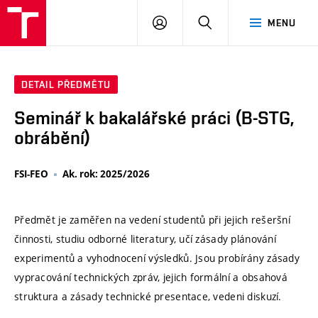
VUT
PŘIHLÁSIT
HLEDAT
MENU
SE
DETAIL PŘEDMĚTU
Seminář k bakalářské práci (B-STG,
obrábění)
FSI-FEO
Ak. rok: 2025/2026
Předmět je zaměřen na vedení studentů při jejich rešeršní
činnosti, studiu odborné literatury, učí zásady plánování
experimentů a vyhodnocení výsledků. Jsou probírány zásady
vypracování technických zpráv, jejich formální a obsahová
struktura a zásady technické presentace, vedeni diskuzí.