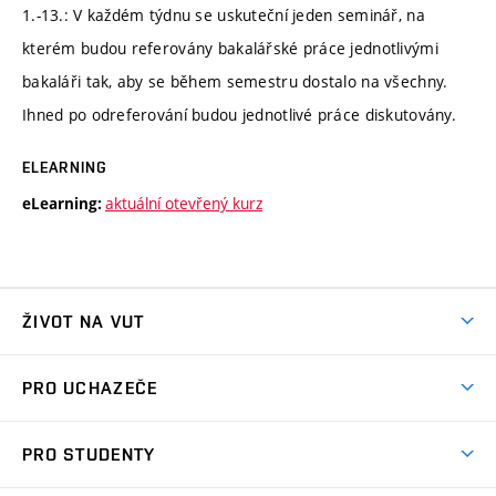
1.-13.: V každém týdnu se uskuteční jeden seminář, na
kterém budou referovány bakalářské práce jednotlivými
bakaláři tak, aby se během semestru dostalo na všechny.
Ihned po odreferování budou jednotlivé práce diskutovány.
ELEARNING
aktuální otevřený kurz
eLearning:
ŽIVOT NA VUT
Atmosféra VUT
PRO UCHAZEČE
Prostory školy
Proč na VUT
Koleje
PRO STUDENTY
Studijní programy
Stravování