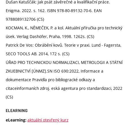
Dušan Katuščák: Jak psát závěrečné a kvalifikační práce.
Enigma. 2022. s. 162. ISBN 978-80-89132-70-6. EAN
9788089132706 (CS)
KOCMAN, K., NĚMEČEK, P. a kol. Aktuální příručka pro technický
úsek. Verlag Dashöfer, Praha, 1998. 1262s. (CS)
Patrick De Vos: Obrábění kovů. Teorie v praxi. Lund - Fagersta,
SECO TOOLS AB. 2014, 172 s. (CS)
ÚŘAD PRO TECHNICKOU NORMALIZACI, METROLOGII A STÁTNÍ
ZKUEBNICTVÍ [ÚNMZ].SN ISO 690:2022, Informace a
dokumentace Pravidla pro bibliogracké odkazy a
citaceinformaních zdroj. eská agentura pro standardizaci, 2022
(CS)
ELEARNING
aktuální otevřený kurz
eLearning: