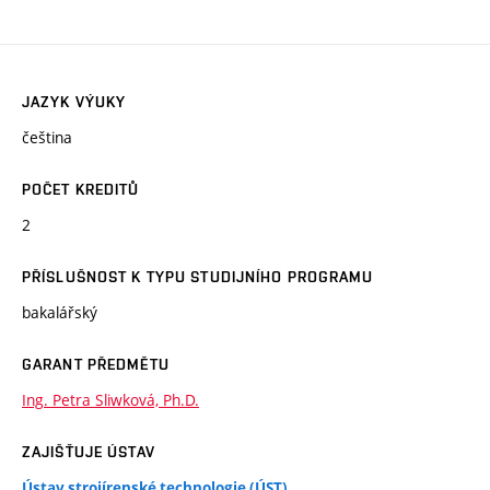
JAZYK VÝUKY
čeština
POČET KREDITŮ
2
PŘÍSLUŠNOST K TYPU STUDIJNÍHO PROGRAMU
bakalářský
GARANT PŘEDMĚTU
Ing. Petra Sliwková, Ph.D.
ZAJIŠŤUJE ÚSTAV
Ústav strojírenské technologie (ÚST)