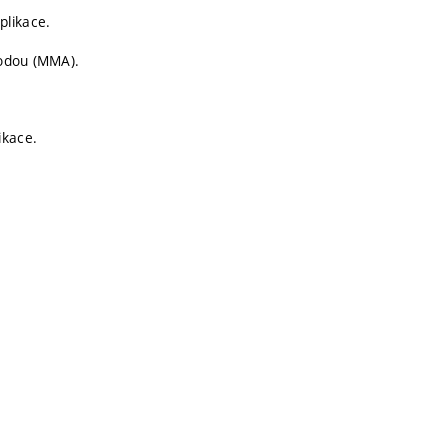
plikace.
rodou (MMA).
ikace.