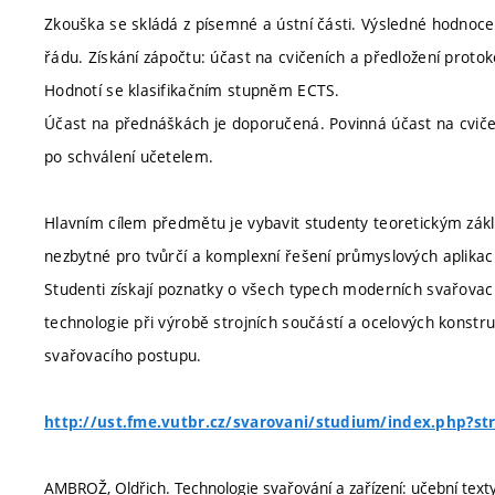
Zkouška se skládá z písemné a ústní části. Výsledné hodnoce
řádu. Získání zápočtu: účast na cvičeních a předložení protok
Hodnotí se klasifikačním stupněm ECTS.
Účast na přednáškách je doporučená. Povinná účast na cvič
po schválení učetelem.
Hlavním cílem předmětu je vybavit studenty teoretickým zákla
nezbytné pro tvůrčí a komplexní řešení průmyslových aplikací
Studenti získají poznatky o všech typech moderních svařovac
technologie při výrobě strojních součástí a ocelových konstruk
svařovacího postupu.
http://ust.fme.vutbr.cz/svarovani/studium/index.php?s
AMBROŽ, Oldřich. Technologie svařování a zařízení: učební text