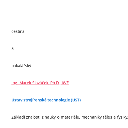
čeština
5
bakalářský
Ing. Marek Slováček, Ph.D., IWE
Ústav strojírenské technologie (ÚST)
Základí znalosti z nauky o materiálu, mechaniky těles a fyziky