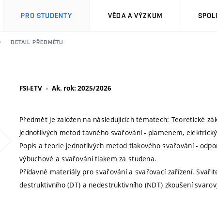
PRO STUDENTY
VĚDA A VÝZKUM
SPOL
DETAIL PŘEDMĚTU
FSI-ETV
Ak. rok: 2025/2026
Předmět je založen na následujících tématech: Teoretické zák
jednotlivých metod tavného svařování - plamenem, elektric
Popis a teorie jednotlivých metod tlakového svařování - odpor
výbuchové a svařování tlakem za studena.
Přídavné materiály pro svařování a svařovací zařízení. Svařit
destruktivního (DT) a nedestruktivního (NDT) zkoušení svarov