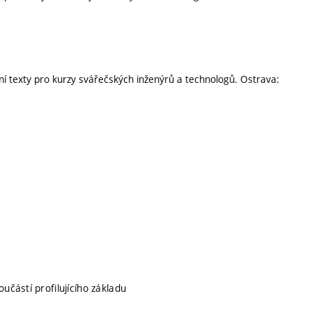
bní texty pro kurzy svářečských inženýrů a technologů. Ostrava:
oučástí profilujícího základu