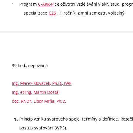
Program
C-AKR-P
celoživotní vzdělávání v akr. stud. pro
specializace
CZS
, 1 ročník, zimní semestr, volitelný
39 hod., nepovinná
Ing. Marek Slováček, Ph.D., IWE
Ing. et Ing. Martin Dostál
doc. RNDr. Libor Mrňa, Ph.D.
Princip vzniku svarového spoje, termíny a definice. Rozd
postup svařování (WPS).