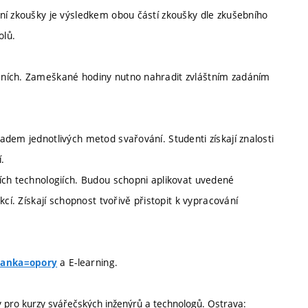
ní zkoušky je výsledkem obou částí zkoušky dle zkušebního
olů.
eních. Zameškané hodiny nutno nahradit zvláštním zadáním
dem jednotlivých metod svařování. Studenti získají znalosti
.
ích technologiích. Budou schopni aplikovat uvedené
cí. Získají schopnost tvořivě přistopit k vypracování
a E-learning.
tranka=opory
y pro kurzy svářečských inženýrů a technologů. Ostrava: