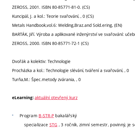
ZEROSS, 2001. ISBN 80-85771-81-0. (CS)
Kuncipál, J. a kol.: Teorie svařování, , 0 (CS)
Metals Handbook,vol.6: Welding,Braz.and Sold.ering, (EN)
BARTÁK, Jiří. Výroba a aplikované inženýrství ve svařování: uče
ZEROSS, 2000. ISBN 80-85771-72-1 (CS)
Dvořák a kolektiv: Technologie
Procházka a kol.: Technologie slévání, tváření a svařování, , 0
Turňa,M.: Špec.metody zvárania, , 0
aktuální otevřený kurz
eLearning:
Program
B-STR-P
bakalářský
specializace
STG
, 3 ročník, zimní semestr, povinný, je s