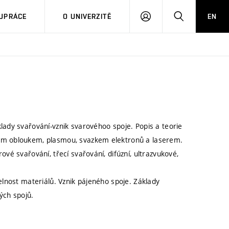
PŘIHLÁSIT
HLEDAT
UPRÁCE
O UNIVERZITĚ
EN
SE
lady svařování-vznik svarovéhoo spoje. Popis a teorie
kým obloukem, plasmou, svazkem elektronů a laserem.
ové svařování, třecí svařování, difúzní, ultrazvukové,
elnost materiálů. Vznik pájeného spoje. Základy
ých spojů.