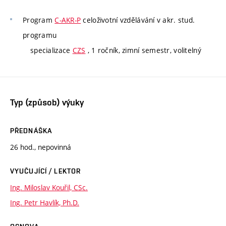
Program
C-AKR-P
celoživotní vzdělávání v akr. stud.
programu
specializace
CZS
, 1 ročník, zimní semestr, volitelný
Typ (způsob) výuky
PŘEDNÁŠKA
26 hod., nepovinná
VYUČUJÍCÍ / LEKTOR
Ing. Miloslav Kouřil, CSc.
Ing. Petr Havlík, Ph.D.