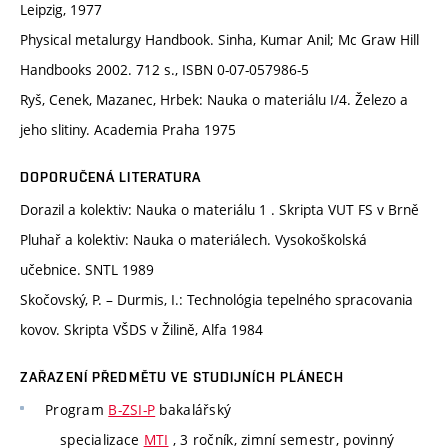
Leipzig, 1977
Physical metalurgy Handbook. Sinha, Kumar Anil; Mc Graw Hill
Handbooks 2002. 712 s., ISBN 0-07-057986-5
Ryš, Cenek, Mazanec, Hrbek: Nauka o materiálu I/4. Železo a
jeho slitiny. Academia Praha 1975
DOPORUČENÁ LITERATURA
Dorazil a kolektiv: Nauka o materiálu 1 . Skripta VUT FS v Brně
Pluhař a kolektiv: Nauka o materiálech. Vysokoškolská
učebnice. SNTL 1989
Skočovský, P. – Durmis, I.: Technológia tepelného spracovania
kovov. Skripta VŠDS v Žilině, Alfa 1984
ZAŘAZENÍ PŘEDMĚTU VE STUDIJNÍCH PLÁNECH
Program
B-ZSI-P
bakalářský
specializace
MTI
, 3 ročník, zimní semestr, povinný