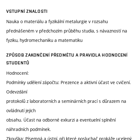
VSTUPNÍ ZNALOSTI
Nauka o materiálu a fyzikální metalurgie v rozsahu
přednášeném v předchozím průběhu studia, s návazností na
fyziku, hydromechaniku a matematiku
ZPŮSOB ZAKONČENÍ PŘEDMĚTU A PRAVIDLA HODNOCENÍ
STUDENTŮ
Hodnocení:
Podmínky udělení zápočtu: Prezence a aktivní účast ve cvičení.
Odevzdání
protokolů z laboratorních a seminárních prací s důrazem na
ovládnutí jejich
obsahu. Účast na odborné exkurzi a eventuelní splnění
náhradních podmínek.
Zkouška: Písemná a ústní, při které posluchač prokáže ucelený