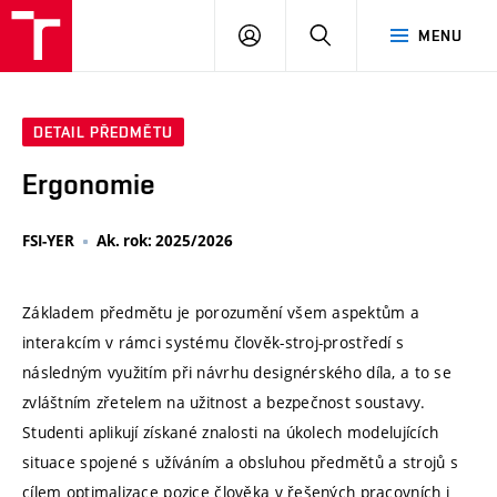
VUT
PŘIHLÁSIT
HLEDAT
MENU
SE
DETAIL PŘEDMĚTU
Ergonomie
FSI-YER
Ak. rok: 2025/2026
Základem předmětu je porozumění všem aspektům a
interakcím v rámci systému člověk-stroj-prostředí s
následným využitím při návrhu designérského díla, a to se
zvláštním zřetelem na užitnost a bezpečnost soustavy.
Studenti aplikují získané znalosti na úkolech modelujících
situace spojené s užíváním a obsluhou předmětů a strojů s
cílem optimalizace pozice člověka v řešených pracovních i