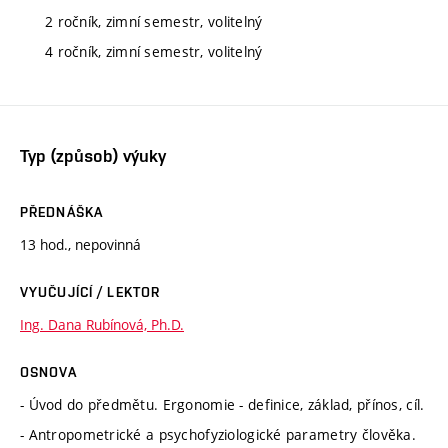
2 ročník, zimní semestr, volitelný
4 ročník, zimní semestr, volitelný
Typ (způsob) výuky
PŘEDNÁŠKA
13 hod., nepovinná
VYUČUJÍCÍ / LEKTOR
Ing. Dana Rubínová, Ph.D.
OSNOVA
- Úvod do předmětu. Ergonomie - definice, základ, přínos, cíl.
- Antropometrické a psychofyziologické parametry člověka.