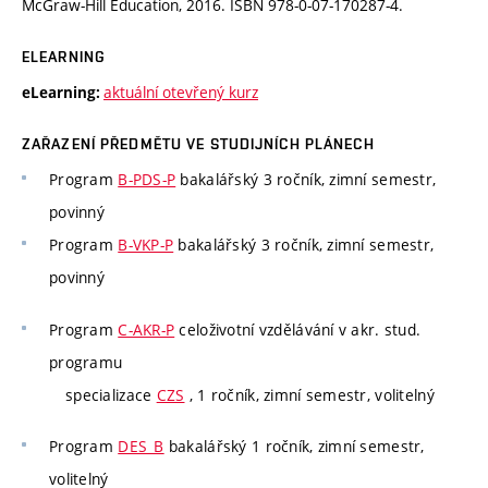
McGraw-Hill Education, 2016. ISBN 978-0-07-170287-4.
ELEARNING
aktuální otevřený kurz
eLearning:
ZAŘAZENÍ PŘEDMĚTU VE STUDIJNÍCH PLÁNECH
Program
B-PDS-P
bakalářský 3 ročník, zimní semestr,
povinný
Program
B-VKP-P
bakalářský 3 ročník, zimní semestr,
povinný
Program
C-AKR-P
celoživotní vzdělávání v akr. stud.
programu
specializace
CZS
, 1 ročník, zimní semestr, volitelný
Program
DES_B
bakalářský 1 ročník, zimní semestr,
volitelný