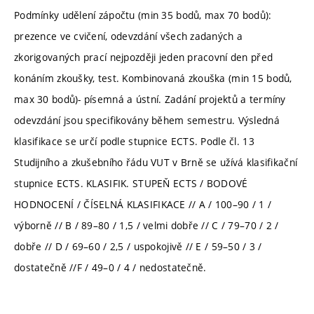
Podmínky udělení zápočtu (min 35 bodů, max 70 bodů):
prezence ve cvičení, odevzdání všech zadaných a
zkorigovaných prací nejpozději jeden pracovní den před
konáním zkoušky, test. Kombinovaná zkouška (min 15 bodů,
max 30 bodů)- písemná a ústní. Zadání projektů a termíny
odevzdání jsou specifikovány během semestru. Výsledná
klasifikace se určí podle stupnice ECTS. Podle čl. 13
Studijního a zkušebního řádu VUT v Brně se užívá klasifikační
stupnice ECTS. KLASIFIK. STUPEŇ ECTS / BODOVÉ
HODNOCENÍ / ČÍSELNÁ KLASIFIKACE // A / 100–90 / 1 /
výborně // B / 89–80 / 1,5 / velmi dobře // C / 79–70 / 2 /
dobře // D / 69–60 / 2,5 / uspokojivě // E / 59–50 / 3 /
dostatečně //F / 49–0 / 4 / nedostatečně.