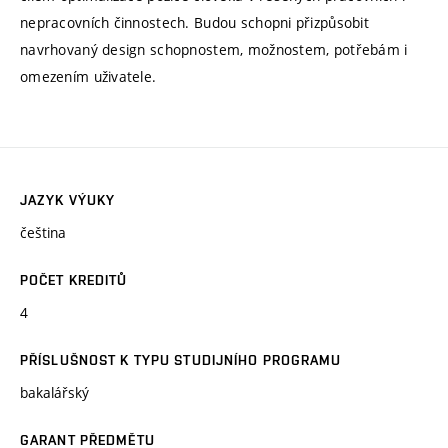
nepracovních činnostech. Budou schopni přizpůsobit
navrhovaný design schopnostem, možnostem, potřebám i
omezením uživatele.
JAZYK VÝUKY
čeština
POČET KREDITŮ
4
PŘÍSLUŠNOST K TYPU STUDIJNÍHO PROGRAMU
bakalářský
GARANT PŘEDMĚTU