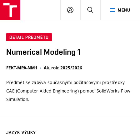
VUT
PŘIHLÁSIT
HLEDAT
MENU
SE
DETAIL PŘEDMĚTU
Numerical Modeling 1
FEKT-MPA-NM1
Ak. rok: 2025/2026
Předmět se zabývá současnými počítačovými prostředky
CAE (Computer Aided Engineering) pomocí SolidWorks Flow
Simulation.
JAZYK VÝUKY