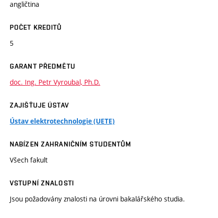
angličtina
POČET KREDITŮ
5
GARANT PŘEDMĚTU
doc. Ing. Petr Vyroubal, Ph.D.
ZAJIŠŤUJE ÚSTAV
Ústav elektrotechnologie (UETE)
NABÍZEN ZAHRANIČNÍM STUDENTŮM
Všech fakult
VSTUPNÍ ZNALOSTI
Jsou požadovány znalosti na úrovni bakalářského studia.