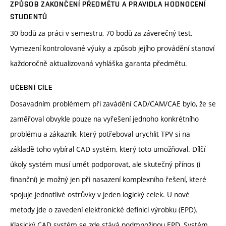
ZPŮSOB ZAKONČENÍ PŘEDMĚTU A PRAVIDLA HODNOCENÍ
STUDENTŮ
30 bodů za práci v semestru, 70 bodů za záverečný test.
Vymezení kontrolované výuky a způsob jejího provádění stanoví
každoročně aktualizovaná vyhláška garanta předmětu.
UČEBNÍ CÍLE
Dosavadním problémem při zavádění CAD/CAM/CAE bylo, že se
zaměřoval obvykle pouze na vyřešení jednoho konkrétního
problému a zákazník, který potřeboval urychlit TPV si na
základě toho vybíral CAD systém, který toto umožňoval. Dílčí
úkoly systém musí umět podporovat, ale skutečný přínos (i
finanční) je možný jen při nasazení komplexního řešení, které
spojuje jednotlivé ostrůvky v jeden logický celek. U nové
metody jde o zavedení elektronické definici výrobku (EPD).
Klasický CAD systém se zde stává podmnožinou EPD. Systém