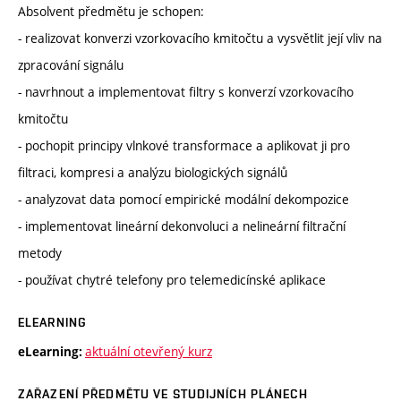
Absolvent předmětu je schopen:
- realizovat konverzi vzorkovacího kmitočtu a vysvětlit její vliv na
zpracování signálu
- navrhnout a implementovat filtry s konverzí vzorkovacího
kmitočtu
- pochopit principy vlnkové transformace a aplikovat ji pro
filtraci, kompresi a analýzu biologických signálů
- analyzovat data pomocí empirické modální dekompozice
- implementovat lineární dekonvoluci a nelineární filtrační
metody
- používat chytré telefony pro telemedicínské aplikace
ELEARNING
aktuální otevřený kurz
eLearning:
ZAŘAZENÍ PŘEDMĚTU VE STUDIJNÍCH PLÁNECH