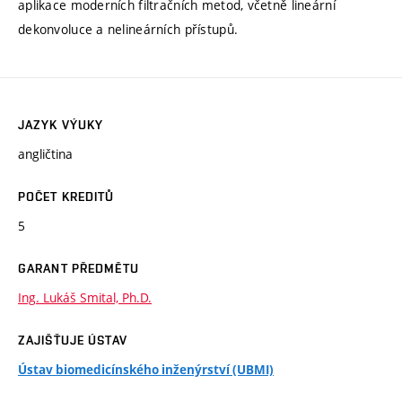
aplikace moderních filtračních metod, včetně lineární
dekonvoluce a nelineárních přístupů.
JAZYK VÝUKY
angličtina
POČET KREDITŮ
5
GARANT PŘEDMĚTU
Ing. Lukáš Smital, Ph.D.
ZAJIŠŤUJE ÚSTAV
Ústav biomedicínského inženýrství (UBMI)