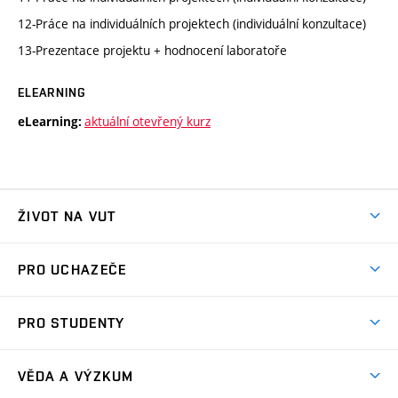
12-Práce na individuálních projektech (individuální konzultace)
13-Prezentace projektu + hodnocení laboratoře
ELEARNING
aktuální otevřený kurz
eLearning:
ŽIVOT NA VUT
Atmosféra VUT
PRO UCHAZEČE
Prostory školy
Proč na VUT
Koleje
PRO STUDENTY
Studijní programy
Stravování
Předměty
Studijní předpisy
Studium a stáže v zahraničí
Stipendia
Dny otevřených dveří
VĚDA A VÝZKUM
Sport na VUT
(externí
Studijní programy
Poplatky za studium
Uznání zahraničního vzdělání
Knihovny