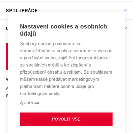
Aktivity pro juniory
Studentský život
odkaz)
Věda a výzkum na VUT
Harmonogram akademického roku
Zpracování osobních údajů studentů
Sociální bezpečí
SPOLUPRÁCE
Celoživotní vzdělávání
Brno
Podpora excelence
Závěrečné práce
Studium bez bariér
Zpracování osobních údajů uchazečů o studium
Firemní spolupráce
Mezinárodní vědecká rada
Nastavení cookies a osobních
O UNIVERZITĚ
Doktorské studium
Podpora podnikání
E-přihláška
údajů
Zahraniční spolupráce
Systém zajišťování kvality výzkumu
Profil univerzity
Spolupráce se školami
Soubory cookie používáme ke
Vysoké
Výzkumné infrastruktury
shromažďování a analýze informací o výkonu
Udržitelná univerzita
učení
Služby univerzity
Transfer znalostí
a používání webu, zajištění fungování funkcí
technické
Podnikavá univerzita / ContriBUTe
Mezinárodní dohody
ze sociálních médií a ke zlepšení a
Open Science
v
Bezpečná univerzita
přizpůsobení obsahu a reklam. Se souhlasem
Univerzitní sítě
Brně
Projekty
můžeme také předávat marketingovým
VYSOKÉ UČENÍ TECHNICKÉ V BRNĚ
Vyznamenání
platformám některé osobní údaje pro
Projekty ze strukturálních fondů
Antonínská 548/1
www.vut.cz
marketingové účely.
Organizační struktura
602 00 Brno
vut@vutbr.cz
Specifický výzkum
Zjistit více
Úřední deska
Ochrana osobních údajů
POVOLIT VŠE
(externí
Pracovní příležitosti