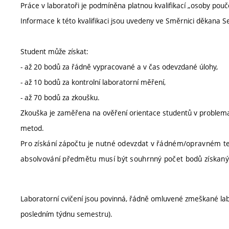
Práce v laboratoři je podmíněna platnou kvalifikací „osoby pouč
Informace k této kvalifikaci jsou uvedeny ve Směrnici děkana 
Student může získat:
- až 20 bodů za řádně vypracované a v čas odevzdané úlohy,
- až 10 bodů za kontrolní laboratorní měření,
- až 70 bodů za zkoušku.
Zkouška je zaměřena na ověření orientace studentů v problemati
metod.
Pro získání zápočtu je nutné odevzdat v řádném/opravném ter
absolvování předmětu musí být souhrnný počet bodů získan
Laboratorní cvičení jsou povinná, řádně omluvené zmeškané labo
posledním týdnu semestru).