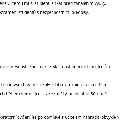
ené“, kterou musí studenti získat před zahájením výuky.
Seznámení studentů s bezpečnostními předpisy.
ce přesnosti, konstrukce, vlastností měřicích přístrojů a
mínu všechny protokoly z laboratorních cvičení. Pro
ých během semestru + ze zkoušky minimálně 50 bodů.
ratorní cvičení lze po domluvě s učitelem nahradit (obvykle v