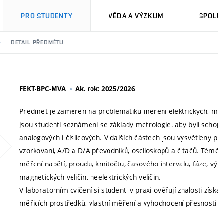
PRO STUDENTY
VĚDA A VÝZKUM
SPOL
DETAIL PŘEDMĚTU
FEKT-BPC-MVA
Ak. rok: 2025/2026
Předmět je zaměřen na problematiku měření elektrických, mag
jsou studenti seznámeni se základy metrologie, aby byli scho
analogových i číslicových. V dalších částech jsou vysvětleny p
vzorkovaní, A/D a D/A převodníků, osciloskopů a čítačů. T
měření napětí, proudu, kmitočtu, časového intervalu, fáze, v
magnetických veličin, neelektrických veličin.
V laboratorním cvičení si studenti v praxi ověřují znalosti z
měřicích prostředků, vlastní měření a vyhodnocení přesnosti 