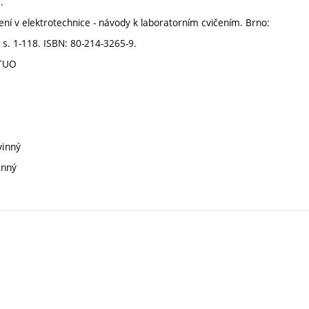
.
í v elektrotechnice - návody k laboratorním cvičením. Brno:
 s. 1-118. ISBN: 80-214-3265-9.
-TUO
vinný
inný