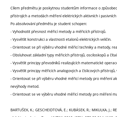
Cílem předmětu je poskytnou studentům informace o způsobech 
přístrojích a metodách měření elektrických aktivních i pasivních
Po absolvování předmětu je student schopen:
- Vyhodnotit přesnost měřicí metody a měřicích přístrojů.
- Vysvětlit konstrukci a vlastnosti etalonů elektrických veličin.
- Orientovat se při výběru vhodné měřicí techniky a metody, rea
- Obsluhovat základní typy měřicích přístrojů, osciloskopů a číta
- Vysvětlit principy převodníků realizujících matematické opera
- Vysvětlit principy měřicích analogových a číslicových přístrojů
- Orientovat se při výběru vhodné měřicí metody pro měření akti
nevýhody metod.
- Orientovat se ve výběru vhodné měřicí metody pro měření mag
BARTUŠEK, K.; GESCHEIDTOVÁ, E.; KUBÁSEK, R.; MIKULKA, J.; REZ