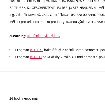
elelektrotechnice. Brno: VUTIM, 2010. ISBN: 978-80-214-4160- 6
BARTUŠEK, K.; GESCHEIDTOVÁ, E.; REZ, J.; STEINBAUER, M. Měřen
Ing. Zdeněk Novotný, CSc., Ondráčkova 105, 628 00 Brno, 2006.
Měření pro teleinformatiku pro integrovanou výuku VUT a VŠB
aktuální otevřený kurz
eLearning:
Program
BPC-EKT
bakalářský 2 ročník, zimní semestr, po
Program
BPC-TLI
bakalářský 2 ročník, zimní semestr, pov
26 hod., nepovinná