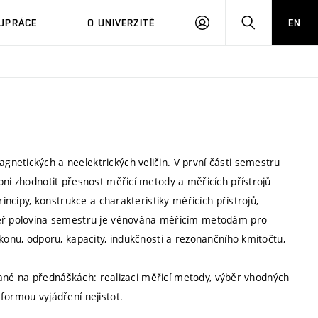
PŘIHLÁSIT
HLEDAT
UPRÁCE
O UNIVERZITĚ
EN
SE
netických a neelektrických veličin. V první části semestru
pni zhodnotit přesnost měřicí metody a měřicích přístrojů
rincipy, konstrukce a charakteristiky měřicích přístrojů,
éměř polovina semestru je věnována měřicím metodám pro
ýkonu, odporu, kapacity, indukčnosti a rezonančního kmitočtu,
ískané na přednáškách: realizaci měřicí metody, výběr vhodných
formou vyjádření nejistot.