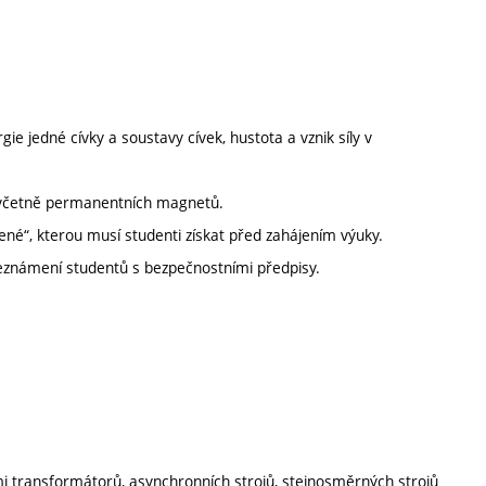
gie jedné cívky a soustavy cívek, hustota a vznik síly v
lů včetně permanentních magnetů.
ené“, kterou musí studenti získat před zahájením výuky.
Seznámení studentů s bezpečnostními předpisy.
mi transformátorů, asynchronních strojů, stejnosměrných strojů