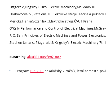
Fitzgerald,Kingsley,Kusko::Electric Machinery,McGraw-Hill
Hrabovcová, V., Rafajdus, P.: Elektrické stroje. Teória a príklady
Měřička,Haňka,Voženílek.::Elektrické stroje,ČVUT Praha
O'Kelly:Performance and Control of Electrical Machines,McGraw
P. C. Sen: Principles of Electric Machines and Power Electroni
Stephen Umans: Fitzgerald & Kingsley's Electric Machinery 7th
aktuální otevřený kurz
eLearning:
Program
BPC-SEE
bakalářský 2 ročník, letní semestr, povin