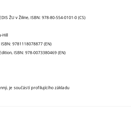
, EDIS ŽU v Žiline, ISBN: 978-80-554-0101-0 (CS)
-Hill
cs, ISBN: 9781118078877 (EN)
 Edition, ISBN: 978-0073380469 (EN)
ný, je součástí profilujícího základu