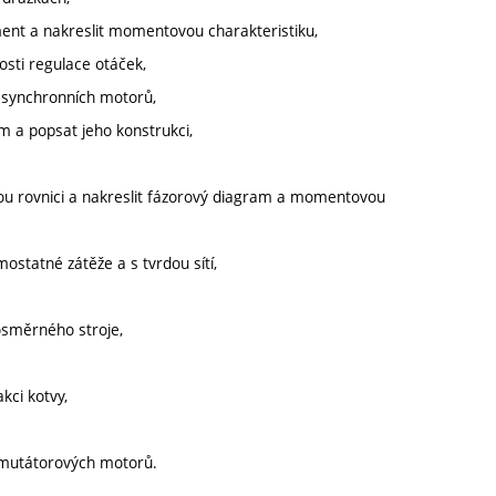
ent a nakreslit momentovou charakteristiku,
osti regulace otáček,
h asynchronních motorů,
em a popsat jeho konstrukci,
u rovnici a nakreslit fázorový diagram a momentovou
ostatné zátěže a s tvrdou sítí,
nosměrného stroje,
kci kotvy,
komutátorových motorů.