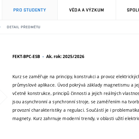
PRO STUDENTY
VĚDA A VÝZKUM
SPOL
DETAIL PŘEDMĚTU
FEKT-BPC-ESB
Ak. rok: 2025/2026
Kurz se zaměřuje na principy, konstrukci a provoz elektrickýc
průmyslové aplikace. Úvod pokrývá základy magnetismu a jej
včetně konstrukce, principů činnosti a jejich reálných vlastno
jsou asynchronní a synchronní stroje, se zaměřením na tvor
provozní charakteristiky a regulaci. Součástí je i problemati
magnety. Kurz zahrnuje moderní trendy, v oblasti užití elektri