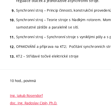
regulace otáček a jednofázové asynchronní stroje.
Synchronní stroj – Princip činnosti, konstrukční proveden
Synchronní stroj – Teorie stroje s hladkým rotorem. Mome
samostatné zátěže a paralelně se sítí.
Synchronní stroj – Synchronní stroje s vyniklými póly a 
OPAKOVÁNÍ a příprava na KT2; Počítání synchronních str
KT2 – Střídavé točivé elektrické stroje
10 hod., povinná
Ing. Jakub Rosendorf
doc. Ing. Radoslav Cipín, Ph.D.