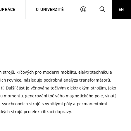
PŘIHLÁSIT
HLEDAT
UPRÁCE
O UNIVERZITĚ
EN
SE
h strojů, klíčových pro moderní mobilitu, elektrotechniku a
ich rovnice, následuje podrobná analýza transformátorů,
stí. Další část je věnována točivým elektrickým strojům, jako
bu momentu, generování točivého magnetického pole, vinutí,
ka synchronních strojů s vyniklými póly a permanentními
ckých strojů pro elektrifikaci dopravy.