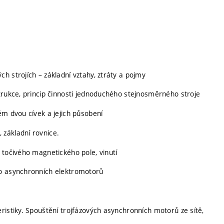
h strojích – základní vztahy, ztráty a pojmy
trukce, princip činnosti jednoduchého stejnosměrného stroje
ém dvou cívek a jejich působení
základní rovnice.
 točivého magnetického pole, vinutí
do asynchronních elektromotorů
ristiky. Spouštění trojfázových asynchronních motorů ze sítě,