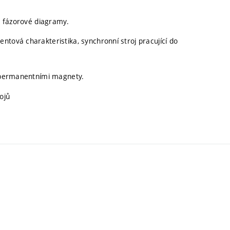
í, fázorové diagramy.
ntová charakteristika, synchronní stroj pracující do
s permanentními magnety.
ojů