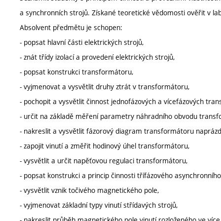
a synchronních strojů. Získané teoretické vědomosti ověřit v la
Absolvent předmětu je schopen:
- popsat hlavní části elektrických strojů,
- znát třídy izolací a provedení elektrických strojů,
- popsat konstrukci transformátoru,
- vyjmenovat a vysvětlit druhy ztrát v transformátoru,
- pochopit a vysvětlit činnost jednofázových a vícefázových tra
- určit na základě měření parametry náhradního obvodu transf
- nakreslit a vysvětlit fázorový diagram transformátoru naprázdn
- zapojit vinutí a změřit hodinový úhel transformátoru,
- vysvětlit a určit napěťovou regulaci transformátoru,
- popsat konstrukci a princip činnosti třífázového asynchronního
- vysvětlit vznik točivého magnetického pole,
- vyjmenovat základní typy vinutí střídavých strojů,
- nakreslit průběh magnetického pole vinutí rozloženého ve více