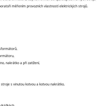
boratoři měřením provozních vlastností elektrických strojů.
nsformátorů,
ormátoru,
o, nakrátko a při zatížení,
 stroje s vinutou kotvou a kotvou nakrátko,
 drážkách,