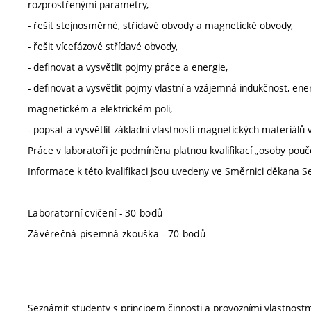
rozprostřenými parametry,
- řešit stejnosměrné, střídavé obvody a magnetické obvody,
- řešit vícefázové střídavé obvody,
- definovat a vysvětlit pojmy práce a energie,
- definovat a vysvětlit pojmy vlastní a vzájemná indukčnost, ener
magnetickém a elektrickém poli,
- popsat a vysvětlit základní vlastnosti magnetických materiá
Práce v laboratoři je podmíněna platnou kvalifikací „osoby pouč
Informace k této kvalifikaci jsou uvedeny ve Směrnici děkana 
Laboratorní cvičení - 30 bodů
Závěrečná písemná zkouška - 70 bodů
Seznámit studenty s principem činnosti a provozními vlastnost