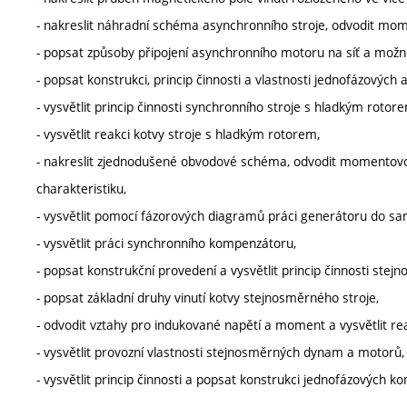
- nakreslit náhradní schéma asynchronního stroje, odvodit mom
- popsat způsoby připojení asynchronního motoru na síť a možn
- popsat konstrukci, princip činnosti a vlastnosti jednofázovýc
- vysvětlit princip činnosti synchronního stroje s hladkým rotor
- vysvětlit reakci kotvy stroje s hladkým rotorem,
- nakreslit zjednodušené obvodové schéma, odvodit momentovo
charakteristiku,
- vysvětlit pomocí fázorových diagramů práci generátoru do sam
- vysvětlit práci synchronního kompenzátoru,
- popsat konstrukční provedení a vysvětlit princip činnosti stej
- popsat základní druhy vinutí kotvy stejnosměrného stroje,
- odvodit vztahy pro indukované napětí a moment a vysvětlit rea
- vysvětlit provozní vlastnosti stejnosměrných dynam a motorů,
- vysvětlit princip činnosti a popsat konstrukci jednofázových 