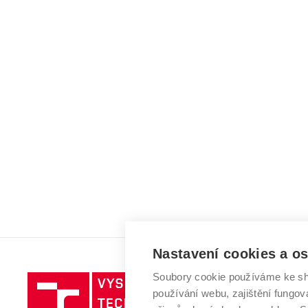
Nastavení cookies a o
Soubory cookie používáme ke sh
Vysoké
používání webu, zajištění fungová
učení