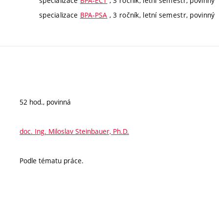
specializace
BPA-ECT
, 3 ročník, letní semestr, povinný
specializace
BPA-PSA
, 3 ročník, letní semestr, povinný
52 hod., povinná
doc. Ing. Miloslav Steinbauer, Ph.D.
Podle tématu práce.