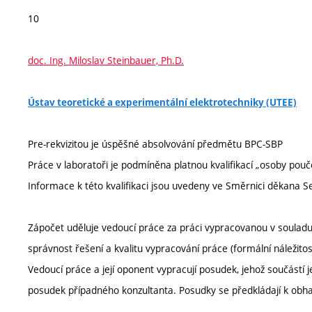
10
doc. Ing. Miloslav Steinbauer, Ph.D.
Ústav teoretické a experimentální elektrotechniky (UTEE)
Pre-rekvizitou je úspěšné absolvování předmětu BPC-SBP
Práce v laboratoři je podmíněna platnou kvalifikací „osoby pouč
Informace k této kvalifikaci jsou uvedeny ve Směrnici děkana 
Zápočet uděluje vedoucí práce za práci vypracovanou v soula
správnost řešení a kvalitu vypracování práce (formální náležitost
Vedoucí práce a její oponent vypracují posudek, jehož součástí
posudek případného konzultanta. Posudky se předkládají k obh