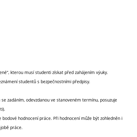
ené“, kterou musí studenti získat před zahájením výuky.
Seznámení studentů s bezpečnostními předpisy.
du se zadáním, odevzdanou ve stanoveném termínu, posuzuje
i).
 je bodové hodnocení práce. Při hodnocení může být zohledněn i
ajobě práce.