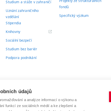
Projekty ze strukturálních
Studium a stáže v zahraničí
fondů
Uznání zahraničního
Specifický výzkum
vzdělání
Stipendia
(externí
Knihovny
odkaz)
Sociální bezpečí
Studium bez bariér
Podpora podnikání
sobních údajů
romažďování a analýze informací o výkonu a
VYSOKÉ UČENÍ TECHNICKÉ V BRNĚ
ní funkcí ze sociálních médií a ke zlepšení a
Antonínská 548/1
www.vut.cz