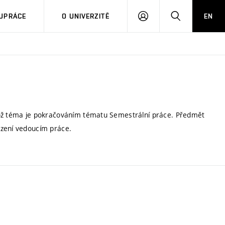
PŘIHLÁSIT
HLEDAT
UPRÁCE
O UNIVERZITĚ
EN
SE
hož téma je pokračováním tématu Semestrální práce. Předmět
uzení vedoucím práce.