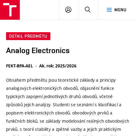
VUT
PŘIHLÁSIT
HLEDAT
MENU
SE
DETAIL PŘEDMĚTU
Analog Electronics
FEKT-BPA-AEL
Ak. rok: 2025/2026
Obsahem předmětu jsou teoretické základy a principy
analogových elektronických obvodů, objasnění funkce
typických zapojení jednotlivých druhů obvodů, včetně
způsobů jejich analýzy. Studenti se seznámí s klasifikací a
popisem elektronických obvodů, obvodových prvků a
funkčních bloků, se základy modelování reálných obvodových
prvků, s teorií stability a zpětné vazby a jejich praktickým