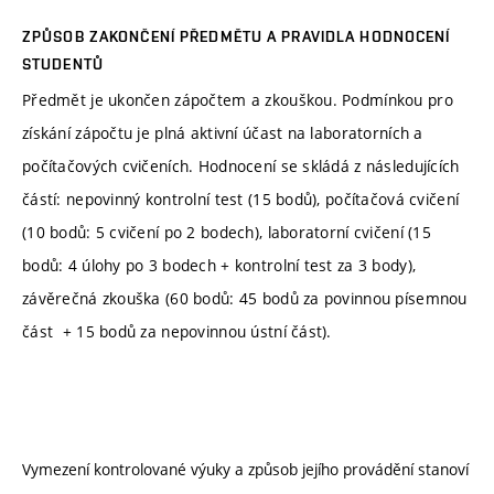
ZPŮSOB ZAKONČENÍ PŘEDMĚTU A PRAVIDLA HODNOCENÍ
STUDENTŮ
Předmět je ukončen zápočtem a zkouškou. Podmínkou pro
získání zápočtu je plná aktivní účast na laboratorních a
počítačových cvičeních. Hodnocení se skládá z následujících
částí: nepovinný kontrolní test (15 bodů), počítačová cvičení
(10 bodů: 5 cvičení po 2 bodech), laboratorní cvičení (15
bodů: 4 úlohy po 3 bodech + kontrolní test za 3 body),
závěrečná zkouška (60 bodů: 45 bodů za povinnou písemnou
část + 15 bodů za nepovinnou ústní část).
Vymezení kontrolované výuky a způsob jejího provádění stanoví