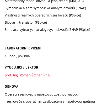
Matematický model obvodu a jeho řešení (MATLAB)
Symbolická a semisymbolická analýza obvodů (SNAP)
Vlastnosti reálných operačních zesilovačů (PSpice)
Bipolární tranzistor (PSpice)
Simulace vybraných analogových obvodů (SNAP, PSpice)
LABORATORNÍ CVIČENÍ
13 hod., povinná
VYUČUJÍCÍ / LEKTOR
prof. Ing. Roman Šotner, Ph.D.
OSNOVA
Operační zesilovač s napěťovou zpětnou vazbou
- zesilovače s operačním zesilovačem s napěťovou zpětnou