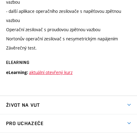
vazbou
- další aplikace operačního zesilovače s napěťovou zpětnou
vazbou
Operační zesilovač s proudovou zpětnou vazbou
Nortonův operační zesilovač s nesymetrickým napájením
Závěrečný test.
ELEARNING
aktuální otevřený kurz
eLearning:
ŽIVOT NA VUT
Atmosféra VUT
PRO UCHAZEČE
Prostory školy
Proč na VUT