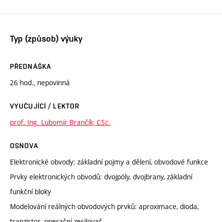
Typ (způsob) výuky
PŘEDNÁŠKA
26 hod., nepovinná
VYUČUJÍCÍ / LEKTOR
prof. Ing. Lubomír Brančík, CSc.
OSNOVA
Elektronické obvody: základní pojmy a dělení, obvodové funkce
Prvky elektronických obvodů: dvojpóly, dvojbrany, základní
funkční bloky
Modelování reálných obvodových prvků: aproximace, dioda,
tranzistor, operační zesilovač