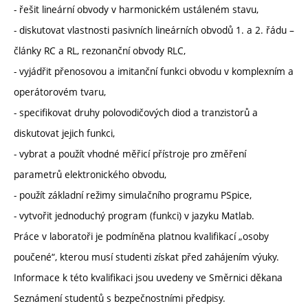
- řešit lineární obvody v harmonickém ustáleném stavu,
- diskutovat vlastnosti pasivních lineárních obvodů 1. a 2. řádu –
články RC a RL, rezonanční obvody RLC,
- vyjádřit přenosovou a imitanční funkci obvodu v komplexním a
operátorovém tvaru,
- specifikovat druhy polovodičových diod a tranzistorů a
diskutovat jejich funkci,
- vybrat a použít vhodné měřicí přístroje pro změření
parametrů elektronického obvodu,
- použít základní režimy simulačního programu PSpice,
- vytvořit jednoduchý program (funkci) v jazyku Matlab.
Práce v laboratoři je podmíněna platnou kvalifikací „osoby
poučené“, kterou musí studenti získat před zahájením výuky.
Informace k této kvalifikaci jsou uvedeny ve Směrnici děkana
Seznámení studentů s bezpečnostními předpisy.