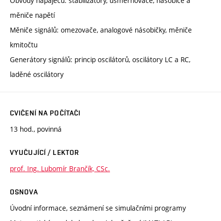
Obvody napáječů: stabilizátory, usměrňovače, násobiče a
měniče napětí
Měniče signálů: omezovače, analogové násobičky, měniče
kmitočtu
Generátory signálů: princip oscilátorů, oscilátory LC a RC,
laděné oscilátory
CVIČENÍ NA POČÍTAČI
13 hod., povinná
VYUČUJÍCÍ / LEKTOR
prof. Ing. Lubomír Brančík, CSc.
OSNOVA
Úvodní informace, seznámení se simulačními programy