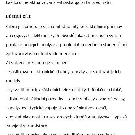
každoročně aktualizovaná vyhláška garanta předmětu.
UČEBNÍ CÍLE
Cílem předmětu je seznámit studenty se základními principy
analogových elektronických obvodů, ukázat možnosti využití
počítače při jejich analýze a prohloubit dovednosti studentů při
zjišťování vlastností obvodů měřením.
Absolvent předmětu je schopen:
- klasifikovat elektronické obvody a prvky a diskutovat jejich
modely,
- vysvětlit principy základních elektronických funkčních bloků,
- diskutovat základní poznatky z teorie stability a zpětné vazby,
- analyzovat typická zapojení s operačními zesilovači,
- popsat vlastnosti tranzistorových stupňů a analyzovat typická
zapojení s tranzistory,
- vysvětlit principy elektronických filtrů a analyzovat jejich