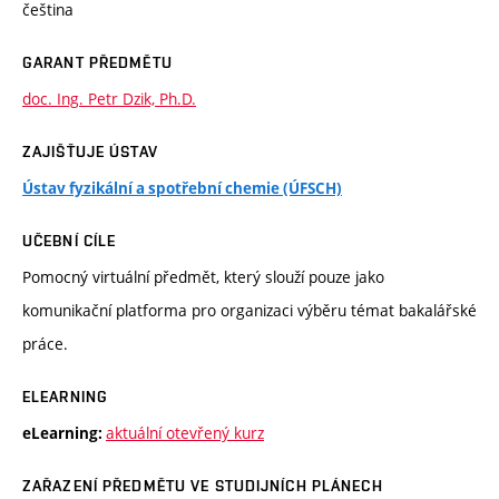
čeština
GARANT PŘEDMĚTU
doc. Ing. Petr Dzik, Ph.D.
ZAJIŠŤUJE ÚSTAV
Ústav fyzikální a spotřební chemie (ÚFSCH)
UČEBNÍ CÍLE
Pomocný virtuální předmět, který slouží pouze jako
komunikační platforma pro organizaci výběru témat bakalářské
práce.
ELEARNING
aktuální otevřený kurz
eLearning:
ZAŘAZENÍ PŘEDMĚTU VE STUDIJNÍCH PLÁNECH