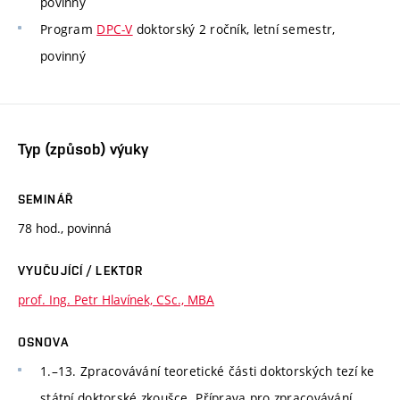
povinný
Program
DPC-V
doktorský 2 ročník, letní semestr,
povinný
Typ (způsob) výuky
SEMINÁŘ
78 hod., povinná
VYUČUJÍCÍ / LEKTOR
prof. Ing. Petr Hlavínek, CSc., MBA
OSNOVA
1.–13. Zpracovávání teoretické části doktorských tezí ke
státní doktorské zkoušce. Příprava pro zpracovávání