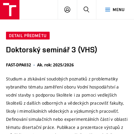
VUT
PŘIHLÁSIT
HLEDAT
MENU
SE
DETAIL PŘEDMĚTU
Doktorský seminář 3 (VHS)
FAST-DPA032
Ak. rok: 2025/2026
Studium a získávání soudobých poznatků z problematiky
vybraného tématu zaměření oboru Vodní hospodářství a
vodní stavby s podporou školitele i za pomoci vedlejších
školitelů z dalších odborných a vědeckých pracovišť fakulty,
školy i mimoškolních vědeckých a výzkumných pracovišť.
Definování simulačních nebo experimentálních částí v oblasti
tématu disertační práce. Publikace a prezentace výstupů z