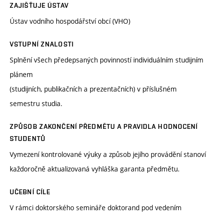
ZAJIŠŤUJE ÚSTAV
Ústav vodního hospodářství obcí (VHO)
VSTUPNÍ ZNALOSTI
Splnění všech předepsaných povinností individuálním studijním
plánem
(studijních, publikačních a prezentačních) v příslušném
semestru studia.
ZPŮSOB ZAKONČENÍ PŘEDMĚTU A PRAVIDLA HODNOCENÍ
STUDENTŮ
Vymezení kontrolované výuky a způsob jejího provádění stanoví
každoročně aktualizovaná vyhláška garanta předmětu.
UČEBNÍ CÍLE
V rámci doktorského semináře doktorand pod vedením