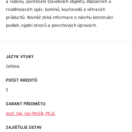
a radonu, zastřešení stavebních objektů, dilatačních a
rozdělovacích spár, komínů, kouřovodů a větracích
průduchů. Rovněž získá informace o návrhu konstrukcí
podlah, výplní otvorů a povrchových úpravách.
JAZYK VÝUKY
čeština
POČET KREDITŮ
5
GARANT PŘEDMĚTU
prof. Ing. Jan Pěnčík, Ph.D.
ZAJIŠŤUJE ÚSTAV