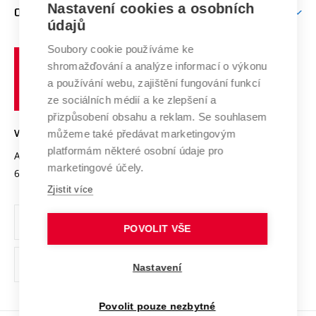
Mezinárodní vědecká rada
Nastavení cookies a osobních
O UNIVERZITĚ
Doktorské studium
Podpora podnikání
E-přihláška
údajů
Zahraniční spolupráce
Systém zajišťování kvality výzkumu
Profil univerzity
Spolupráce se školami
Soubory cookie používáme ke
Vysoké
Výzkumné infrastruktury
shromažďování a analýze informací o výkonu
Udržitelná univerzita
učení
Služby univerzity
Transfer znalostí
a používání webu, zajištění fungování funkcí
technické
Podnikavá univerzita / ContriBUTe
Mezinárodní dohody
ze sociálních médií a ke zlepšení a
Open Science
v
Bezpečná univerzita
přizpůsobení obsahu a reklam. Se souhlasem
Univerzitní sítě
Brně
Projekty
můžeme také předávat marketingovým
VYSOKÉ UČENÍ TECHNICKÉ V BRNĚ
Vyznamenání
platformám některé osobní údaje pro
Projekty ze strukturálních fondů
Antonínská 548/1
www.vut.cz
marketingové účely.
Organizační struktura
602 00 Brno
vut@vutbr.cz
Specifický výzkum
Zjistit více
Úřední deska
Ochrana osobních údajů
POVOLIT VŠE
(externí
Pracovní příležitosti
Nastavení
odkaz)
Podpora a rozvoj zaměstnanců a studujících
Povolit pouze nezbytné
Rovné příležitosti