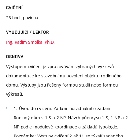
CVIČENÍ
26 hod., povinná
VYUČUJÍCÍ / LEKTOR
Ing. Radim Smolka, Ph.D.
OSNOVA
Výstupem cvičení je zpracovávání vybraných výkresů
dokumentace ke stavebnímu povolení objektu rodinného
domu. Výstupy jsou řešeny formou studií nebo formou
výkresů.
1. Úvod do cvičení. Zadání individuálního zadání –
Rodinný dům s 1 S a 2 NP. Návrh půdorysu 1 S, 1 NP a 2
NP podle modulové koordinace a základů typologie.
Poznámka: Výstupy cvičení 2 až 11 se týkají zadaného