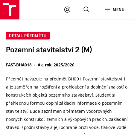
VUT
PŘIHLÁSIT
HLEDAT
MENU
SE
DETAIL PŘEDMĚTU
Pozemní stavitelství 2 (M)
FAST-BHA018
Ak. rok: 2025/2026
Předmět navazuje na předmět BH001 Pozemní stavitelství 1
a je zaměřen na rozšíření a prohloubení a doplnění znalostí o
konstrukcích objektů pozemního stavitelství. Student si
přehlednou formou doplní základní informace o pozemním
stavitelství. Bude seznámen s tématem vodorovných
nosných konstrukcí, zemních a výkopových pracích, zakládání
staveb, spodní stavby a její ochraně proti vodě, tlakové vodě