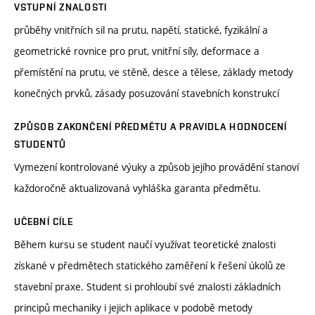
VSTUPNÍ ZNALOSTI
průběhy vnitřních sil na prutu, napětí, statické, fyzikální a
geometrické rovnice pro prut, vnitřní síly, deformace a
přemístění na prutu, ve stěně, desce a tělese, základy metody
konečných prvků, zásady posuzování stavebních konstrukcí
ZPŮSOB ZAKONČENÍ PŘEDMĚTU A PRAVIDLA HODNOCENÍ
STUDENTŮ
Vymezení kontrolované výuky a způsob jejího provádění stanoví
každoročně aktualizovaná vyhláška garanta předmětu.
UČEBNÍ CÍLE
Během kursu se student naučí využívat teoretické znalosti
získané v předmětech statického zaměření k řešení úkolů ze
stavební praxe. Student si prohloubí své znalosti základních
principů mechaniky i jejich aplikace v podobě metody