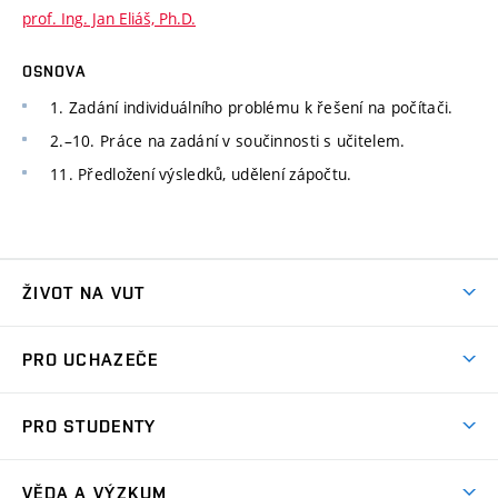
prof. Ing. Jan Eliáš, Ph.D.
OSNOVA
1. Zadání individuálního problému k řešení na počítači.
2.–10. Práce na zadání v součinnosti s učitelem.
11. Předložení výsledků, udělení zápočtu.
ŽIVOT NA VUT
Atmosféra VUT
PRO UCHAZEČE
Prostory školy
Proč na VUT
Koleje
PRO STUDENTY
Studijní programy
Stravování
Předměty
Studijní předpisy
Studium a stáže v zahraničí
Stipendia
Dny otevřených dveří
VĚDA A VÝZKUM
Sport na VUT