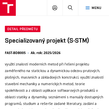
VUT
PŘIHLÁSIT
HLEDAT
MENU
SE
DETAIL PŘEDMĚTU
Specializovaný projekt (S-STM)
FAST-BDB005
Ak. rok: 2025/2026
využití znalostí moderních metod při řešení projektu
zaměřeného na statickou a dynamickou odezvu prutových,
plošných, masivních a základových konstrukcí, využití znalostí
stavební mechaniky a numerických metod, teorie
spolehlivosti a z oblasti aplikace softwarových produktů v
oblasti statiky a dynamiky, seznámení s manuály dostupných
programů, studium a rešerše zadané literatury, zadání a