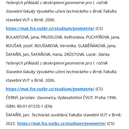
řešených příkladů z deskriptivní geometrie pro I. ročník
Stavební fakulty Vysokého učení technického v Brně
, Fakulta
stavební VUT v Brně, 2006.
(CS)
https://mat.fce.vutbr.cz/studium/geometrie/
BULANTOVÁ, Jana, PRUDILOVÁ, Květoslava, PUCHÝŘOVÁ, Jana,
ROUŠAR, Josef, ROUŠAROVÁ, Veronika, SLABĚŇÁKOVÁ, Jana,
ŠAFAŘÍK, Jan, ŠAFÁŘOVÁ, Hana, ZRŮSTOVÁ, Lucie:
Sbírka
řešených příkladů z deskriptivní geometrie pro I. ročník
Stavební fakulty Vysokého učení technického v Brně
, Fakulta
stavební VUT v Brně, 2006.
(CS)
https://mat.fce.vutbr.cz/studium/geometrie/
ČERNÝ, Jaroslav:
Geometry
, Vydavatelství ČVUT, Praha 1996.
ISBN: 80-01-01535-1 (EN)
ŠAFAŘÍK, Jan:
Technické osvětlení
, Fakulta stavební VUT v Brně,
2022.
(CS)
https://mat.fce.vutbr.cz/studium/geometrie/