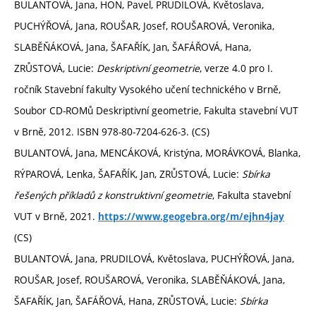
BULANTOVÁ, Jana, HON, Pavel, PRUDILOVÁ, Květoslava,
PUCHÝŘOVÁ, Jana, ROUŠAR, Josef, ROUŠAROVÁ, Veronika,
SLABĚŇÁKOVÁ, Jana, ŠAFAŘÍK, Jan, ŠAFÁŘOVÁ, Hana,
ZRŮSTOVÁ, Lucie:
Deskriptivní geometrie
, verze 4.0 pro I.
ročník Stavební fakulty Vysokého učení technického v Brně,
Soubor CD-ROMů Deskriptivní geometrie, Fakulta stavební VUT
v Brně, 2012. ISBN 978-80-7204-626-3. (CS)
BULANTOVÁ, Jana, MENCÁKOVÁ, Kristýna, MORÁVKOVÁ, Blanka,
RÝPAROVÁ, Lenka, ŠAFAŘÍK, Jan, ZRŮSTOVÁ, Lucie:
Sbírka
řešených příkladů z konstruktivní geometrie
, Fakulta stavební
VUT v Brně, 2021.
https://www.geogebra.org/m/ejhn4jay
(CS)
BULANTOVÁ, Jana, PRUDILOVÁ, Květoslava, PUCHÝŘOVÁ, Jana,
ROUŠAR, Josef, ROUŠAROVÁ, Veronika, SLABĚŇÁKOVÁ, Jana,
ŠAFAŘÍK, Jan, ŠAFÁŘOVÁ, Hana, ZRŮSTOVÁ, Lucie:
Sbírka