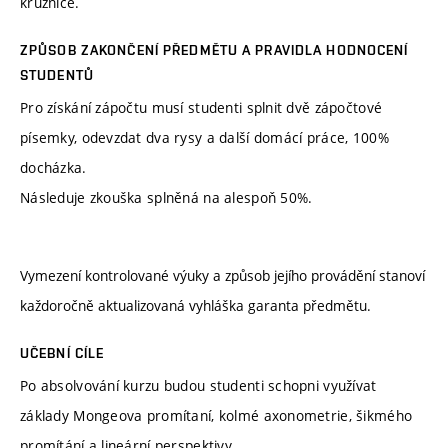
kružnice.
ZPŮSOB ZAKONČENÍ PŘEDMĚTU A PRAVIDLA HODNOCENÍ
STUDENTŮ
Pro získání zápočtu musí studenti splnit dvě zápočtové
písemky, odevzdat dva rysy a další domácí práce, 100%
docházka.
Následuje zkouška splněná na alespoň 50%.
Vymezení kontrolované výuky a způsob jejího provádění stanoví
každoročně aktualizovaná vyhláška garanta předmětu.
UČEBNÍ CÍLE
Po absolvování kurzu budou studenti schopni využívat
základy Mongeova promítaní, kolmé axonometrie, šikmého
promítání a lineární perspektivy.