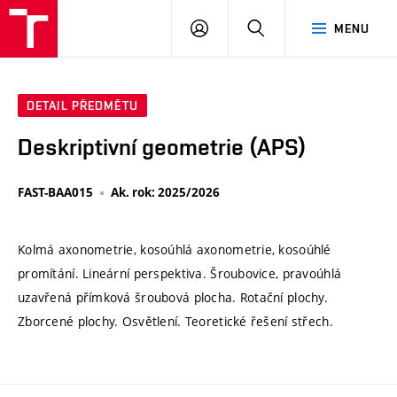
VUT
PŘIHLÁSIT
HLEDAT
MENU
SE
DETAIL PŘEDMĚTU
Deskriptivní geometrie (APS)
FAST-BAA015
Ak. rok: 2025/2026
Kolmá axonometrie, kosoúhlá axonometrie, kosoúhlé
promítání. Lineární perspektiva. Šroubovice, pravoúhlá
uzavřená přímková šroubová plocha. Rotační plochy.
Zborcené plochy. Osvětlení. Teoretické řešení střech.