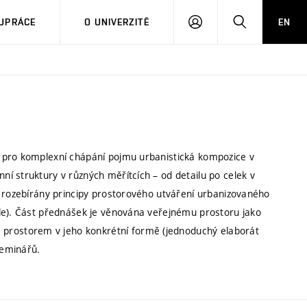
PŘIHLÁSIT
HLEDAT
UPRÁCE
O UNIVERZITĚ
EN
SE
 pro komplexní chápání pojmu urbanistická kompozice v
í struktury v různých měřítcích – od detailu po celek v
u rozebírány principy prostorového utváření urbanizovaného
dle). Část přednášek je věnována veřejnému prostoru jako
rostorem v jeho konkrétní formě (jednoduchý elaborát
seminářů.