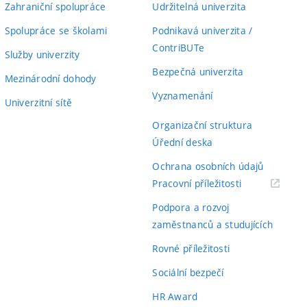
Zahraniční spolupráce
Udržitelná univerzita
Spolupráce se školami
Podnikavá univerzita /
ContriBUTe
Služby univerzity
Bezpečná univerzita
Mezinárodní dohody
Vyznamenání
Univerzitní sítě
Organizační struktura
Úřední deska
Ochrana osobních údajů
(externí
Pracovní příležitosti
odkaz)
Podpora a rozvoj
zaměstnanců a studujících
Rovné příležitosti
Sociální bezpečí
HR Award