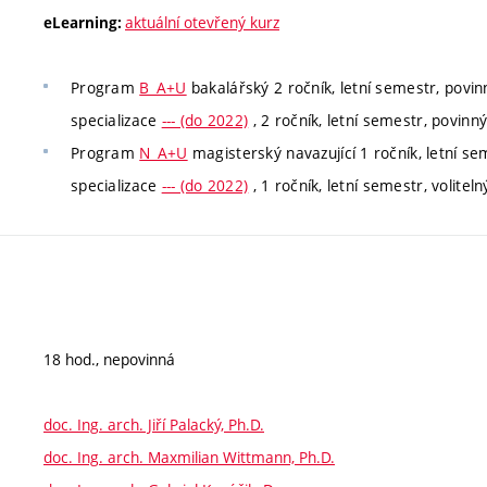
aktuální otevřený kurz
eLearning:
Program
B_A+U
bakalářský 2 ročník, letní semestr, povin
specializace
--- (do 2022)
, 2 ročník, letní semestr, povinn
Program
N_A+U
magisterský navazující 1 ročník, letní sem
specializace
--- (do 2022)
, 1 ročník, letní semestr, voliteln
18 hod., nepovinná
doc. Ing. arch. Jiří Palacký, Ph.D.
doc. Ing. arch. Maxmilian Wittmann, Ph.D.