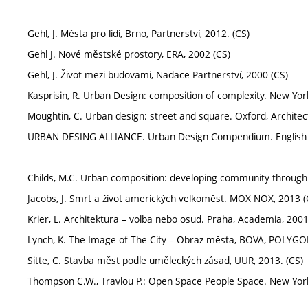
Gehl, J. Města pro lidi, Brno, Partnerství, 2012. (CS)
Gehl J. Nové městské prostory, ERA, 2002 (CS)
Gehl, J. Život mezi budovami, Nadace Partnerství, 2000 (CS)
Kasprisin, R. Urban Design: composition of complexity. New Yor
Moughtin, C. Urban design: street and square. Oxford, Architec
URBAN DESING ALLIANCE. Urban Design Compendium. English Pa
Childs, M.C. Urban composition: developing community through 
Jacobs, J. Smrt a život amerických velkoměst. MOX NOX, 2013 (
Krier, L. Architektura – volba nebo osud. Praha, Academia, 2001
Lynch, K. The Image of The City – Obraz města, BOVA, POLYGO
Sitte, C. Stavba měst podle uměleckých zásad, UUR, 2013. (CS)
Thompson C.W., Travlou P.: Open Space People Space. New York,