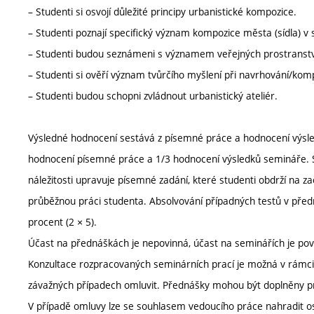
– Studenti si osvojí důležité principy urbanistické kompozice.
– Studenti poznají specifický význam kompozice města (sídla) v 
– Studenti budou seznámeni s významem veřejných prostranstv
– Studenti si ověří význam tvůrčího myšlení při navrhování/kom
– Studenti budou schopni zvládnout urbanistický ateliér.
Výsledné hodnocení sestává z písemné práce a hodnocení výsle
hodnocení písemné práce a 1/3 hodnocení výsledků semináře. Sem
náležitosti upravuje písemné zadání, které studenti obdrží na
průběžnou práci studenta. Absolvování případných testů v pře
procent (2 × 5).
Účast na přednáškách je nepovinná, účast na seminářích je povin
Konzultace rozpracovaných seminárních prací je možná v rámci 
závažných případech omluvit. Přednášky mohou být doplněny pr
V případě omluvy lze se souhlasem vedoucího práce nahradit os