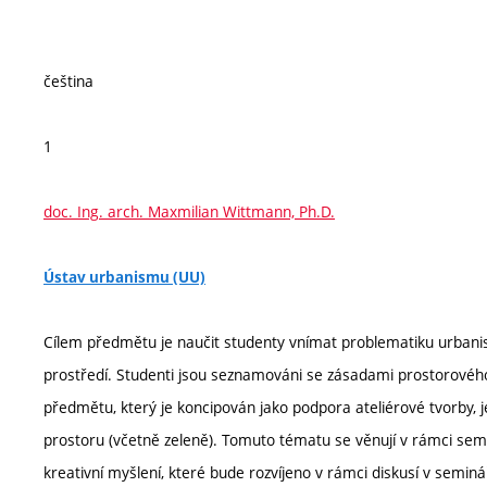
čeština
1
doc. Ing. arch. Maxmilian Wittmann, Ph.D.
Ústav urbanismu (UU)
Cílem předmětu je naučit studenty vnímat problematiku urbanis
prostředí. Studenti jsou seznamováni se zásadami prostorového 
předmětu, který je koncipován jako podpora ateliérové tvorby,
prostoru (včetně zeleně). Tomuto tématu se věnují v rámci semi
kreativní myšlení, které bude rozvíjeno v rámci diskusí v seminá