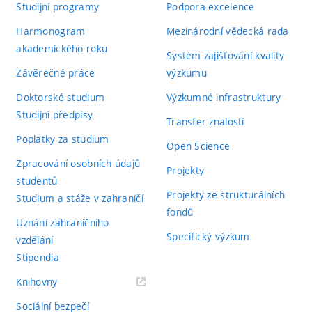
Studijní programy
Podpora excelence
Harmonogram
Mezinárodní vědecká rada
akademického roku
Systém zajišťování kvality
Závěrečné práce
výzkumu
Doktorské studium
Výzkumné infrastruktury
Studijní předpisy
Transfer znalostí
Poplatky za studium
Open Science
Zpracování osobních údajů
Projekty
studentů
Projekty ze strukturálních
Studium a stáže v zahraničí
fondů
Uznání zahraničního
Specifický výzkum
vzdělání
Stipendia
(externí
Knihovny
odkaz)
Sociální bezpečí