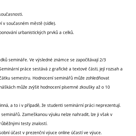
současnosti.
í v současném městě (sídle).
ponování urbanistických prvků a celků.
dků semináře. Ve výsledné známce se započítávají 2/3
inární práce sestává z grafické a textové části, její rozsah a
 začátku semestru. Hodnocení seminářů může zohledňovat
dnáškách může zvýšit hodnocení písemné zkoušky až o 10
ná, a to i v případě, že studenti seminární práci neprezentují.
seminářů. Zameškanou výuku nelze nahradit, lze ji však v
ůběžnými testy znalostí.
obní účast v prezenční výuce online účastí ve výuce.