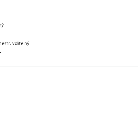
ný
ý
estr, volitelný
ý