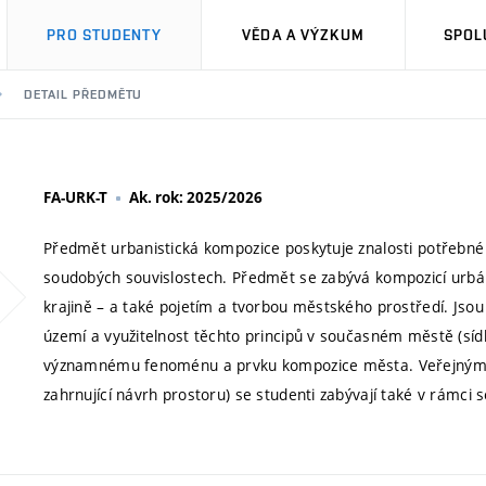
PRO STUDENTY
VĚDA A VÝZKUM
SPOL
DETAIL PŘEDMĚTU
FA-URK-T
Ak. rok: 2025/2026
Předmět urbanistická kompozice poskytuje znalosti potřebné
soudobých souvislostech. Předmět se zabývá kompozicí urbánn
krajině – a také pojetím a tvorbou městského prostředí. Jso
území a využitelnost těchto principů v současném městě (sí
významnému fenoménu a prvku kompozice města. Veřejným p
zahrnující návrh prostoru) se studenti zabývají také v rámci 