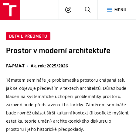
VUT
PŘIHLÁSIT
HLEDAT
MENU
SE
DETAIL PŘEDMĚTU
Prostor v moderní architektuře
FA-PMA-T
Ak. rok: 2025/2026
Tématem semináře je problematika prostoru chápaná tak,
jak se objevuje především v textech architektů. Důraz bude
kladen na systematické uchopení problematiky prostoru,
zároveň bude představena i historicky. Záměrem semináře
bude rovněž ukázat širší kulturní kontext (filosofické myšlení,
estetika, teorie umění) architektonického diskursu o
prostoru i jeho historické předpoklady.