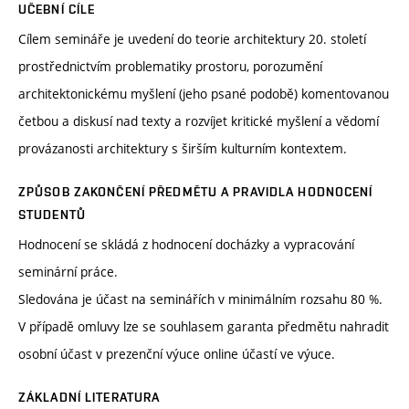
UČEBNÍ CÍLE
Cílem semináře je uvedení do teorie architektury 20. století
prostřednictvím problematiky prostoru, porozumění
architektonickému myšlení (jeho psané podobě) komentovanou
četbou a diskusí nad texty a rozvíjet kritické myšlení a vědomí
provázanosti architektury s širším kulturním kontextem.
ZPŮSOB ZAKONČENÍ PŘEDMĚTU A PRAVIDLA HODNOCENÍ
STUDENTŮ
Hodnocení se skládá z hodnocení docházky a vypracování
seminární práce.
Sledována je účast na seminářích v minimálním rozsahu 80 %.
V případě omluvy lze se souhlasem garanta předmětu nahradit
osobní účast v prezenční výuce online účastí ve výuce.
ZÁKLADNÍ LITERATURA