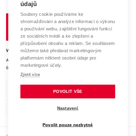
E-přihláška
údajů
Zahraniční spolupráce
Systém zajišťování kvality výzkumu
Profil univerzity
Spolupráce se školami
Soubory cookie používáme ke
Vysoké
Výzkumné infrastruktury
shromažďování a analýze informací o výkonu
Udržitelná univerzita
učení
Služby univerzity
Transfer znalostí
a používání webu, zajištění fungování funkcí
technické
Podnikavá univerzita / ContriBUTe
Mezinárodní dohody
ze sociálních médií a ke zlepšení a
Open Science
v
Bezpečná univerzita
přizpůsobení obsahu a reklam. Se souhlasem
Univerzitní sítě
Brně
Projekty
můžeme také předávat marketingovým
VYSOKÉ UČENÍ TECHNICKÉ V BRNĚ
Vyznamenání
platformám některé osobní údaje pro
Projekty ze strukturálních fondů
Antonínská 548/1
www.vut.cz
marketingové účely.
Organizační struktura
602 00 Brno
vut@vutbr.cz
Specifický výzkum
Zjistit více
Úřední deska
Ochrana osobních údajů
POVOLIT VŠE
(externí
Pracovní příležitosti
Nastavení
odkaz)
Podpora a rozvoj zaměstnanců a studujících
Povolit pouze nezbytné
Rovné příležitosti
Copyright © 2026 VUT