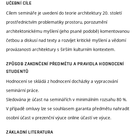
UČEBNÍ CÍLE
Cílem semináře je uvedení do teorie architektury 20. století
prostřednictvím problematiky prostoru, porozumění
architektonickému myšlení (jeho psané podobě) komentovanou
četbou a diskusí nad texty a rozvíjet kritické myšlení a vědomí
provázanosti architektury s širším kulturním kontextem.
ZPŮSOB ZAKONČENÍ PŘEDMĚTU A PRAVIDLA HODNOCENÍ
STUDENTŮ
Hodnocení se skládá z hodnocení docházky a vypracování
seminární práce.
Sledována je účast na seminářích v minimálním rozsahu 80 %.
V případě omluvy lze se souhlasem garanta předmětu nahradit
osobní účast v prezenční výuce online účastí ve výuce.
ZÁKLADNÍ LITERATURA