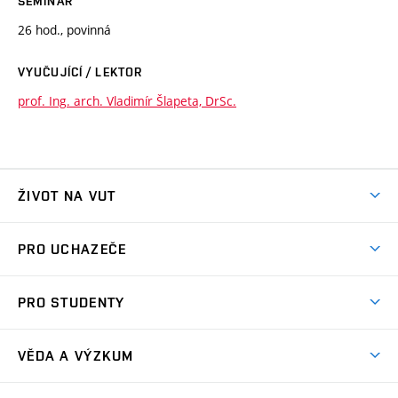
SEMINÁŘ
26 hod., povinná
VYUČUJÍCÍ / LEKTOR
prof. Ing. arch. Vladimír Šlapeta, DrSc.
ŽIVOT NA VUT
Atmosféra VUT
PRO UCHAZEČE
Prostory školy
Proč na VUT
Koleje
PRO STUDENTY
Studijní programy
Stravování
Předměty
Studijní předpisy
Studium a stáže v zahraničí
Stipendia
Dny otevřených dveří
VĚDA A VÝZKUM
Sport na VUT
(externí
Studijní programy
Poplatky za studium
Uznání zahraničního vzdělání
Knihovny
Aktivity pro juniory
Studentský život
odkaz)
Věda a výzkum na VUT