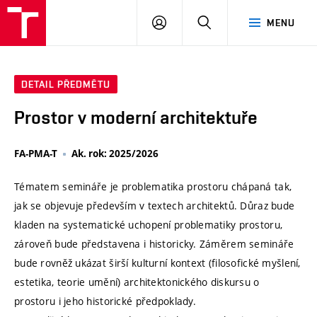
VUT
PŘIHLÁSIT
HLEDAT
MENU
SE
DETAIL PŘEDMĚTU
Prostor v moderní architektuře
FA-PMA-T
Ak. rok: 2025/2026
Tématem semináře je problematika prostoru chápaná tak,
jak se objevuje především v textech architektů. Důraz bude
kladen na systematické uchopení problematiky prostoru,
zároveň bude představena i historicky. Záměrem semináře
bude rovněž ukázat širší kulturní kontext (filosofické myšlení,
estetika, teorie umění) architektonického diskursu o
prostoru i jeho historické předpoklady.