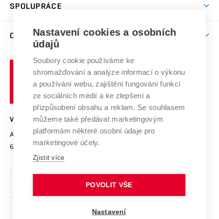
Harmonogram akademického roku
Zpracování osobních údajů studentů
Sociální bezpečí
SPOLUPRÁCE
Celoživotní vzdělávání
Brno
Podpora excelence
Závěrečné práce
Studium bez bariér
Zpracování osobních údajů uchazečů o studium
Firemní spolupráce
Mezinárodní vědecká rada
Nastavení cookies a osobních
O UNIVERZITĚ
Doktorské studium
Podpora podnikání
E-přihláška
údajů
Zahraniční spolupráce
Systém zajišťování kvality výzkumu
Profil univerzity
Spolupráce se školami
Soubory cookie používáme ke
Vysoké
Výzkumné infrastruktury
shromažďování a analýze informací o výkonu
Udržitelná univerzita
učení
Služby univerzity
Transfer znalostí
a používání webu, zajištění fungování funkcí
technické
Podnikavá univerzita / ContriBUTe
Mezinárodní dohody
ze sociálních médií a ke zlepšení a
Open Science
v
Bezpečná univerzita
přizpůsobení obsahu a reklam. Se souhlasem
Univerzitní sítě
Brně
Projekty
můžeme také předávat marketingovým
VYSOKÉ UČENÍ TECHNICKÉ V BRNĚ
Vyznamenání
platformám některé osobní údaje pro
Projekty ze strukturálních fondů
Antonínská 548/1
www.vut.cz
marketingové účely.
Organizační struktura
602 00 Brno
vut@vutbr.cz
Specifický výzkum
Zjistit více
Úřední deska
Ochrana osobních údajů
POVOLIT VŠE
(externí
Pracovní příležitosti
Nastavení
odkaz)