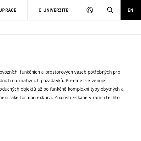
PŘIHLÁSIT
HLEDAT
UPRÁCE
O UNIVERZITĚ
EN
SE
rovozních, funkčních a prostorových vazeb potřebných pro
adních normativních požadavků. Předmět se věnuje
oduchých objektů až po funkčně komplexní typy obytných a
ni také formou exkurzí. Znalosti získané v rámci těchto