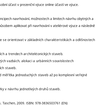
obní účast v prezenční výuce online účastí ve výuce.
rincipech navrhování, možnostech a limitech návrhu obytných a
sobem aplikovat při navrhování v ateliérové výuce a následně
e se orientovat v základních charakteristikách a odlišnostech
cích a trendech architektonických staveb.
vých vazbách, alokaci a urbánních souvislostech
ch staveb.
d měřítka jednoduchých staveb až po komplexní veřejné
ky v návrhu jednotlivých druhů staveb.
rs. Taschen, 2009. ISBN: 978-3836503761 (EN)