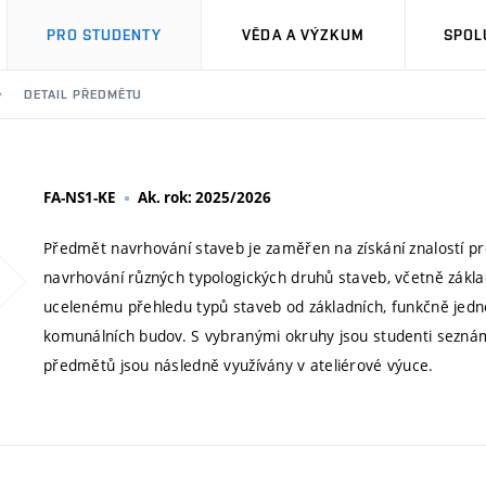
PRO STUDENTY
VĚDA A VÝZKUM
SPOL
DETAIL PŘEDMĚTU
FA-NS1-KE
Ak. rok: 2025/2026
Předmět navrhování staveb je zaměřen na získání znalostí p
navrhování různých typologických druhů staveb, včetně zákl
ucelenému přehledu typů staveb od základních, funkčně jedn
komunálních budov. S vybranými okruhy jsou studenti seznáme
předmětů jsou následně využívány v ateliérové výuce.