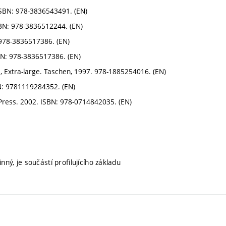
 ISBN: 978-3836543491. (EN)
SBN: 978-3836512244. (EN)
: 978-3836517386. (EN)
SBN: 978-3836517386. (EN)
, Extra-large. Taschen, 1997. 978-1885254016. (EN)
BN: 9781119284352. (EN)
ress. 2002. ISBN: 978-0714842035. (EN)
ný, je součástí profilujícího základu