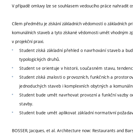
V případě omluvy lze se souhlasem vedoucího práce nahradit os
Cílem předmětu je získání základních vědomostí o základních p
komunálních staveb a tyto získané vědomosti umět vhodným způ
v projekční praxi.
Student získá základní přehled o navrhování staveb a bud
typologických druhů.
Student se orientuje v historii, současném stavu, tenden
Student získá znalosti o provozních, funkčních a prostoro
jednoduchých staveb i komplexních obytných a komunální
Student bude umět navrhovat provozní a funkční vazby o
stavby.
Student bude umět aplikovat základní normativní požadav
BOSSER, Jacques, et al. Architecture now: Restaurants and Ba