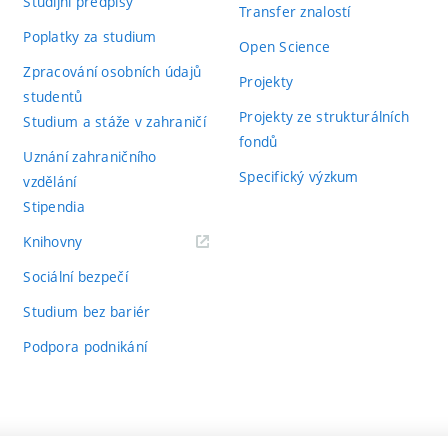
Studijní předpisy
Transfer znalostí
Poplatky za studium
Open Science
Zpracování osobních údajů
Projekty
studentů
Projekty ze strukturálních
Studium a stáže v zahraničí
fondů
Uznání zahraničního
Specifický výzkum
vzdělání
Stipendia
(externí
Knihovny
odkaz)
Sociální bezpečí
Studium bez bariér
Podpora podnikání