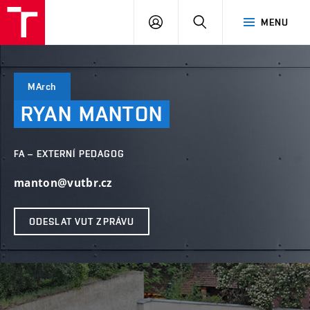
VUT
PŘIHLÁSIT
HLEDAT
MENU
SE
MArch
RYAN
MANTON
FA – EXTERNÍ PEDAGOG
manton@vutbr.cz
ODESLAT VUT ZPRÁVU