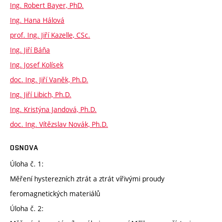
Ing. Robert Bayer, PhD.
Ing. Hana Hálová
prof. Ing. Jiří Kazelle, CSc.
Ing. Jiří Báňa
Ing. Josef Kolísek
doc. Ing. Jiří Vaněk, Ph.D.
Ing. Jiří Libich, Ph.D.
Ing. Kristýna Jandová, Ph.D.
doc. Ing. Vítězslav Novák, Ph.D.
OSNOVA
Úloha č. 1:
Měření hysterezních ztrát a ztrát vířivými proudy
feromagnetických materiálů
Úloha č. 2: