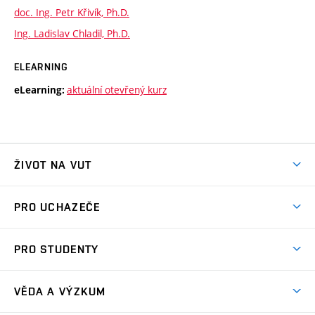
doc. Ing. Petr Křivík, Ph.D.
Ing. Ladislav Chladil, Ph.D.
ELEARNING
aktuální otevřený kurz
eLearning:
ŽIVOT NA VUT
Atmosféra VUT
PRO UCHAZEČE
Prostory školy
Proč na VUT
Koleje
PRO STUDENTY
Studijní programy
Stravování
Předměty
Studijní předpisy
Studium a stáže v zahraničí
Stipendia
Dny otevřených dveří
VĚDA A VÝZKUM
Sport na VUT
(externí
Studijní programy
Poplatky za studium
Uznání zahraničního vzdělání
Knihovny
Aktivity pro juniory