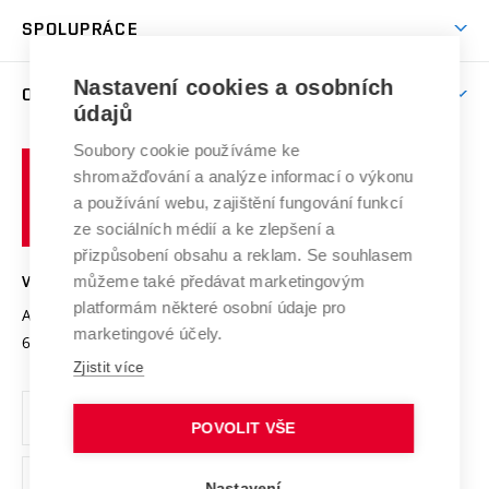
Studentský život
odkaz)
Věda a výzkum na VUT
Harmonogram akademického roku
Zpracování osobních údajů studentů
Sociální bezpečí
SPOLUPRÁCE
Celoživotní vzdělávání
Brno
Podpora excelence
Závěrečné práce
Studium bez bariér
Zpracování osobních údajů uchazečů o studium
Firemní spolupráce
Mezinárodní vědecká rada
Nastavení cookies a osobních
O UNIVERZITĚ
Doktorské studium
Podpora podnikání
E-přihláška
údajů
Zahraniční spolupráce
Systém zajišťování kvality výzkumu
Profil univerzity
Spolupráce se školami
Soubory cookie používáme ke
Vysoké
Výzkumné infrastruktury
shromažďování a analýze informací o výkonu
Udržitelná univerzita
učení
Služby univerzity
Transfer znalostí
a používání webu, zajištění fungování funkcí
technické
Podnikavá univerzita / ContriBUTe
Mezinárodní dohody
ze sociálních médií a ke zlepšení a
Open Science
v
Bezpečná univerzita
přizpůsobení obsahu a reklam. Se souhlasem
Univerzitní sítě
Brně
Projekty
můžeme také předávat marketingovým
VYSOKÉ UČENÍ TECHNICKÉ V BRNĚ
Vyznamenání
platformám některé osobní údaje pro
Projekty ze strukturálních fondů
Antonínská 548/1
www.vut.cz
marketingové účely.
Organizační struktura
602 00 Brno
vut@vutbr.cz
Specifický výzkum
Zjistit více
Úřední deska
Ochrana osobních údajů
POVOLIT VŠE
(externí
Pracovní příležitosti
Nastavení