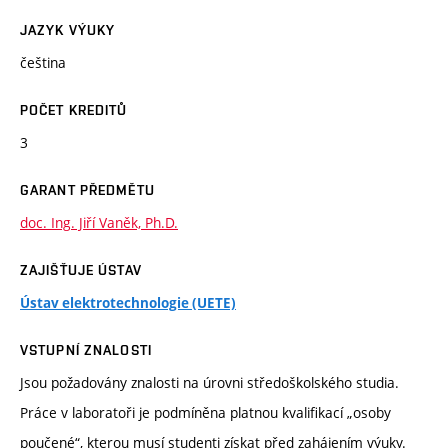
JAZYK VÝUKY
čeština
POČET KREDITŮ
3
GARANT PŘEDMĚTU
doc. Ing. Jiří Vaněk, Ph.D.
ZAJIŠŤUJE ÚSTAV
Ústav elektrotechnologie (UETE)
VSTUPNÍ ZNALOSTI
Jsou požadovány znalosti na úrovni středoškolského studia.
Práce v laboratoři je podmíněna platnou kvalifikací „osoby
poučené“, kterou musí studenti získat před zahájením výuky.