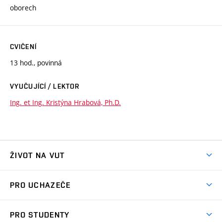
oborech
CVIČENÍ
13 hod., povinná
VYUČUJÍCÍ / LEKTOR
Ing. et Ing. Kristýna Hrabová, Ph.D.
ŽIVOT NA VUT
Atmosféra VUT
PRO UCHAZEČE
Prostory školy
Proč na VUT
Koleje
PRO STUDENTY