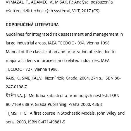
VYMAZAL, T., ADAMEC, V., MISÁK, P.: Analýza, posouzení a
ošetření rizik technických systémů, VUT, 2017 (CS)
DOPORUČENÁ LITERATURA
Gudelines for integrated risk assessment and management in
large industrial areas, IAEA TECDOC - 994, Vienna 1998
Manual of the classification and priorization of risks due tu
major accidents in process and related industries, IAEA
TECDOC - 727, Vienna 1996.
RAIS, K., SMEJKAL,V.: Řízení rizik, Grada, 2004, 274 s., ISBN 80-
247-0198-7
ŠTĚTINA, J.: Medicína katastrof a hromadných neštěstí, ISBN
80-7169-688-9, Grada Publishing, Praha 2000, 436 s
TIJMS, H. C.: A first course in Stochastic Models. John Wiley and
sons, 2003, ISBN 0-471-49881-5