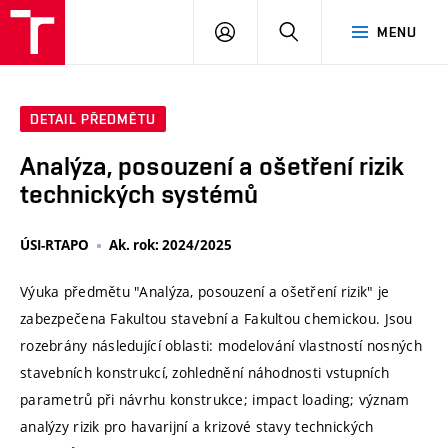
VUT
PŘIHLÁSIT
HLEDAT
MENU
SE
DETAIL PŘEDMĚTU
Analýza, posouzení a ošetření rizik
technických systémů
ÚSI-RTAPO
Ak. rok: 2024/2025
Výuka předmětu "Analýza, posouzení a ošetření rizik" je
zabezpečena Fakultou stavební a Fakultou chemickou. Jsou
rozebrány následující oblasti: modelování vlastností nosných
stavebních konstrukcí, zohlednění náhodnosti vstupních
parametrů při návrhu konstrukce; impact loading; význam
analýzy rizik pro havarijní a krizové stavy technických