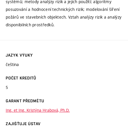
systémů; metody analýzy rizik a jejich použití; algoritmy
posuzování a hodnocení technických rizik; modelování šíření
požárů ve stavebních objektech. Vztah analýzy rizik a analýzy
disponibilních prostředků.
JAZYK VÝUKY
čeština
POČET KREDITŮ
5
GARANT PŘEDMĚTU
Ing. et Ing. Kristýna Hrabová, Ph.D.
ZAJIŠŤUJE ÚSTAV