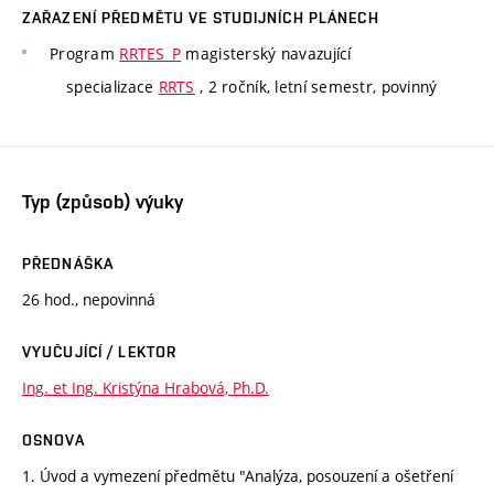
ZAŘAZENÍ PŘEDMĚTU VE STUDIJNÍCH PLÁNECH
Program
RRTES_P
magisterský navazující
specializace
RRTS
, 2 ročník, letní semestr, povinný
Typ (způsob) výuky
PŘEDNÁŠKA
26 hod., nepovinná
VYUČUJÍCÍ / LEKTOR
Ing. et Ing. Kristýna Hrabová, Ph.D.
OSNOVA
1. Úvod a vymezení předmětu "Analýza, posouzení a ošetření