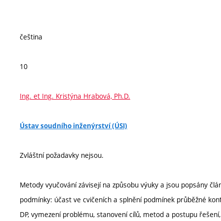
čeština
10
Ing. et Ing. Kristýna Hrabová, Ph.D.
Ústav soudního inženýrství (ÚSI)
Zvláštní požadavky nejsou.
Metody vyučování závisejí na způsobu výuky a jsou popsány člán
podmínky: účast ve cvičeních a splnění podmínek průběžné kontr
DP, vymezení problému, stanovení cílů, metod a postupu řešení,