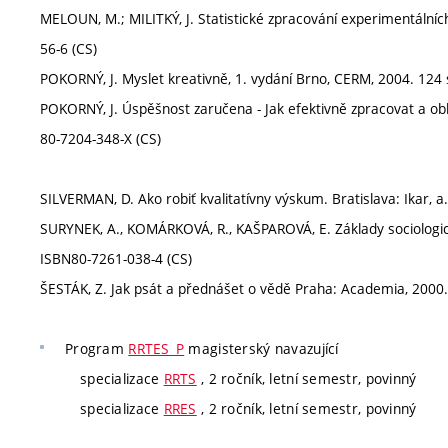
MELOUN, M.; MILITKÝ, J. Statistické zpracování experimentálních
56-6 (CS)
POKORNÝ, J. Myslet kreativně, 1. vydání Brno, CERM, 2004. 124 
POKORNÝ, J. Úspěšnost zaručena - Jak efektivně zpracovat a obh
80-7204-348-X (CS)
SILVERMAN, D. Ako robiť kvalitatívny výskum. Bratislava: Ikar, a
SURYNEK, A., KOMÁRKOVÁ, R., KAŠPAROVÁ, E. Základy sociologi
ISBN80-7261-038-4 (CS)
ŠESTÁK, Z. Jak psát a přednášet o vědě Praha: Academia, 2000.
Program
RRTES_P
magisterský navazující
specializace
RRTS
, 2 ročník, letní semestr, povinný
specializace
RRES
, 2 ročník, letní semestr, povinný