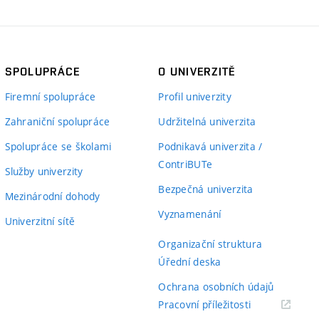
SPOLUPRÁCE
O UNIVERZITĚ
Firemní spolupráce
Profil univerzity
Zahraniční spolupráce
Udržitelná univerzita
Spolupráce se školami
Podnikavá univerzita /
ContriBUTe
Služby univerzity
Bezpečná univerzita
Mezinárodní dohody
Vyznamenání
Univerzitní sítě
Organizační struktura
Úřední deska
Ochrana osobních údajů
(externí
Pracovní příležitosti