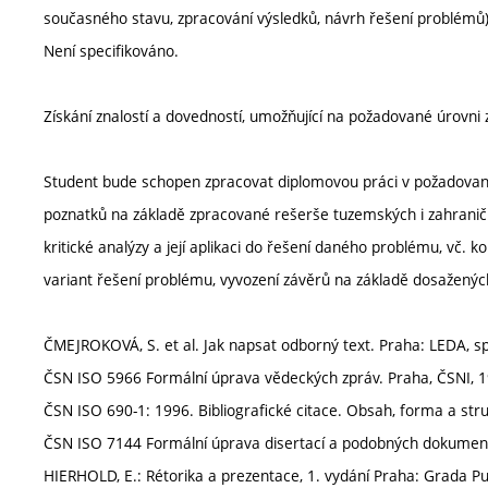
současného stavu, zpracování výsledků, návrh řešení problémů)
Není specifikováno.
Získání znalostí a dovedností, umožňující na požadované úrovni 
Student bude schopen zpracovat diplomovou práci v požadované k
poznatků na základě zpracované rešerše tuzemských i zahraničn
kritické analýzy a její aplikaci do řešení daného problému, vč. 
variant řešení problému, vyvození závěrů na základě dosažených 
ČMEJROKOVÁ, S. et al. Jak napsat odborný text. Praha: LEDA, spo
ČSN ISO 5966 Formální úprava vědeckých zpráv. Praha, ČSNI, 1
ČSN ISO 690-1: 1996. Bibliografické citace. Obsah, forma a stru
ČSN ISO 7144 Formální úprava disertací a podobných dokumentů
HIERHOLD, E.: Rétorika a prezentace, 1. vydání Praha: Grada Pu