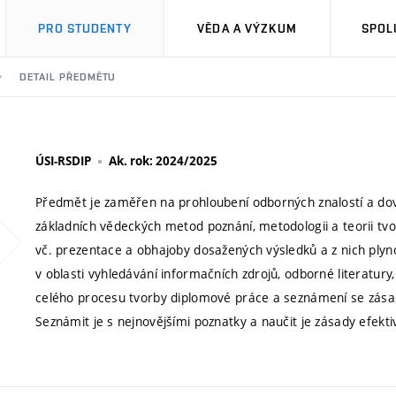
PRO STUDENTY
VĚDA A VÝZKUM
SPOL
DETAIL PŘEDMĚTU
ÚSI-RSDIP
Ak. rok: 2024/2025
Předmět je zaměřen na prohloubení odborných znalostí a dove
základních vědeckých metod poznání, metodologii a teorii tvo
vč. prezentace a obhajoby dosažených výsledků a z nich plyno
v oblasti vyhledávání informačních zdrojů, odborné literatury,
celého procesu tvorby diplomové práce a seznámení se zásad
Seznámit je s nejnovějšími poznatky a naučit je zásady efektiv