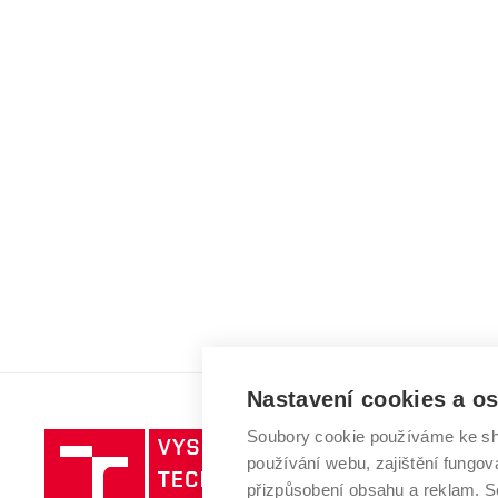
Nastavení cookies a o
Soubory cookie používáme ke sh
Vysoké
používání webu, zajištění fungová
učení
přizpůsobení obsahu a reklam.
technické