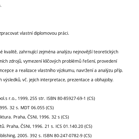
.
zpracovat vlastní diplomovou práci.
valitě, zahrnující zejména analýzu nejnovější teoretických
ích zdrojů, vymezení klíčových problémů řešení, provedení
koncepce a realizace vlastního výzkumu, navržení a analýzu příp.
výsledků, vč. jejich interpretace, prezentace a obhajoby.
l.s r.o., 1999, 255 str. ISBN 80-85927-69-1 (CS)
995. 32 s. MDT 06.055 (CS)
ktura. Praha, ČSNI, 1996. 32 s (CS)
. Praha, ČSNI, 1996. 21 s. ICS 01.140.20 (CS)
blishing, 2005. 392 s. ISBN 80-247-0782-9 (CS)