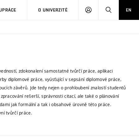
PŘIHLÁSIT
HLEDAT
UPRÁCE
O UNIVERZITĚ
EN
SE
dností, zdokonalení samostatné tvůrčí práce, aplikaci
rby diplomové práce, vyúsťující v sepsání diplomové práce,
ucích závěrů. Jde tedy nejen o prohloubení znalostí studentů
 zpracování rešerší, správnosti citací, ale také o plánování
ami jak formální a tak i obsahové úrovně této práce.
ní tvůrčí práce.