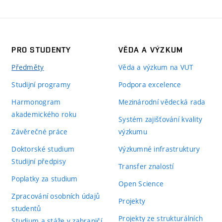
PRO STUDENTY
VĚDA A VÝZKUM
Předměty
Věda a výzkum na VUT
Studijní programy
Podpora excelence
Harmonogram
Mezinárodní vědecká rada
akademického roku
Systém zajišťování kvality
Závěrečné práce
výzkumu
Doktorské studium
Výzkumné infrastruktury
Studijní předpisy
Transfer znalostí
Poplatky za studium
Open Science
Zpracování osobních údajů
Projekty
studentů
Projekty ze strukturálních
Studium a stáže v zahraničí