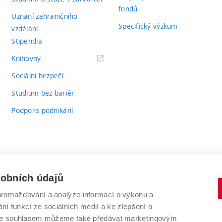
fondů
Uznání zahraničního
Specifický výzkum
vzdělání
Stipendia
(externí
Knihovny
odkaz)
Sociální bezpečí
Studium bez bariér
Podpora podnikání
sobních údajů
romažďování a analýze informací o výkonu a
VYSOKÉ UČENÍ TECHNICKÉ V BRNĚ
ní funkcí ze sociálních médií a ke zlepšení a
Antonínská 548/1
www.vut.cz
 Se souhlasem můžeme také předávat marketingovým