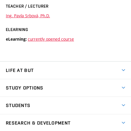
TEACHER / LECTURER
Ing. Pavla Srbová, Ph.D.
ELEARNING
currently opened course
eLearning:
LIFE AT BUT
BUT Ambience
STUDY OPTIONS
Spaces
Join BUT
Dormitories
STUDENTS
Short-term studies
Refectories
Courses
Study Regulations
Going Abroad
Scholarships
Degree studies in English
RESEARCH & DEVELOPMENT
Sport
Study programmes
Personal Data Protection
Admission Office
Social Safety
Degree studies in Czech