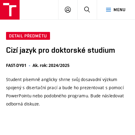
VUT
PŘIHLÁSIT
HLEDAT
MENU
SE
DETAIL PŘEDMĚTU
Cizí jazyk pro doktorské studium
FAST-DY01
Ak. rok: 2024/2025
Student písemně anglicky shrne svůj dosavadní výzkum
spojený s disertační prací a bude ho prezentovat s pomocí
PowerPointu nebo podobného programu. Bude následovat
odborná diskuze.