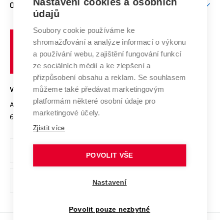
Mezinárodní vědecká rada
Nastavení cookies a osobních
O UNIVERZITĚ
Doktorské studium
Podpora podnikání
E-přihláška
údajů
Zahraniční spolupráce
Systém zajišťování kvality výzkumu
Profil univerzity
Spolupráce se školami
Soubory cookie používáme ke
Vysoké
Výzkumné infrastruktury
shromažďování a analýze informací o výkonu
Udržitelná univerzita
učení
Služby univerzity
Transfer znalostí
a používání webu, zajištění fungování funkcí
technické
Podnikavá univerzita / ContriBUTe
Mezinárodní dohody
ze sociálních médií a ke zlepšení a
Open Science
v
Bezpečná univerzita
přizpůsobení obsahu a reklam. Se souhlasem
Univerzitní sítě
Brně
Projekty
můžeme také předávat marketingovým
VYSOKÉ UČENÍ TECHNICKÉ V BRNĚ
Vyznamenání
platformám některé osobní údaje pro
Projekty ze strukturálních fondů
Antonínská 548/1
www.vut.cz
marketingové účely.
Organizační struktura
602 00 Brno
vut@vutbr.cz
Specifický výzkum
Zjistit více
Úřední deska
Ochrana osobních údajů
POVOLIT VŠE
(externí
Pracovní příležitosti
Nastavení
odkaz)
Podpora a rozvoj zaměstnanců a studujících
Povolit pouze nezbytné
Rovné příležitosti