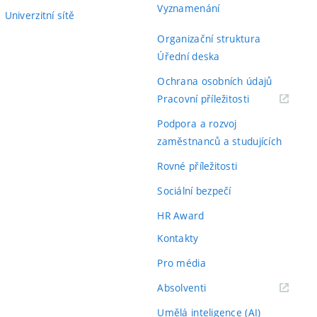
Vyznamenání
Univerzitní sítě
Organizační struktura
Úřední deska
Ochrana osobních údajů
(externí
Pracovní příležitosti
odkaz)
Podpora a rozvoj
zaměstnanců a studujících
Rovné příležitosti
Sociální bezpečí
HR Award
Kontakty
Pro média
(externí
Absolventi
odkaz)
Umělá inteligence (AI)