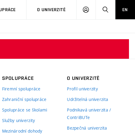
PŘIHLÁSIT
HLEDAT
UPRÁCE
O UNIVERZITĚ
EN
SE
SPOLUPRÁCE
O UNIVERZITĚ
Firemní spolupráce
Profil univerzity
Zahraniční spolupráce
Udržitelná univerzita
Spolupráce se školami
Podnikavá univerzita /
ContriBUTe
Služby univerzity
Bezpečná univerzita
Mezinárodní dohody