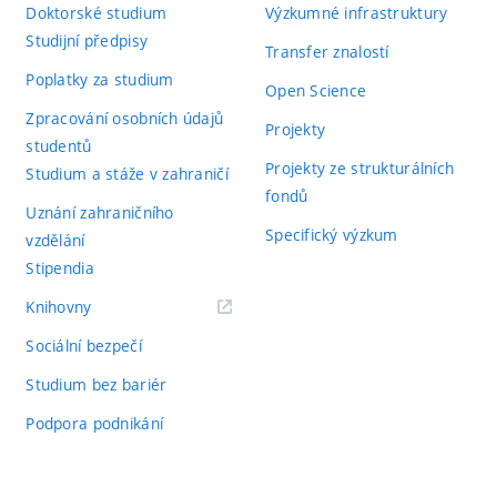
Doktorské studium
Výzkumné infrastruktury
Studijní předpisy
Transfer znalostí
Poplatky za studium
Open Science
Zpracování osobních údajů
Projekty
studentů
Projekty ze strukturálních
Studium a stáže v zahraničí
fondů
Uznání zahraničního
Specifický výzkum
vzdělání
Stipendia
(externí
Knihovny
odkaz)
Sociální bezpečí
Studium bez bariér
Podpora podnikání