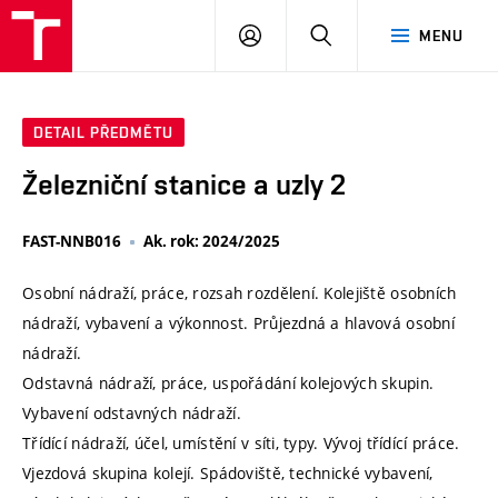
VUT
PŘIHLÁSIT
HLEDAT
MENU
SE
DETAIL PŘEDMĚTU
Železniční stanice a uzly 2
FAST-NNB016
Ak. rok: 2024/2025
Osobní nádraží, práce, rozsah rozdělení. Kolejiště osobních
nádraží, vybavení a výkonnost. Průjezdná a hlavová osobní
nádraží.
Odstavná nádraží, práce, uspořádání kolejových skupin.
Vybavení odstavných nádraží.
Třídící nádraží, účel, umístění v síti, typy. Vývoj třídící práce.
Vjezdová skupina kolejí. Spádoviště, technické vybavení,