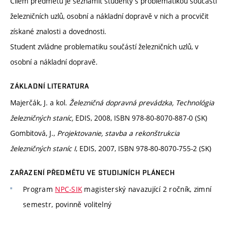
Cílem předmětu je seznámit studenty s problematikou součástí
železničních uzlů, osobní a nákladní dopravě v nich a procvičit
získané znalosti a dovednosti.
Student zvládne problematiku součástí železničních uzlů, v
osobní a nákladní dopravě.
ZÁKLADNÍ LITERATURA
Majerčák, J. a kol.
Železničná dopravná prevádzka, Technológia
železničných staníc,
EDIS, 2008, ISBN 978-80-8070-887-0 (SK)
Gombitová, J.,
Projektovanie, stavba a rekonštrukcia
železničných staníc I
, EDIS, 2007, ISBN 978-80-8070-755-2 (SK)
ZAŘAZENÍ PŘEDMĚTU VE STUDIJNÍCH PLÁNECH
Program
NPC-SIK
magisterský navazující 2 ročník, zimní
semestr, povinně volitelný