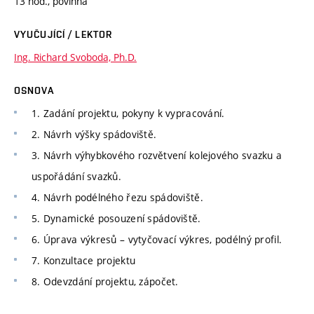
13 hod., povinná
VYUČUJÍCÍ / LEKTOR
Ing. Richard Svoboda, Ph.D.
OSNOVA
1. Zadání projektu, pokyny k vypracování.
2. Návrh výšky spádoviště.
3. Návrh výhybkového rozvětvení kolejového svazku a
uspořádání svazků.
4. Návrh podélného řezu spádoviště.
5. Dynamické posouzení spádoviště.
6. Úprava výkresů – vytyčovací výkres, podélný profil.
7. Konzultace projektu
8. Odevzdání projektu, zápočet.