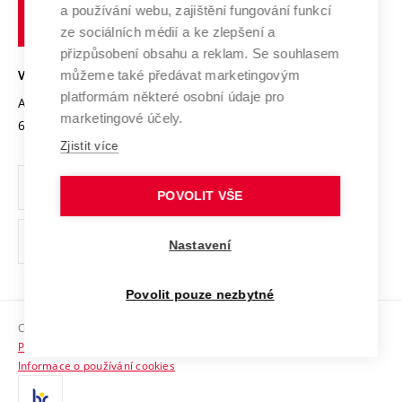
Transfer znalostí
a používání webu, zajištění fungování funkcí
technické
Podnikavá univerzita / ContriBUTe
Mezinárodní dohody
ze sociálních médií a ke zlepšení a
Open Science
v
Bezpečná univerzita
přizpůsobení obsahu a reklam. Se souhlasem
Univerzitní sítě
Brně
Projekty
můžeme také předávat marketingovým
VYSOKÉ UČENÍ TECHNICKÉ V BRNĚ
Vyznamenání
platformám některé osobní údaje pro
Projekty ze strukturálních fondů
Antonínská 548/1
www.vut.cz
marketingové účely.
Organizační struktura
602 00 Brno
vut@vutbr.cz
Specifický výzkum
Zjistit více
Úřední deska
Ochrana osobních údajů
POVOLIT VŠE
(externí
Pracovní příležitosti
Nastavení
odkaz)
Podpora a rozvoj zaměstnanců a studujících
Povolit pouze nezbytné
Rovné příležitosti
Copyright © 2026 VUT
Sociální bezpečí
Prohlášení o přístupnosti
HR Award
Informace o používání cookies