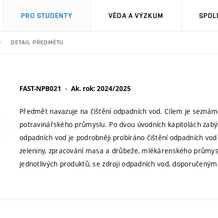
PRO STUDENTY
VĚDA A VÝZKUM
SPOL
DETAIL PŘEDMĚTU
FAST-NPB021
Ak. rok: 2024/2025
Předmět navazuje na čištění odpadních vod. Cílem je seznáme
potravinářského průmyslu. Po dvou úvodních kapitolách zabýv
odpadních vod je podrobněji probíráno čištění odpadních vod
zeleniny, zpracování masa a drůbeže, mlékárenského průmysl
jednotlivých produktů, se zdroji odpadních vod, doporučeným