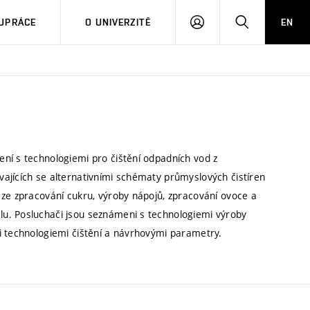
PŘIHLÁSIT
HLEDAT
UPRÁCE
O UNIVERZITĚ
EN
SE
ní s technologiemi pro čištění odpadních vod z
ajících se alternativními schématy průmyslových čistíren
 ze zpracování cukru, výroby nápojů, zpracování ovoce a
u. Posluchači jsou seznámeni s technologiemi výroby
i technologiemi čištění a návrhovými parametry.