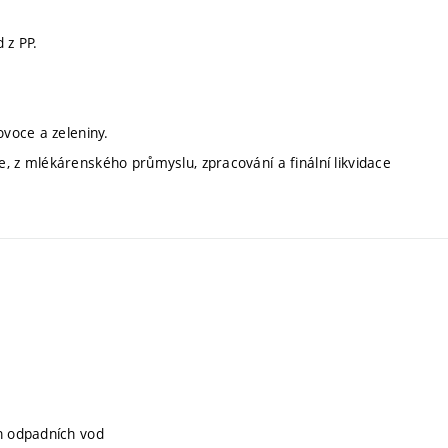
 z PP.
ovoce a zeleniny.
, z mlékárenského průmyslu, zpracování a finální likvidace
ch odpadních vod