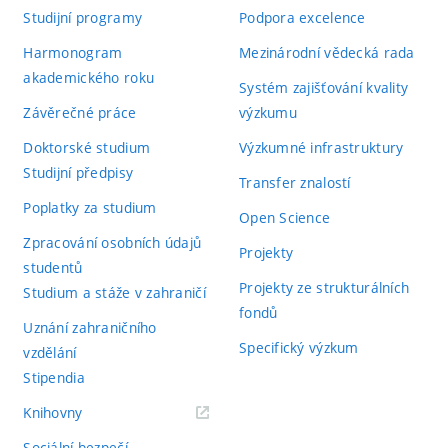
Studijní programy
Podpora excelence
Harmonogram
Mezinárodní vědecká rada
akademického roku
Systém zajišťování kvality
Závěrečné práce
výzkumu
Doktorské studium
Výzkumné infrastruktury
Studijní předpisy
Transfer znalostí
Poplatky za studium
Open Science
Zpracování osobních údajů
Projekty
studentů
Projekty ze strukturálních
Studium a stáže v zahraničí
fondů
Uznání zahraničního
Specifický výzkum
vzdělání
Stipendia
(externí
Knihovny
odkaz)
Sociální bezpečí