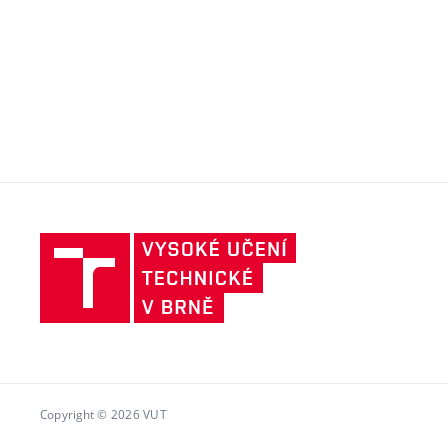
Vysoké
učení
technické
v
Brně
Copyright © 2026 VUT