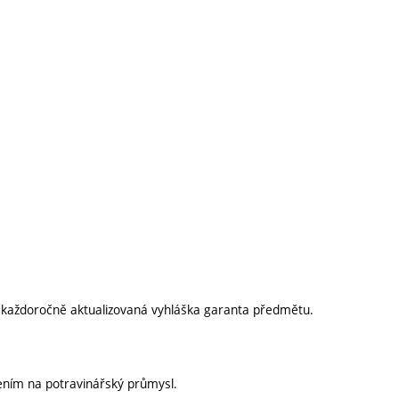
í každoročně aktualizovaná vyhláška garanta předmětu.
řením na potravinářský průmysl.