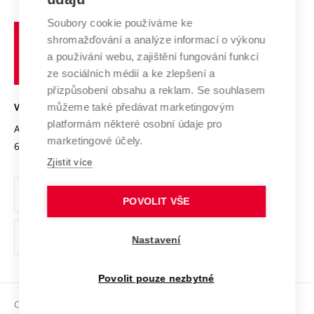
Systém zajišťování kvality výzkumu
Profil univerzity
Spolupráce se školami
Soubory cookie používáme ke
Vysoké
Výzkumné infrastruktury
shromažďování a analýze informací o výkonu
Udržitelná univerzita
učení
Služby univerzity
Transfer znalostí
a používání webu, zajištění fungování funkcí
technické
Podnikavá univerzita / ContriBUTe
Mezinárodní dohody
ze sociálních médií a ke zlepšení a
Open Science
v
Bezpečná univerzita
přizpůsobení obsahu a reklam. Se souhlasem
Univerzitní sítě
Brně
Projekty
můžeme také předávat marketingovým
VYSOKÉ UČENÍ TECHNICKÉ V BRNĚ
Vyznamenání
platformám některé osobní údaje pro
Projekty ze strukturálních fondů
Antonínská 548/1
www.vut.cz
marketingové účely.
Organizační struktura
602 00 Brno
vut@vutbr.cz
Specifický výzkum
Zjistit více
Úřední deska
Ochrana osobních údajů
POVOLIT VŠE
(externí
Pracovní příležitosti
Nastavení
odkaz)
Podpora a rozvoj zaměstnanců a studujících
Povolit pouze nezbytné
Rovné příležitosti
Copyright © 2026 VUT
Sociální bezpečí