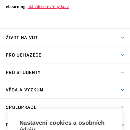
aktuální otevřený kurz
eLearning:
ŽIVOT NA VUT
Atmosféra VUT
PRO UCHAZEČE
Prostory školy
Proč na VUT
Koleje
PRO STUDENTY
Studijní programy
Stravování
Předměty
Studijní předpisy
Studium a stáže v zahraničí
Stipendia
Dny otevřených dveří
VĚDA A VÝZKUM
Sport na VUT
(externí
Studijní programy
Poplatky za studium
Uznání zahraničního vzdělání
Knihovny
Aktivity pro juniory
Studentský život
odkaz)
Věda a výzkum na VUT
Harmonogram akademického roku
Zpracování osobních údajů studentů
Sociální bezpečí
SPOLUPRÁCE
Celoživotní vzdělávání
Brno
Podpora excelence
Závěrečné práce
Studium bez bariér
Zpracování osobních údajů uchazečů o studium
Firemní spolupráce
Mezinárodní vědecká rada
Nastavení cookies a osobních
O UNIVERZITĚ
Doktorské studium
Podpora podnikání
E-přihláška
údajů
Zahraniční spolupráce