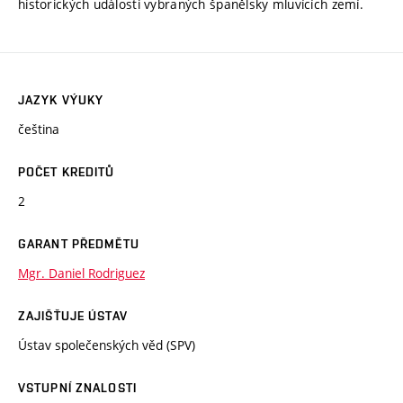
historických události vybraných španělsky mluvících zemí.
JAZYK VÝUKY
čeština
POČET KREDITŮ
2
GARANT PŘEDMĚTU
Mgr. Daniel Rodriguez
ZAJIŠŤUJE ÚSTAV
Ústav společenských věd (SPV)
VSTUPNÍ ZNALOSTI