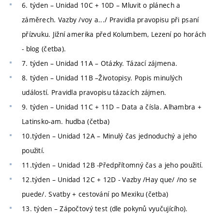
6. týden – Unidad 10C + 10D – Mluvit o plánech a
záměrech. Vazby /voy a.../ Pravidla pravopisu při psaní
přízvuku. Jižní amerika před Kolumbem, Lezení po horách
- blog (četba).
7. týden – Unidad 11A – Otázky. Tázací zájmena.
8. týden – Unidad 11B –Životopisy. Popis minulých
událostí. Pravidla pravopisu tázacích zájmen.
9. týden – Unidad 11C + 11D – Data a čísla. Alhambra +
Latinsko-am. hudba (četba)
10.týden – Unidad 12A – Minulý čas jednoduchý a jeho
použití.
11.týden – Unidad 12B -Předpřítomný čas a jeho použití.
12.týden – Unidad 12C + 12D - Vazby /Hay que/ /no se
puede/. Svatby + cestování po Mexiku (četba)
13. týden – Zápočtový test (dle pokynů vyučujícího).