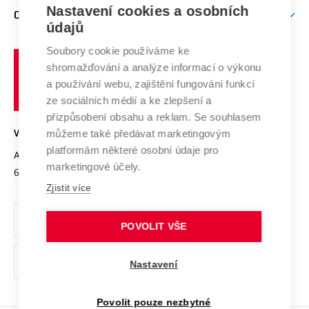
Firemní spolupráce
Mezinárodní vědecká rada
Nastavení cookies a osobních
O UNIVERZITĚ
Doktorské studium
Podpora podnikání
E-přihláška
údajů
Zahraniční spolupráce
Systém zajišťování kvality výzkumu
Profil univerzity
Spolupráce se školami
Soubory cookie používáme ke
Vysoké
Výzkumné infrastruktury
shromažďování a analýze informací o výkonu
Udržitelná univerzita
učení
Služby univerzity
Transfer znalostí
a používání webu, zajištění fungování funkcí
technické
Podnikavá univerzita / ContriBUTe
Mezinárodní dohody
ze sociálních médií a ke zlepšení a
Open Science
v
Bezpečná univerzita
přizpůsobení obsahu a reklam. Se souhlasem
Univerzitní sítě
Brně
Projekty
můžeme také předávat marketingovým
VYSOKÉ UČENÍ TECHNICKÉ V BRNĚ
Vyznamenání
platformám některé osobní údaje pro
Projekty ze strukturálních fondů
Antonínská 548/1
www.vut.cz
marketingové účely.
Organizační struktura
602 00 Brno
vut@vutbr.cz
Specifický výzkum
Zjistit více
Úřední deska
Ochrana osobních údajů
POVOLIT VŠE
(externí
Pracovní příležitosti
Nastavení
odkaz)
Podpora a rozvoj zaměstnanců a studujících
Povolit pouze nezbytné
Rovné příležitosti