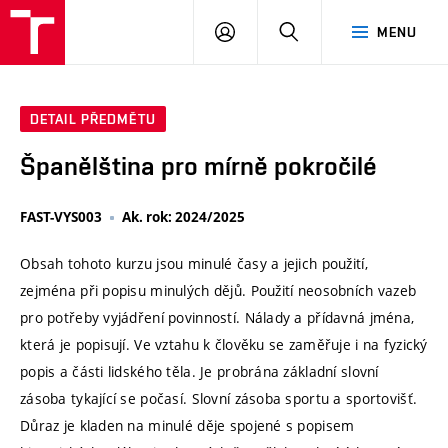
VUT
PŘIHLÁSIT
HLEDAT
MENU
SE
DETAIL PŘEDMĚTU
Španělština pro mírně pokročilé
FAST-VYS003
Ak. rok: 2024/2025
Obsah tohoto kurzu jsou minulé časy a jejich použití,
zejména při popisu minulých dějů. Použití neosobních vazeb
pro potřeby vyjádření povinností. Nálady a přídavná jména,
která je popisují. Ve vztahu k člověku se zaměřuje i na fyzický
popis a části lidského těla. Je probrána základní slovní
zásoba tykající se počasí. Slovní zásoba sportu a sportovišť.
Důraz je kladen na minulé děje spojené s popisem