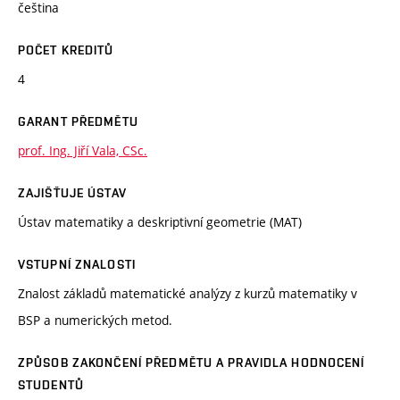
čeština
POČET KREDITŮ
4
GARANT PŘEDMĚTU
prof. Ing. Jiří Vala, CSc.
ZAJIŠŤUJE ÚSTAV
Ústav matematiky a deskriptivní geometrie (MAT)
VSTUPNÍ ZNALOSTI
Znalost základů matematické analýzy z kurzů matematiky v
BSP a numerických metod.
ZPŮSOB ZAKONČENÍ PŘEDMĚTU A PRAVIDLA HODNOCENÍ
STUDENTŮ