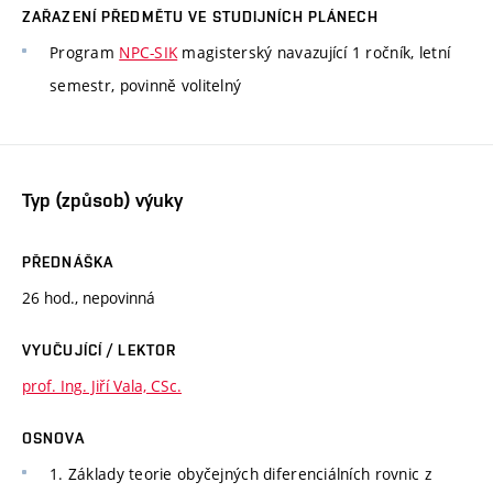
ZAŘAZENÍ PŘEDMĚTU VE STUDIJNÍCH PLÁNECH
Program
NPC-SIK
magisterský navazující 1 ročník, letní
semestr, povinně volitelný
Typ (způsob) výuky
PŘEDNÁŠKA
26 hod., nepovinná
VYUČUJÍCÍ / LEKTOR
prof. Ing. Jiří Vala, CSc.
OSNOVA
1. Základy teorie obyčejných diferenciálních rovnic z