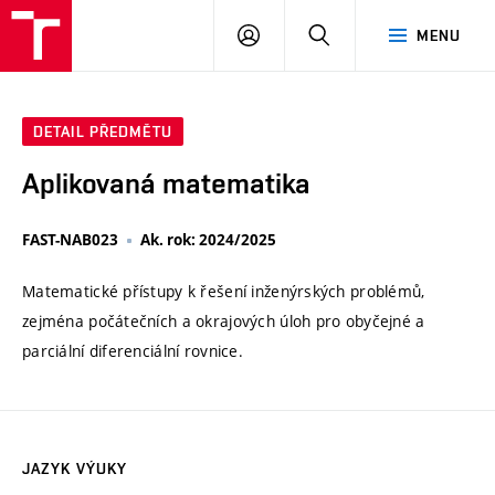
VUT
PŘIHLÁSIT
HLEDAT
MENU
SE
DETAIL PŘEDMĚTU
Aplikovaná matematika
FAST-NAB023
Ak. rok: 2024/2025
Matematické přístupy k řešení inženýrských problémů,
zejména počátečních a okrajových úloh pro obyčejné a
parciální diferenciální rovnice.
JAZYK VÝUKY