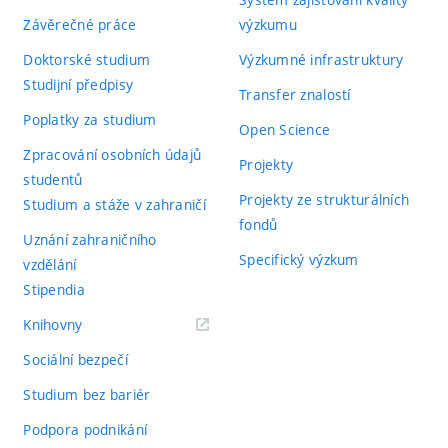
Závěrečné práce
výzkumu
Doktorské studium
Výzkumné infrastruktury
Studijní předpisy
Transfer znalostí
Poplatky za studium
Open Science
Zpracování osobních údajů
Projekty
studentů
Projekty ze strukturálních
Studium a stáže v zahraničí
fondů
Uznání zahraničního
Specifický výzkum
vzdělání
Stipendia
(externí
Knihovny
odkaz)
Sociální bezpečí
Studium bez bariér
Podpora podnikání