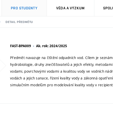
PRO STUDENTY
VĚDA A VÝZKUM
SPOL
DETAIL PŘEDMĚTU
FAST-BPA009
Ak. rok: 2024/2025
Předmět navazuje na čištění odpadních vod. Cílem je seznáme
hydrobiologie, druhy znečišťovatelů a jejich efekty, metoda
vodami, povrchovými vodami a kvalitou vody ve vodních nádrž
vodách a jejich sanace, řízení kvality vody a zákonná opatřen
simulačním modelům pro modelování kvality vody v recipien