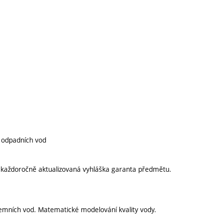
í odpadních vod
í každoročně aktualizovaná vyhláška garanta předmětu.
zemních vod. Matematické modelování kvality vody.