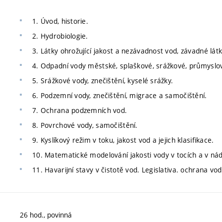
1. Úvod, historie.
2. Hydrobiologie.
3. Látky ohrožující jakost a nezávadnost vod, závadné látk
4. Odpadní vody městské, splaškové, srážkové, průmyslo
5. Srážkové vody, znečištění, kyselé srážky.
6. Podzemní vody, znečištění, migrace a samočištění.
7. Ochrana podzemních vod.
8. Povrchové vody, samočištění.
9. Kyslíkový režim v toku, jakost vod a jejich klasifikace.
10. Matematické modelování jakosti vody v tocích a v nád
11. Havarijní stavy v čistotě vod. Legislativa. ochrana vod
26 hod., povinná