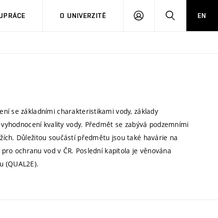
PŘIHLÁSIT
HLEDAT
UPRÁCE
O UNIVERZITĚ
EN
SE
ní se základními charakteristikami vody, základy
mi vyhodnocení kvality vody. Předmět se zabývá podzemními
ích. Důležitou součástí předmětu jsou také havárie na
í pro ochranu vod v ČR. Poslední kapitola je věnována
tu (QUAL2E).