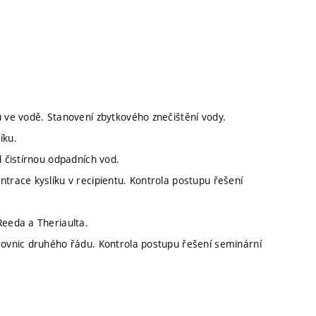
u ve vodě. Stanovení zbytkového znečištění vody.
íku.
d čistírnou odpadních vod.
ntrace kyslíku v recipientu. Kontrola postupu řešení
Reeda a Theriaulta.
 rovnic druhého řádu. Kontrola postupu řešení seminární