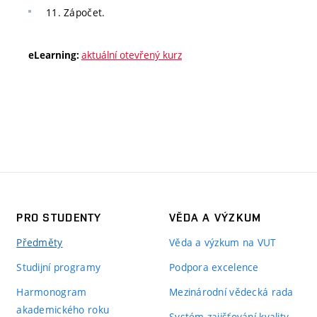
11. Zápočet.
aktuální otevřený kurz
eLearning:
PRO STUDENTY
VĚDA A VÝZKUM
Předměty
Věda a výzkum na VUT
Studijní programy
Podpora excelence
Harmonogram
Mezinárodní vědecká rada
akademického roku
Systém zajišťování kvality