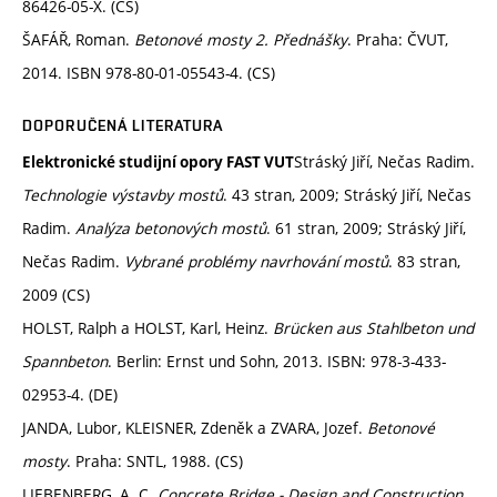
86426-05-X. (CS)
ŠAFÁŘ, Roman.
Betonové mosty 2. Přednášky
. Praha: ČVUT,
2014. ISBN 978-80-01-05543-4. (CS)
DOPORUČENÁ LITERATURA
Stráský Jiří, Nečas Radim.
Elektronické studijní opory FAST VUT
Technologie výstavby mostů
. 43 stran, 2009; Stráský Jiří, Nečas
Radim.
Analýza betonových mostů
. 61 stran, 2009; Stráský Jiří,
Nečas Radim.
Vybrané problémy navrhování mostů
. 83 stran,
2009 (CS)
HOLST, Ralph a HOLST, Karl, Heinz.
Brücken aus Stahlbeton und
Spannbeton
. Berlin: Ernst und Sohn, 2013. ISBN: 978-3-433-
02953-4. (DE)
JANDA, Lubor, KLEISNER, Zdeněk a ZVARA, Jozef.
Betonové
mosty
. Praha: SNTL, 1988. (CS)
LIEBENBERG, A. C.
Concrete Bridge - Design and Construction
.