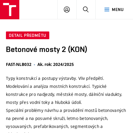
VUT
PŘIHLÁSIT
HLEDAT
MENU
SE
DETAIL PŘEDMĚTU
Betonové mosty 2 (KON)
FAST-NLB032
Ak. rok: 2024/2025
Typy konstrukcí a postupy výstavby. Vliv předpětí.
Modelování a analýza mostních konstrukcí. Typické
konstrukce pro nadjezdy, městské mosty, dálniční viadukty,
mosty přes vodní toky a hluboká údolí.
Speciální problémy návrhu a provádění mostů betonovaných
na pevné a na posuvné skruži, letmo betonovaných,
vysouvaných, prefabrikovaných, segmentových a