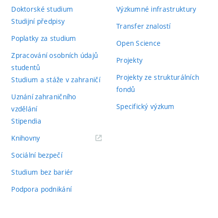
Doktorské studium
Výzkumné infrastruktury
Studijní předpisy
Transfer znalostí
Poplatky za studium
Open Science
Zpracování osobních údajů
Projekty
studentů
Projekty ze strukturálních
Studium a stáže v zahraničí
fondů
Uznání zahraničního
Specifický výzkum
vzdělání
Stipendia
(externí
Knihovny
odkaz)
Sociální bezpečí
Studium bez bariér
Podpora podnikání