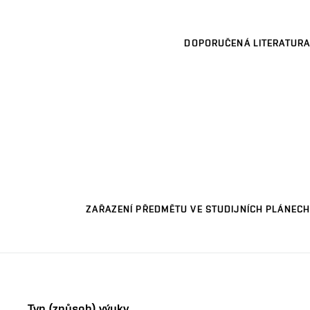
DOPORUČENÁ LITERATURA
ZAŘAZENÍ PŘEDMĚTU VE STUDIJNÍCH PLÁNECH
Typ (způsob) výuky