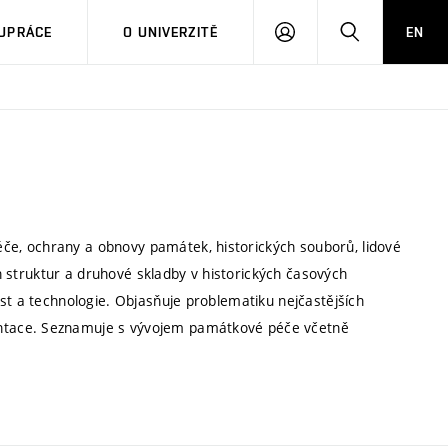
PŘIHLÁSIT
HLEDAT
UPRÁCE
O UNIVERZITĚ
EN
SE
e, ochrany a obnovy památek, historických souborů, lidové
ch struktur a druhové skladby v historických časových
st a technologie. Objasňuje problematiku nejčastějších
ntace. Seznamuje s vývojem památkové péče včetně
.