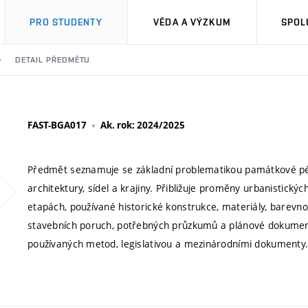
PRO STUDENTY
VĚDA A VÝZKUM
SPOL
DETAIL PŘEDMĚTU
FAST-BGA017
Ak. rok: 2024/2025
Předmět seznamuje se základní problematikou památkové péč
architektury, sídel a krajiny. Přibližuje proměny urbanistický
etapách, používané historické konstrukce, materiály, barevno
stavebních poruch, potřebných průzkumů a plánové dokume
používaných metod, legislativou a mezinárodními dokumenty