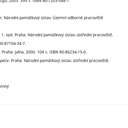
Argo, 2003. 395 s. ISBN 80-7203-548-7.
ze: Národní památkový ústav, Územní odborné pracoviště
.
1. vyd. Praha: Národní památkový ústav, ústřední pracoviště,
80-87104-34-7.
.
Praha: Jalna, 2000. 104 s. ISBN 80-86234-15-0.
péče.
Praha: Národní památkový ústav, ústřední pracoviště,
vinný