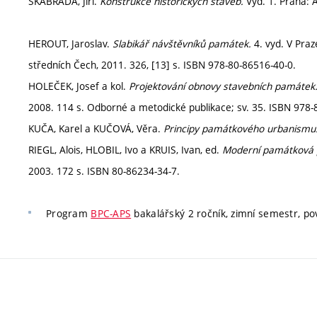
ŠKABRADA, Jiří.
Konstrukce historických staveb.
Vyd. 1. Praha: 
HEROUT, Jaroslav.
Slabikář návštěvníků památek.
4. vyd. V Pra
středních Čech, 2011. 326, [13] s. ISBN 978-80-86516-40-0.
HOLEČEK, Josef a kol.
Projektování obnovy stavebních památek
2008. 114 s. Odborné a metodické publikace; sv. 35. ISBN 978-
KUČA, Karel a KUČOVÁ, Věra.
Principy památkového urbanismu
RIEGL, Alois, HLOBIL, Ivo a KRUIS, Ivan, ed.
Moderní památková 
2003. 172 s. ISBN 80-86234-34-7.
Program
BPC-APS
bakalářský 2 ročník, zimní semestr, po