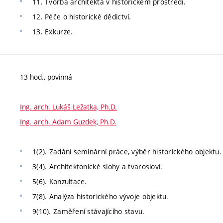
11. Tvorba architekta v historickém prostředí.
12. Péče o historické dědictví.
13. Exkurze.
13 hod., povinná
Ing. arch. Lukáš Ležatka, Ph.D.
Ing. arch. Adam Guzdek, Ph.D.
1(2). Zadání seminární práce, výběr historického objektu.
3(4). Architektonické slohy a tvarosloví.
5(6). Konzultace.
7(8). Analýza historického vývoje objektu.
9(10). Zaměření stávajícího stavu.