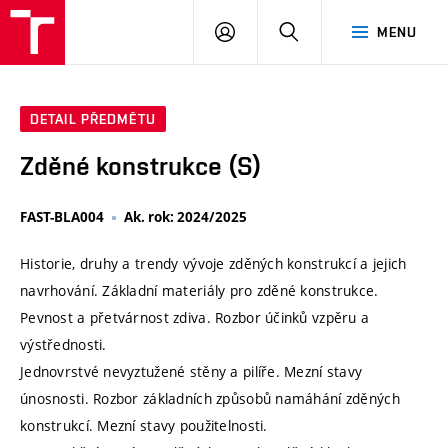
VUT
PŘIHLÁSIT
HLEDAT
MENU
SE
DETAIL PŘEDMĚTU
Zděné konstrukce (S)
FAST-BLA004
Ak. rok: 2024/2025
Historie, druhy a trendy vývoje zděných konstrukcí a jejich
navrhování. Základní materiály pro zděné konstrukce.
Pevnost a přetvárnost zdiva. Rozbor účinků vzpěru a
výstřednosti.
Jednovrstvé nevyztužené stěny a pilíře. Mezní stavy
únosnosti. Rozbor základních způsobů namáhání zděných
konstrukcí. Mezní stavy použitelnosti.