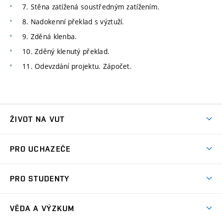
7. Stěna zatížená soustředným zatížením.
8. Nadokenní překlad s výztuží.
9. Zděná klenba.
10. Zděný klenutý překlad.
11. Odevzdání projektu. Zápočet.
ŽIVOT NA VUT
Atmosféra VUT
PRO UCHAZEČE
Prostory školy
Proč na VUT
Koleje
PRO STUDENTY
Studijní programy
Stravování
Předměty
Studijní předpisy
Studium a stáže v zahraničí
Stipendia
Dny otevřených dveří
VĚDA A VÝZKUM
Sport na VUT
(externí
Studijní programy
Poplatky za studium
Uznání zahraničního vzdělání
Knihovny
Aktivity pro juniory