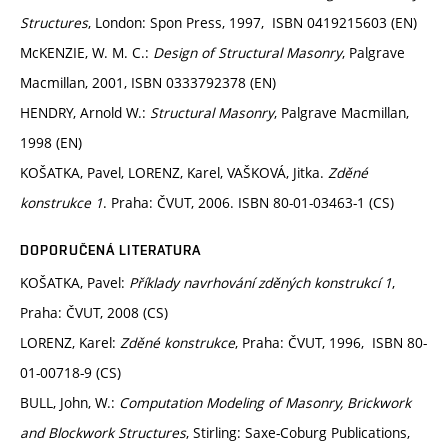
Structures
, London: Spon Press, 1997, ISBN 0419215603 (EN)
McKENZIE, W. M. C.:
Design of Structural Masonry
, Palgrave
Macmillan, 2001, ISBN 0333792378 (EN)
HENDRY, Arnold W.:
Structural Masonry
, Palgrave Macmillan,
1998 (EN)
KOŠATKA, Pavel, LORENZ, Karel, VAŠKOVÁ, Jitka.
Zděné
konstrukce 1
. Praha: ČVUT, 2006. ISBN 80-01-03463-1 (CS)
DOPORUČENÁ LITERATURA
KOŠATKA, Pavel:
Příklady navrhování zděných konstrukcí 1
,
Praha: ČVUT, 2008 (CS)
LORENZ, Karel:
Zděné konstrukce
, Praha: ČVUT, 1996, ISBN 80-
01-00718-9 (CS)
BULL, John, W.:
Computation Modeling of Masonry, Brickwork
and Blockwork Structures
, Stirling: Saxe-Coburg Publications,