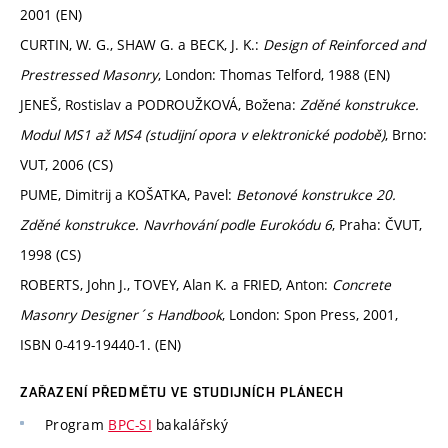
2001 (EN)
CURTIN, W. G., SHAW G. a BECK, J. K.:
Design of Reinforced and
Prestressed Masonry
, London: Thomas Telford, 1988 (EN)
JENEŠ, Rostislav a PODROUŽKOVÁ, Božena:
Zděné konstrukce.
Modul MS1 až MS4 (studijní opora v elektronické podobě)
, Brno:
VUT, 2006 (CS)
PUME, Dimitrij a KOŠATKA, Pavel:
Betonové konstrukce 20.
Zděné konstrukce. Navrhování podle Eurokódu 6
, Praha: ČVUT,
1998 (CS)
ROBERTS, John J., TOVEY, Alan K. a FRIED, Anton:
Concrete
Masonry Designer´s Handbook
, London: Spon Press, 2001,
ISBN 0-419-19440-1. (EN)
ZAŘAZENÍ PŘEDMĚTU VE STUDIJNÍCH PLÁNECH
Program
BPC-SI
bakalářský