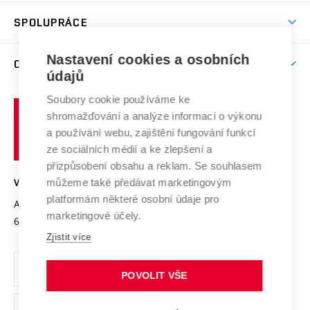
Studentský život
odkaz)
Věda a výzkum na VUT
Harmonogram akademického roku
Zpracování osobních údajů studentů
Sociální bezpečí
SPOLUPRÁCE
Celoživotní vzdělávání
Brno
Podpora excelence
Závěrečné práce
Studium bez bariér
Zpracování osobních údajů uchazečů o studium
Firemní spolupráce
Mezinárodní vědecká rada
Nastavení cookies a osobních
O UNIVERZITĚ
Doktorské studium
Podpora podnikání
E-přihláška
údajů
Zahraniční spolupráce
Systém zajišťování kvality výzkumu
Profil univerzity
Spolupráce se školami
Soubory cookie používáme ke
Vysoké
Výzkumné infrastruktury
shromažďování a analýze informací o výkonu
Udržitelná univerzita
učení
Služby univerzity
Transfer znalostí
a používání webu, zajištění fungování funkcí
technické
Podnikavá univerzita / ContriBUTe
Mezinárodní dohody
ze sociálních médií a ke zlepšení a
Open Science
v
Bezpečná univerzita
přizpůsobení obsahu a reklam. Se souhlasem
Univerzitní sítě
Brně
Projekty
můžeme také předávat marketingovým
VYSOKÉ UČENÍ TECHNICKÉ V BRNĚ
Vyznamenání
platformám některé osobní údaje pro
Projekty ze strukturálních fondů
Antonínská 548/1
www.vut.cz
marketingové účely.
Organizační struktura
602 00 Brno
vut@vutbr.cz
Specifický výzkum
Zjistit více
Úřední deska
Ochrana osobních údajů
POVOLIT VŠE
(externí
Pracovní příležitosti