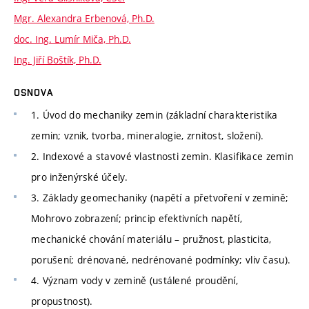
Mgr. Alexandra Erbenová, Ph.D.
doc. Ing. Lumír Miča, Ph.D.
Ing. Jiří Boštík, Ph.D.
OSNOVA
1. Úvod do mechaniky zemin (základní charakteristika
zemin; vznik, tvorba, mineralogie, zrnitost, složení).
2. Indexové a stavové vlastnosti zemin. Klasifikace zemin
pro inženýrské účely.
3. Základy geomechaniky (napětí a přetvoření v zemině;
Mohrovo zobrazení; princip efektivních napětí,
mechanické chování materiálu – pružnost, plasticita,
porušení; drénované, nedrénované podmínky; vliv času).
4. Význam vody v zemině (ustálené proudění,
propustnost).