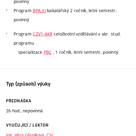
povinný
Program
BPA-SI
bakalářský 2 ročník, letní semestr,
povinný
Program
CZV1-AKR
celoživotní vzdělávání v akr. stud.
programu
specializace
PBC
, 1 ročník, letní semestr, povinný
Typ (způsob) výuky
PŘEDNÁŠKA
26 hod., nepovinná
VYUČUJÍCÍ / LEKTOR
Ing. Věra Glisníková, CSc.