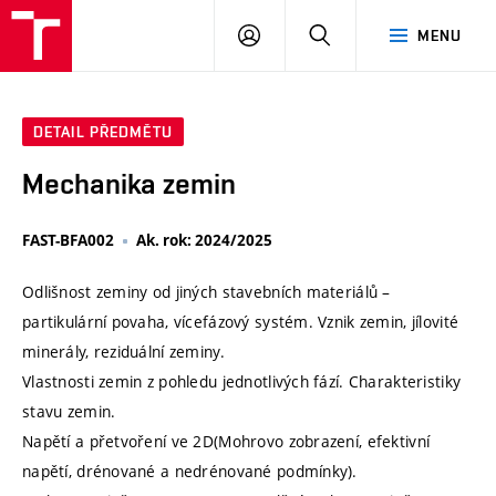
VUT
PŘIHLÁSIT
HLEDAT
MENU
SE
DETAIL PŘEDMĚTU
Mechanika zemin
FAST-BFA002
Ak. rok: 2024/2025
Odlišnost zeminy od jiných stavebních materiálů –
partikulární povaha, vícefázový systém. Vznik zemin, jílovité
minerály, reziduální zeminy.
Vlastnosti zemin z pohledu jednotlivých fází. Charakteristiky
stavu zemin.
Napětí a přetvoření ve 2D(Mohrovo zobrazení, efektivní
napětí, drénované a nedrénované podmínky).