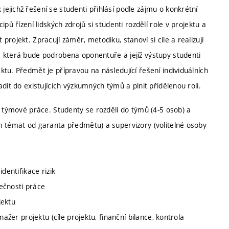
jichž řešení se studenti přihlásí podle zájmu o konkrétní
pů řízení lidských zdrojů si studenti rozdělí role v projektu a
rojekt. Zpracují záměr, metodiku, stanoví si cíle a realizují
 která bude podrobena oponentuře a jejíž výstupy studenti
tu. Předmět je přípravou na následující řešení individuálních
dit do existujících výzkumných týmů a plnit přidělenou roli.
a týmové práce. Studenty se rozdělí do týmů (4-5 osob) a
m témat od garanta předmětu) a supervizory (volitelné osoby
dentifikace rizik
ečnosti práce
jektu
ažer projektu (cíle projektu, finanční bilance, kontrola