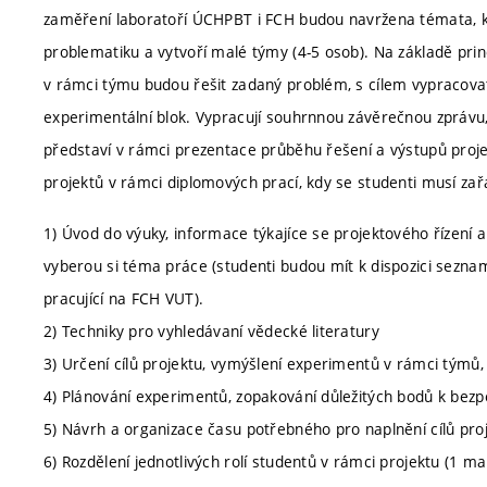
zaměření laboratoří ÚCHPBT i FCH budou navržena témata, k je
problematiku a vytvoří malé týmy (4-5 osob). Na základě princi
v rámci týmu budou řešit zadaný problém, s cílem vypracovat p
experimentální blok. Vypracují souhrnnou závěrečnou zprávu,
představí v rámci prezentace průběhu řešení a výstupů projek
projektů v rámci diplomových prací, kdy se studenti musí zařa
1) Úvod do výuky, informace týkajíce se projektového řízení 
vyberou si téma práce (studenti budou mít k dispozici sezna
pracující na FCH VUT).
2) Techniky pro vyhledávaní vědecké literatury
3) Určení cílů projektu, vymýšlení experimentů v rámci týmů, i
4) Plánování experimentů, zopakování důležitých bodů k bezp
5) Návrh a organizace času potřebného pro naplnění cílů pro
6) Rozdělení jednotlivých rolí studentů v rámci projektu (1 man