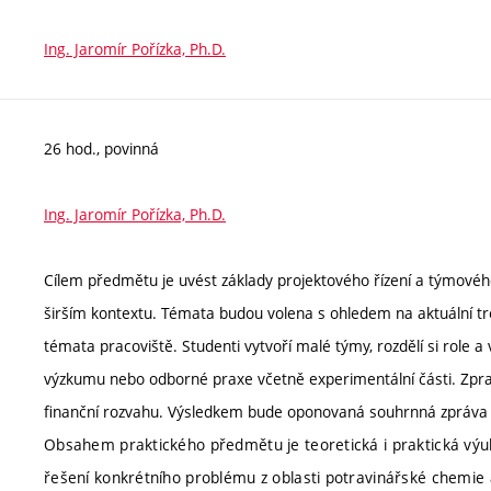
Ing. Jaromír Pořízka, Ph.D.
26 hod., povinná
Ing. Jaromír Pořízka, Ph.D.
Cílem předmětu je uvést základy projektového řízení a týmovéh
širším kontextu. Témata budou volena s ohledem na aktuální t
témata pracoviště. Studenti vytvoří malé týmy, rozdělí si role 
výzkumu nebo odborné praxe včetně experimentální části. Zpracují
finanční rozvahu. Výsledkem bude oponovaná souhrnná zpráva 
Obsahem praktického předmětu je teoretická i praktická v
řešení konkrétního problému z oblasti potravinářské chemie 