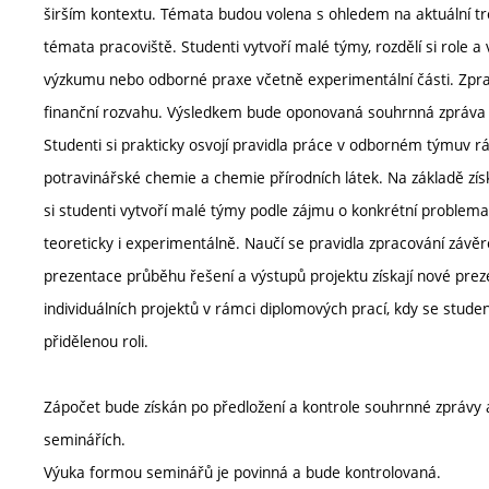
širším kontextu. Témata budou volena s ohledem na aktuální t
témata pracoviště. Studenti vytvoří malé týmy, rozdělí si role 
výzkumu nebo odborné praxe včetně experimentální části. Zpracují
finanční rozvahu. Výsledkem bude oponovaná souhrnná zpráva 
Studenti si prakticky osvojí pravidla práce v odborném týmuv 
potravinářské chemie a chemie přírodních látek. Na základě získ
si studenti vytvoří malé týmy podle zájmu o konkrétní problemat
teoreticky i experimentálně. Naučí se pravidla zpracování závě
prezentace průběhu řešení a výstupů projektu získají nové prez
individuálních projektů v rámci diplomových prací, kdy se studen
přidělenou roli.
Zápočet bude získán po předložení a kontrole souhrnné zprávy a
seminářích.
Výuka formou seminářů je povinná a bude kontrolovaná.