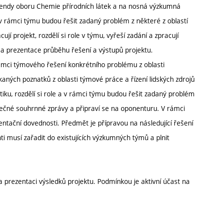
rendy oboru Chemie přírodních látek a na nosná výzkumná
a v rámci týmu budou řešit zadaný problém z některé z oblastí
 projekt, rozdělí si role v týmu, vyřeší zadání a zpracují
a prezentace průběhu řešení a výstupů projektu.
rámci týmového řešení konkrétního problému z oblasti
aných poznatků z oblasti týmové práce a řízení lidských zdrojů
iku, rozdělí si role a v rámci týmu budou řešit zadaný problém
rečné souhrnné zprávy a připraví se na oponenturu. V rámci
entační dovednosti. Předmět je přípravou na následující řešení
ti musí zařadit do existujících výzkumných týmů a plnit
 prezentaci výsledků projektu. Podmínkou je aktivní účast na