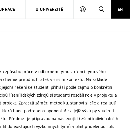
PŘIHLÁSIT
HLEDAT
UPRÁCE
O UNIVERZITĚ
EN
SE
ýuka způsobu práce v odborném týmu v rámci týmového
a chemie přírodních látek v širším kontextu. Na základě
jichž řešení se studenti přihlásí podle zájmu o konkrétní
pů řízení lidských zdrojů si studenti rozdělí role v projektu a
rojekt. Zpracují záměr, metodiku, stanoví si cíle a realizují
 která bude podrobena oponentuře a jejíž výstupy studenti
tu. Předmět je přípravou na následující řešení individuálních
dit do existujících výzkumných týmů a plnit přidělenou roli.