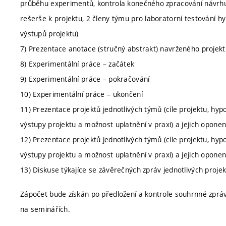
průběhu experimentů, kontrola konečného zpracování návrhu p
rešerše k projektu, 2 členy týmu pro laboratorní testování h
výstupů projektu)
7) Prezentace anotace (stručný abstrakt) navrženého projektu
8) Experimentální práce – začátek
9) Experimentální práce – pokračování
10) Experimentální práce – ukončení
11) Prezentace projektů jednotlivých týmů (cíle projektu, hypo
výstupy projektu a možnost uplatnění v praxi) a jejich opone
12) Prezentace projektů jednotlivých týmů (cíle projektu, hypo
výstupy projektu a možnost uplatnění v praxi) a jejich opone
13) Diskuse týkajíce se závěrečných zpráv jednotlivých proje
Zápočet bude získán po předložení a kontrole souhrnné zpráv
na seminářích.