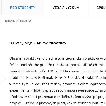
PRO STUDENTY
VĚDA A VÝZKUM
SPOL
DETAIL PŘEDMĚTU
FCH-MC_TSP_P
Ak. rok: 2024/2025
Obsahem praktického předmětu je teoretická i praktická v
řešení konkrétního problému z oblasti potravinářské chemie 
zaměření laboratoří ÚCHPBT i FCH budou navržena témata, k je
problematiku a vytvoří malé týmy (4-5 osob). Na základě princi
v rámci týmu budou řešit zadaný problém, s cílem vypracovat p
experimentální blok. Vypracují souhrnnou závěrečnou zprávu,
představí v rámci prezentace průběhu řešení a výstupů projek
projektů v rámci diplomových prací, kdy se studenti musí zařa