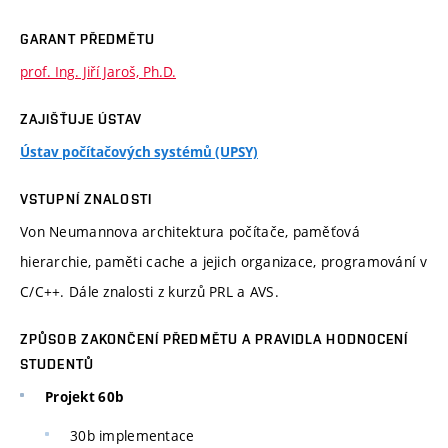
GARANT PŘEDMĚTU
prof. Ing. Jiří Jaroš, Ph.D.
ZAJIŠŤUJE ÚSTAV
Ústav počítačových systémů (UPSY)
VSTUPNÍ ZNALOSTI
Von Neumannova architektura počítače, paměťová
hierarchie, paměti cache a jejich organizace, programování v
C/C++. Dále znalosti z kurzů PRL a AVS.
ZPŮSOB ZAKONČENÍ PŘEDMĚTU A PRAVIDLA HODNOCENÍ
STUDENTŮ
Projekt 60b
30b implementace