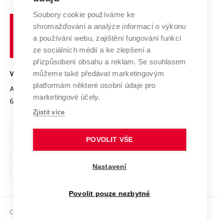
Systém zajišťování kvality výzkumu
Profil univerzity
Spolupráce se školami
Soubory cookie používáme ke
Vysoké
Výzkumné infrastruktury
shromažďování a analýze informací o výkonu
Udržitelná univerzita
učení
Služby univerzity
Transfer znalostí
a používání webu, zajištění fungování funkcí
technické
Podnikavá univerzita / ContriBUTe
Mezinárodní dohody
ze sociálních médií a ke zlepšení a
Open Science
v
Bezpečná univerzita
přizpůsobení obsahu a reklam. Se souhlasem
Univerzitní sítě
Brně
Projekty
můžeme také předávat marketingovým
VYSOKÉ UČENÍ TECHNICKÉ V BRNĚ
Vyznamenání
platformám některé osobní údaje pro
Projekty ze strukturálních fondů
Antonínská 548/1
www.vut.cz
marketingové účely.
Organizační struktura
602 00 Brno
vut@vutbr.cz
Specifický výzkum
Zjistit více
Úřední deska
Ochrana osobních údajů
POVOLIT VŠE
(externí
Pracovní příležitosti
Nastavení
odkaz)
Podpora a rozvoj zaměstnanců a studujících
Povolit pouze nezbytné
Rovné příležitosti
Copyright © 2026 VUT
Sociální bezpečí