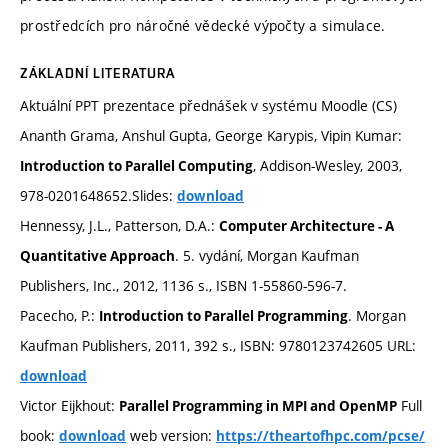
prostředcích pro náročné vědecké výpočty a simulace.
ZÁKLADNÍ LITERATURA
Aktuální PPT prezentace přednášek v systému Moodle (CS)
Ananth Grama, Anshul Gupta, George Karypis, Vipin Kumar:
, Addison-Wesley, 2003,
Introduction to Parallel Computing
978-0201648652.Slides:
download
Hennessy, J.L., Patterson, D.A.:
Computer Architecture - A
. 5. vydání, Morgan Kaufman
Quantitative Approach
Publishers, Inc., 2012, 1136 s., ISBN 1-55860-596-7.
Pacecho, P.:
. Morgan
Introduction to Parallel Programming
Kaufman Publishers, 2011, 392 s., ISBN: 9780123742605 URL:
download
Victor Eijkhout:
Full
Parallel Programming in MPI and OpenMP
book:
web version:
download
https://theartofhpc.com/pcse/