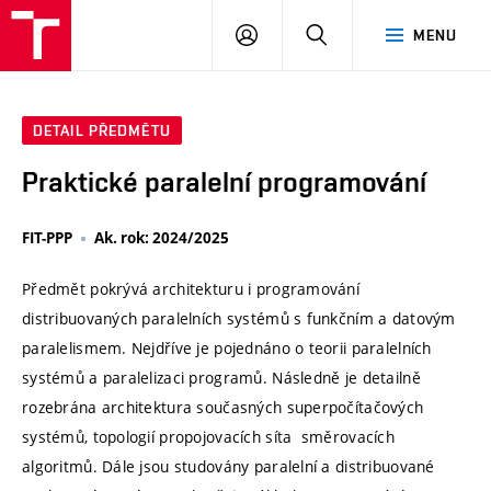
VUT
PŘIHLÁSIT
HLEDAT
MENU
SE
DETAIL PŘEDMĚTU
Praktické paralelní programování
FIT-PPP
Ak. rok: 2024/2025
Předmět pokrývá architekturu i programování
distribuovaných paralelních systémů s funkčním a datovým
paralelismem. Nejdříve je pojednáno o teorii paralelních
systémů a paralelizaci programů. Následně je detailně
rozebrána architektura současných superpočítačových
systémů, topologií propojovacích síta směrovacích
algoritmů. Dále jsou studovány paralelní a distribuované