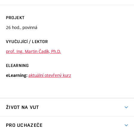
PROJEKT
26 hod., povinná
VYUČUJÍCÍ / LEKTOR
prof. Ing. Martin Čadík, Ph.D.
ELEARNING
aktuální otevřený kurz
eLearning:
ŽIVOT NA VUT
Atmosféra VUT
PRO UCHAZEČE
Prostory školy