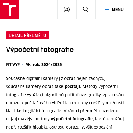
VUT
PŘIHLÁSIT
HLEDAT
MENU
SE
DETAIL PŘEDMĚTU
Výpočetní fotografie
FIT-VYF
Ak. rok: 2024/2025
Současné digitální kamery již obraz nejen zachycují,
současné kamery obraz také
. Metody výpočetní
počítají
fotografie využívají algoritmů počítačové grafiky, zpracování
obrazu a počítačového vidění k tomu, aby rozšířily možnosti
klasické i digitální fotografie. V rámci předmětu uvedeme
nejzajímavější metody
, které umožňují
výpočetní fotografie
např. rozšířit hloubku ostrosti obrazu, zvýšit expoziční