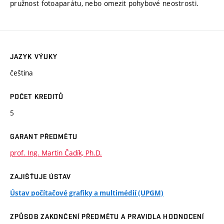
pružnost fotoaparátu, nebo omezit pohybové neostrosti.
JAZYK VÝUKY
čeština
POČET KREDITŮ
5
GARANT PŘEDMĚTU
prof. Ing. Martin Čadík, Ph.D.
ZAJIŠŤUJE ÚSTAV
Ústav počítačové grafiky a multimédií (UPGM)
ZPŮSOB ZAKONČENÍ PŘEDMĚTU A PRAVIDLA HODNOCENÍ