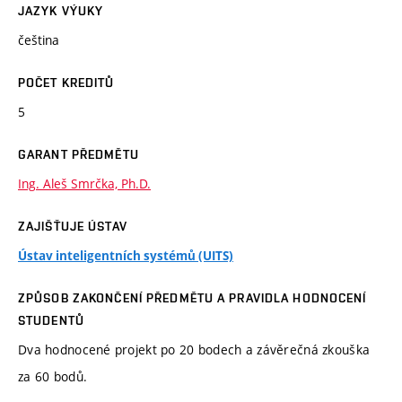
JAZYK VÝUKY
čeština
POČET KREDITŮ
5
GARANT PŘEDMĚTU
Ing. Aleš Smrčka, Ph.D.
ZAJIŠŤUJE ÚSTAV
Ústav inteligentních systémů (UITS)
ZPŮSOB ZAKONČENÍ PŘEDMĚTU A PRAVIDLA HODNOCENÍ
STUDENTŮ
Dva hodnocené projekt po 20 bodech a závěrečná zkouška
za 60 bodů.