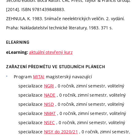
Second edition. Boca Raton: CRC Press, Taylor & Francis Group,
[2014]. ISBN 9781439848883.
ZEHNULA, K. 1983. Snímače neelektrických veličin. 2. vydání.
Praha: Nakladatelství technické literatury, 1983. 371 s.
ELEARNING
aktuální otevřený kurz
eLearning:
ZAŘAZENÍ PŘEDMĚTU VE STUDIJNÍCH PLÁNECH
Program
MITAI
magisterský navazující
specializace
NGRI
, 0 ročník, zimní semestr, volitelný
specializace
NADE
, 0 ročník, zimní semestr, volitelný
specializace
NISD
, 0 ročník, zimní semestr, volitelný
specializace
NMAT
, 0 ročník, zimní semestr, volitelný
specializace
NSEC
, 0 ročník, zimní semestr, volitelný
specializace
NISY do 2020/21
, 0 ročník, zimní semestr,