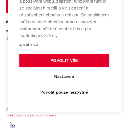
Transfer znalostí
a používání webu, zajištění fungování funkcí
technické
Podnikavá univerzita / ContriBUTe
Mezinárodní dohody
ze sociálních médií a ke zlepšení a
Open Science
v
Bezpečná univerzita
přizpůsobení obsahu a reklam. Se souhlasem
Univerzitní sítě
Brně
Projekty
můžeme také předávat marketingovým
VYSOKÉ UČENÍ TECHNICKÉ V BRNĚ
Vyznamenání
platformám některé osobní údaje pro
Projekty ze strukturálních fondů
Antonínská 548/1
www.vut.cz
marketingové účely.
Organizační struktura
602 00 Brno
vut@vutbr.cz
Specifický výzkum
Zjistit více
Úřední deska
Ochrana osobních údajů
POVOLIT VŠE
(externí
Pracovní příležitosti
Nastavení
odkaz)
Podpora a rozvoj zaměstnanců a studujících
Povolit pouze nezbytné
Rovné příležitosti
Copyright © 2026 VUT
Sociální bezpečí
Prohlášení o přístupnosti
HR Award
Informace o používání cookies
Kontakty