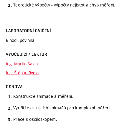
Teoretické výpočty - výpočty nejistot a chyb měření.
LABORATORNÍ CVIČENÍ
6 hod., povinná
VYUČUJÍCÍ / LEKTOR
Ing. Martin Sakin
Ing. Štěpán Rydlo
OSNOVA
Konstrukce snímače a měření.
Využití existujících snímačů pro komplexni měření.
Práce s osciloskopem.