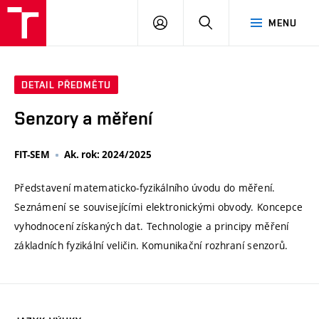
VUT
PŘIHLÁSIT
HLEDAT
MENU
SE
DETAIL PŘEDMĚTU
Senzory a měření
FIT-SEM
Ak. rok: 2024/2025
Představení matematicko-fyzikálního úvodu do měření.
Seznámení se souvisejícími elektronickými obvody. Koncepce
vyhodnocení získaných dat. Technologie a principy měření
základních fyzikální veličin. Komunikační rozhraní senzorů.