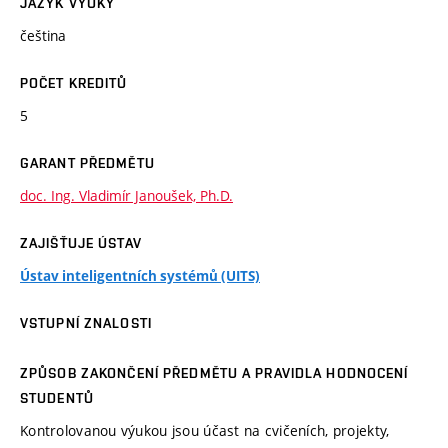
JAZYK VÝUKY
čeština
POČET KREDITŮ
5
GARANT PŘEDMĚTU
doc. Ing. Vladimír Janoušek, Ph.D.
ZAJIŠŤUJE ÚSTAV
Ústav inteligentních systémů (UITS)
VSTUPNÍ ZNALOSTI
ZPŮSOB ZAKONČENÍ PŘEDMĚTU A PRAVIDLA HODNOCENÍ
STUDENTŮ
Kontrolovanou výukou jsou účast na cvičeních, projekty,