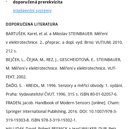
doporučená prerekvizita
Inteligentní systémy
DOPORUČENÁ LITERATURA
BARTUŠEK, Karel, et al. a Miloslav STEINBAUER. Měření
v elektrotechnice. 2., přeprac. a dopl. vyd. Brno: VUTIUM, 2010,
212 s.
BEJČEK, L., ČEJKA, M., REZ, J., GESCHEIDTOVÁ, E., STEINBAUER,
M. Měření v elektrotechnice. Měření v elektrotechnice. VUT-
FEKT, 2002.
ĎAĎO, S. - KREIDL, M. 1996. Senzory a měřicí obvody. 1. vydání.
Praha: Vydavatelství ČVUT, 1996. 315 s. ISBN 80-01-02057-6.
FRADEN, Jacob. Handbook of Modern Sensors [online]. Cham:
Springer International Publishing, 2016. DOI: 10.1007/978-3-
319-19303-8. ISBN 978-3-319-19302-1.
HALLIDAY, David, Robert RESNICK a Jearl WALKER, DUB, Petr,