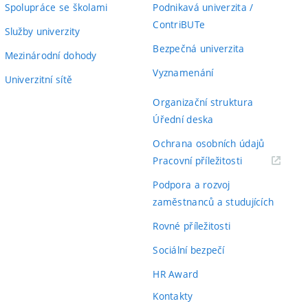
Spolupráce se školami
Podnikavá univerzita /
ContriBUTe
Služby univerzity
Bezpečná univerzita
Mezinárodní dohody
Vyznamenání
Univerzitní sítě
Organizační struktura
Úřední deska
Ochrana osobních údajů
(externí
Pracovní příležitosti
odkaz)
Podpora a rozvoj
zaměstnanců a studujících
Rovné příležitosti
Sociální bezpečí
HR Award
Kontakty