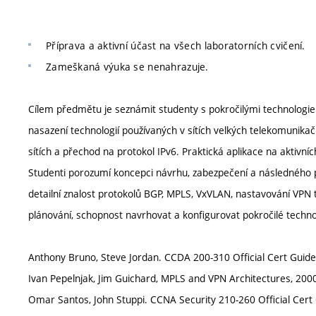
Příprava a aktivní účast na všech laboratorních cvičení.
Zameškaná výuka se nenahrazuje.
Cílem předmětu je seznámit studenty s pokročilými technologie
nasazení technologií používaných v sítích velkých telekomunik
sítích a přechod na protokol IPv6. Praktická aplikace na aktiv
Studenti porozumí koncepci návrhu, zabezpečení a následného 
detailní znalost protokolů BGP, MPLS, VxVLAN, nastavování VPN t
plánování, schopnost navrhovat a konfigurovat pokročilé technol
Anthony Bruno, Steve Jordan. CCDA 200-310 Official Cert Guide, 
Ivan Pepelnjak, Jim Guichard, MPLS and VPN Architectures, 2000
Omar Santos, John Stuppi. CCNA Security 210-260 Official Cert 