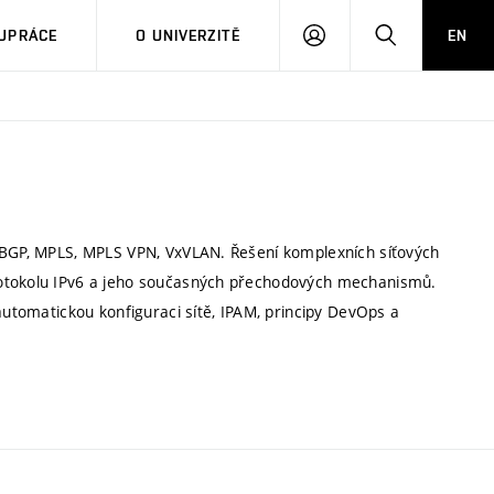
PŘIHLÁSIT
HLEDAT
UPRÁCE
O UNIVERZITĚ
EN
SE
y BGP, MPLS, MPLS VPN, VxVLAN. Řešení komplexních síťových
rotokolu IPv6 a jeho současných přechodových mechanismů.
 automatickou konfiguraci sítě, IPAM, principy DevOps a