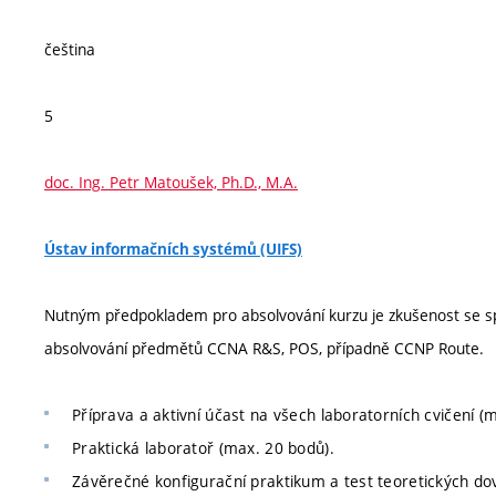
čeština
5
doc. Ing. Petr Matoušek, Ph.D., M.A.
Ústav informačních systémů (UIFS)
Nutným předpokladem pro absolvování kurzu je zkušenost se sp
absolvování předmětů CCNA R&S, POS, případně CCNP Route.
Příprava a aktivní účast na všech laboratorních cvičení (
Praktická laboratoř (max. 20 bodů).
Závěrečné konfigurační praktikum a test teoretických do