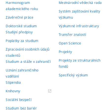
Harmonogram
Mezinárodní vědecká rada
akademického roku
Systém zajišťování kvality
Závěrečné práce
výzkumu
Doktorské studium
Výzkumné infrastruktury
Studijní předpisy
Transfer znalostí
Poplatky za studium
Open Science
Zpracování osobních údajů
Projekty
studentů
Projekty ze strukturálních
Studium a stáže v zahraničí
fondů
Uznání zahraničního
Specifický výzkum
vzdělání
Stipendia
(externí
Knihovny
odkaz)
Sociální bezpečí
Studium bez bariér