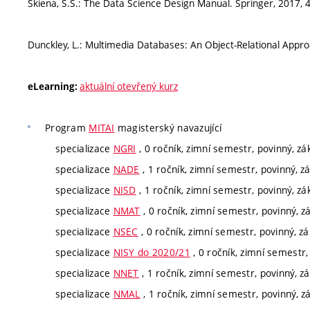
Skiena, S.S.: The Data Science Design Manual. Springer, 2017, 
Dunckley, L.: Multimedia Databases: An Object-Relational Appro
aktuální otevřený kurz
eLearning:
Program
MITAI
magisterský navazující
specializace
NGRI
, 0 ročník, zimní semestr, povinný, zá
specializace
NADE
, 1 ročník, zimní semestr, povinný, z
specializace
NISD
, 1 ročník, zimní semestr, povinný, zá
specializace
NMAT
, 0 ročník, zimní semestr, povinný, z
specializace
NSEC
, 0 ročník, zimní semestr, povinný, zá
specializace
NISY do 2020/21
, 0 ročník, zimní semestr,
specializace
NNET
, 1 ročník, zimní semestr, povinný, z
specializace
NMAL
, 1 ročník, zimní semestr, povinný, z