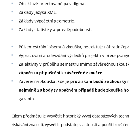
Objektově orientované paradigma.
Základy jazyka XML.
Základy výpočetní geometrie.
Základy statistiky a pravděpodobnosti.
Půlsemestrální písemná zkouška, neexistuje náhradní/op
Vypracování a odevzdání výsledků projektu v předepsanýc
Za aktivity v průběhu semestru (mimo závěrečnou zkouš
.
zápočtu a připuštění k závěrečné zkoušce
Závěrečná zkouška, kde je
pro získání bodů ze zkoušky
nejméně 20 body (v opačném případě bude zkouška ho
garanta.
Cílem předmětu je vysvětlit historický vývoj databázových techno
získávání znalostí, vysvětlit podstatu, vlastnosti a použití rozší