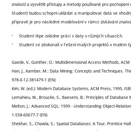
znalostí a vysvětlit přístupy a metody používané pro pochopení d
Studenti budou schopni ukládat a manipulovat data ve vhod
připravit je pro následné modelování v rámci získávání znalos
Student lépe zvládne práci s daty v různých situacích.
Student se zdokonalí v řešení malých projektů v malém 
Gaede, V., Günther, O.: Multidimensional Access Methods, ACM C
Han, J., Kamber, M.: Data Mining: Concepts and Techniques. Thi
978-0-12-381479-1 (EN)
Kim, W. (ed.): Modern Database Systems, ACM Press, 1995, ISB
Lemahieu, W., Broucke, S., Baesens, B.: Principles of Databas
Melton, J.: Advanced SQL: 1999 - Understanding Object-Relati
1-558-60677-7 (EN)
Shekhar, S., Chawla, S.: Spatial Databases: A Tour, Prentice Hal