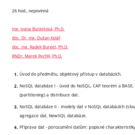
26 hod., nepovinná
Ing. Ivana Burgetová, Ph.D.
doc. Dr. Ing. Dušan Kolář
doc. Ing. Radek Burget, Ph.D.
RNDr. Marek Rychlý, Ph.D.
Úvod do předmětu, objektový přístup v databázích.
NoSQL databáze I - úvod do NoSQL, CAP teorém a BASE, da
(partitioning) a distribuce dat.
NoSQL databáze II - modely dat v NoSQL databázích (slo
agregace dat, NewSQL databáze.
Příprava dat - porozumění datům: popisné charakteristiky, 