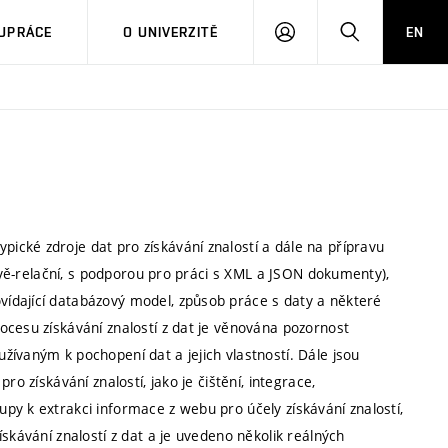
PŘIHLÁSIT
HLEDAT
UPRÁCE
O UNIVERZITĚ
EN
SE
cké zdroje dat pro získávání znalostí a dále na přípravu
tově-relační, s podporou pro práci s XML a JSON dokumenty),
ídající databázový model, způsob práce s daty a některé
ocesu získávání znalostí z dat je věnována pozornost
ívaným k pochopení dat a jejich vlastností. Dále jsou
o získávání znalostí, jako je čištění, integrace,
py k extrakci informace z webu pro účely získávání znalostí,
skávání znalostí z dat a je uvedeno několik reálných