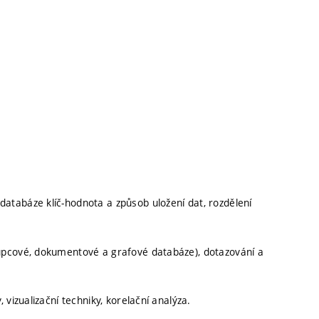
tabáze klíč-hodnota a způsob uložení dat, rozdělení
upcové, dokumentové a grafové databáze), dotazování a
vizualizační techniky, korelační analýza.