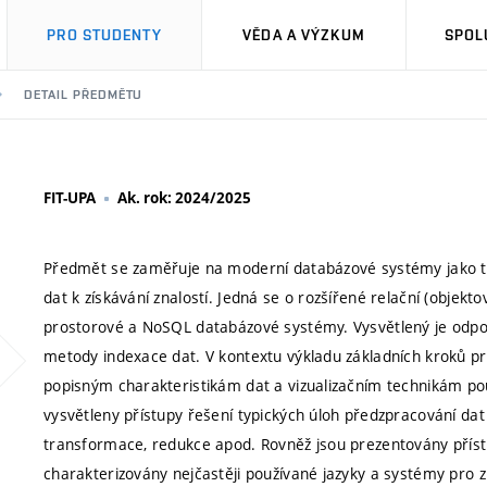
PRO STUDENTY
VĚDA A VÝZKUM
SPOL
DETAIL PŘEDMĚTU
FIT-UPA
Ak. rok: 2024/2025
Předmět se zaměřuje na moderní databázové systémy jako typi
dat k získávání znalostí. Jedná se o rozšířené relační (objek
prostorové a NoSQL databázové systémy. Vysvětlený je odpov
metody indexace dat. V kontextu výkladu základních kroků pr
popisným charakteristikám dat a vizualizačním technikám použ
vysvětleny přístupy řešení typických úloh předzpracování dat pr
transformace, redukce apod. Rovněž jsou prezentovány přístu
charakterizovány nejčastěji používané jazyky a systémy pro zí