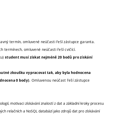
ravný termín, omluvené neúčasti řeší zástupce garanta.
h termínech, omluvené neúčasti řeší cvičící.
ku)
student musí získat nejméně 20 bodů pro získání
 nutné zkoušku vypracovat tak, aby byla hodnocena
. Omluvenou neúčast řeší zástupce
dnocena 0 body)
logií, motivaci získávání znalostí z dat a základní kroky procesu
řených relačních a NoSQL databází jako zdrojů dat pro získávání