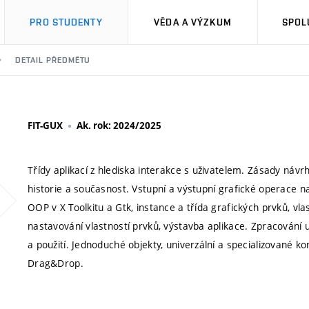
PRO STUDENTY
VĚDA A VÝZKUM
SPOL
DETAIL PŘEDMĚTU
FIT-GUX
Ak. rok: 2024/2025
Třídy aplikací z hlediska interakce s uživatelem. Zásady náv
historie a současnost. Vstupní a výstupní grafické operace na
OOP v X Toolkitu a Gtk, instance a třída grafických prvků, vl
nastavování vlastností prvků, výstavba aplikace. Zpracování ud
a použití. Jednoduché objekty, univerzální a specializované k
Drag&Drop.