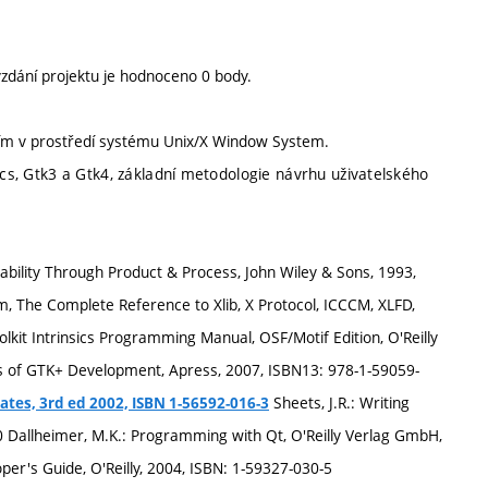
zdání projektu je hodnoceno 0 body.
ním v prostředí systému Unix/X Window System.
ics, Gtk3 a Gtk4, základní metodologie návrhu uživatelského
sability Through Product & Process, John Wiley & Sons, 1993,
em, The Complete Reference to Xlib, X Protocol, ICCCM, XLFD,
Toolkit Intrinsics Programming Manual, OSF/Motif Edition, O'Reilly
ns of GTK+ Development, Apress, 2007, ISBN13: 978-1-59059-
Sheets, J.R.: Writing
ates, 3rd ed 2002, ISBN 1-56592-016-3
 Dallheimer, M.K.: Programming with Qt, O'Reilly Verlag GmbH,
er's Guide, O'Reilly, 2004, ISBN: 1-59327-030-5