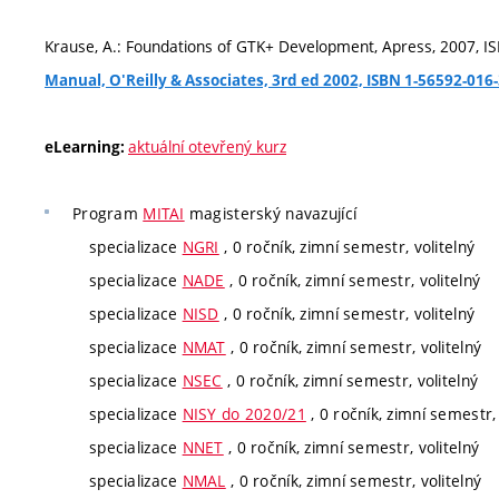
Krause, A.: Foundations of GTK+ Development, Apress, 2007, 
Manual, O'Reilly & Associates, 3rd ed 2002, ISBN 1-56592-016
aktuální otevřený kurz
eLearning:
Program
MITAI
magisterský navazující
specializace
NGRI
, 0 ročník, zimní semestr, volitelný
specializace
NADE
, 0 ročník, zimní semestr, volitelný
specializace
NISD
, 0 ročník, zimní semestr, volitelný
specializace
NMAT
, 0 ročník, zimní semestr, volitelný
specializace
NSEC
, 0 ročník, zimní semestr, volitelný
specializace
NISY do 2020/21
, 0 ročník, zimní semestr, 
specializace
NNET
, 0 ročník, zimní semestr, volitelný
specializace
NMAL
, 0 ročník, zimní semestr, volitelný