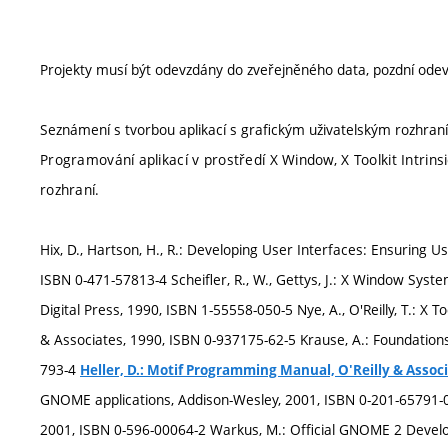
Projekty musí být odevzdány do zveřejněného data, pozdní odev
Seznámení s tvorbou aplikací s grafickým uživatelským rozhra
Programování aplikací v prostředí X Window, X Toolkit Intrins
rozhraní.
Hix, D., Hartson, H., R.: Developing User Interfaces: Ensuring U
ISBN 0-471-57813-4 Scheifler, R., W., Gettys, J.: X Window Syst
Digital Press, 1990, ISBN 1-55558-050-5 Nye, A., O'Reilly, T.: X 
& Associates, 1990, ISBN 0-937175-62-5 Krause, A.: Foundatio
793-4
Heller, D.: Motif Programming Manual, O'Reilly & Associ
GNOME applications, Addison-Wesley, 2001, ISBN 0-201-65791-0
2001, ISBN 0-596-00064-2 Warkus, M.: Official GNOME 2 Develop