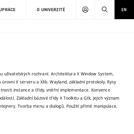
PŘIHLÁSIT
HLEDAT
UPRÁCE
O UNIVERZITĚ
EN
SE
rhu uživatelských rozhraní. Architektura X Window System,
 úrovni X serveru a Xlib. Wayland, základní protokoly. Rysy
astnosti instance a třídy, vnitřní implementace. Konvence
álostí. Základní bázové třídy X Toolkitu a Gtk, jejich význam
ontejnery. Tvorba menu a dialogů. Použití přímé manipulace,