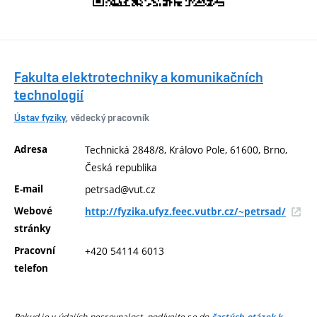
Fakulta elektrotechniky a komunikačních
technologií
Ústav fyziky
, vědecký pracovník
Adresa
Technická 2848/8, Královo Pole, 61600, Brno,
Česká republika
E-mail
petrsad@vut.cz
Webové
http://fyzika.ufyz.feec.vutbr.cz/~petrsad/
stránky
Pracovní
+420 54114 6013
telefon
Pokud je v údajích nesrovnalost, podívejte se do