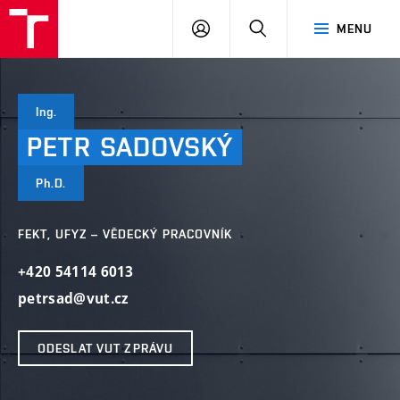
VUT
PŘIHLÁSIT
HLEDAT
MENU
SE
Ing.
PETR
SADOVSKÝ
Ph.D.
FEKT, UFYZ – VĚDECKÝ PRACOVNÍK
+420 54114 6013
petrsad@vut.cz
ODESLAT VUT ZPRÁVU