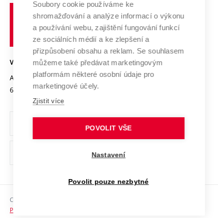
Spolupráce se školami
Soubory cookie používáme ke
Vysoké
Výzkumné infrastruktury
shromažďování a analýze informací o výkonu
Udržitelná univerzita
učení
Služby univerzity
Transfer znalostí
a používání webu, zajištění fungování funkcí
technické
Podnikavá univerzita / ContriBUTe
Mezinárodní dohody
ze sociálních médií a ke zlepšení a
Open Science
v
Bezpečná univerzita
přizpůsobení obsahu a reklam. Se souhlasem
Univerzitní sítě
Brně
Projekty
můžeme také předávat marketingovým
VYSOKÉ UČENÍ TECHNICKÉ V BRNĚ
Vyznamenání
platformám některé osobní údaje pro
Projekty ze strukturálních fondů
Antonínská 548/1
www.vut.cz
marketingové účely.
Organizační struktura
602 00 Brno
vut@vutbr.cz
Specifický výzkum
Zjistit více
Úřední deska
Ochrana osobních údajů
POVOLIT VŠE
(externí
Pracovní příležitosti
Nastavení
odkaz)
Podpora a rozvoj zaměstnanců a studujících
Povolit pouze nezbytné
Rovné příležitosti
Copyright © 2026 VUT
Sociální bezpečí
Prohlášení o přístupnosti
HR Award