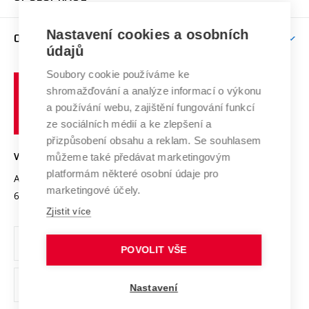
Brno
Podpora excelence
Závěrečné práce
Studium bez bariér
Zpracování osobních údajů uchazečů o studium
Firemní spolupráce
Mezinárodní vědecká rada
Nastavení cookies a osobních
O UNIVERZITĚ
Doktorské studium
Podpora podnikání
E-přihláška
údajů
Zahraniční spolupráce
Systém zajišťování kvality výzkumu
Profil univerzity
Spolupráce se školami
Soubory cookie používáme ke
Vysoké
Výzkumné infrastruktury
shromažďování a analýze informací o výkonu
Udržitelná univerzita
učení
Služby univerzity
Transfer znalostí
a používání webu, zajištění fungování funkcí
technické
Podnikavá univerzita / ContriBUTe
Mezinárodní dohody
ze sociálních médií a ke zlepšení a
Open Science
v
Bezpečná univerzita
přizpůsobení obsahu a reklam. Se souhlasem
Univerzitní sítě
Brně
Projekty
můžeme také předávat marketingovým
VYSOKÉ UČENÍ TECHNICKÉ V BRNĚ
Vyznamenání
platformám některé osobní údaje pro
Projekty ze strukturálních fondů
Antonínská 548/1
www.vut.cz
marketingové účely.
Organizační struktura
602 00 Brno
vut@vutbr.cz
Specifický výzkum
Zjistit více
Úřední deska
Ochrana osobních údajů
POVOLIT VŠE
(externí
Pracovní příležitosti
Nastavení
odkaz)
Podpora a rozvoj zaměstnanců a studujících