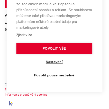
technické
Podnikavá univerzita / ContriBUTe
Mezinárodní dohody
ze sociálních médií a ke zlepšení a
Open Science
v
Bezpečná univerzita
přizpůsobení obsahu a reklam. Se souhlasem
Univerzitní sítě
Brně
Projekty
můžeme také předávat marketingovým
VYSOKÉ UČENÍ TECHNICKÉ V BRNĚ
Vyznamenání
platformám některé osobní údaje pro
Projekty ze strukturálních fondů
Antonínská 548/1
www.vut.cz
marketingové účely.
Organizační struktura
602 00 Brno
vut@vutbr.cz
Specifický výzkum
Zjistit více
Úřední deska
Ochrana osobních údajů
POVOLIT VŠE
(externí
Pracovní příležitosti
Nastavení
odkaz)
Podpora a rozvoj zaměstnanců a studujících
Povolit pouze nezbytné
Rovné příležitosti
Copyright © 2026 VUT
Sociální bezpečí
Prohlášení o přístupnosti
HR Award
Informace o používání cookies
Kontakty