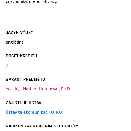
převodníky, měřicí obvody.
JAZYK VÝUKY
angličtina
POČET KREDITŮ
7
GARANT PŘEDMĚTU
doc. Ing. Norbert Herencsár, Ph.D.
ZAJIŠŤUJE ÚSTAV
Ústav telekomunikací (UTKO)
NABÍZEN ZAHRANIČNÍM STUDENTŮM