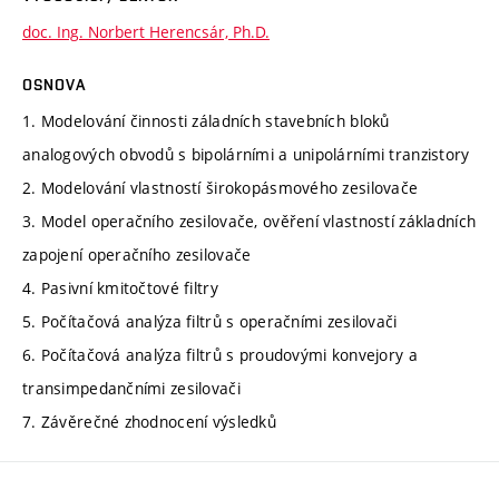
doc. Ing. Norbert Herencsár, Ph.D.
OSNOVA
1. Modelování činnosti záladních stavebních bloků
analogových obvodů s bipolárními a unipolárními tranzistory
2. Modelování vlastností širokopásmového zesilovače
3. Model operačního zesilovače, ověření vlastností základních
zapojení operačního zesilovače
4. Pasivní kmitočtové filtry
5. Počítačová analýza filtrů s operačními zesilovači
6. Počítačová analýza filtrů s proudovými konvejory a
transimpedančními zesilovači
7. Závěrečné zhodnocení výsledků