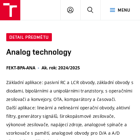
VUT
PŘIHLÁSIT
HLEDAT
MENU
SE
DETAIL PŘEDMĚTU
Analog technology
FEKT-BPA-ANA
Ak. rok: 2024/2025
Základní aplikace: pasivní RC a LCR obvody, základní obvody s
diodami, bipolárními a unipolárními tranzistory, s operačními
zesilovači a konvejory, OTA, komparátory a časovači.
Další aplikace: lineární a nelineární operační obvody, aktivní
filtry, generátory signálů, širokopásmové zesilovače,
výkonové zesilovače, napájecí zdroje, analogové spínače a
vzorkovače s pamětí, analogové obvody pro D/A a A/D