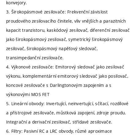
konvejory.
3. Širokopásmové zesilovače: Frekvenční závislost
proudového zesilovacího činitele, vliv vnějších a parazitních
kapacit tranzistoru, kaskódový zesilovač, diferenční zesilovač
jako širokopásmový zesilovač, symetrický širokopásmový
zesilovač, širokopásmový napěťový sledovač,
transimpedanční zesilovače.
4. Výkonové zesilovače: Emitorový sledovač jako zesilovač
výkonu, komplementární emitorový sledovač jako posilovač,
koncové zesilovače s Darlingtonovým zapojením a s
výkonovými MOS FET
5. Lineární obvody: Invertující, neinvertující, sčítací, rozdílové
a přístrojové zesilovače, můstková zapojení, zdroje proudu.
Integrační a derivační zesilovač, střídavé zesilovače.
6. Filtry: Pasivní RC a LRC obvody, různé aproximace