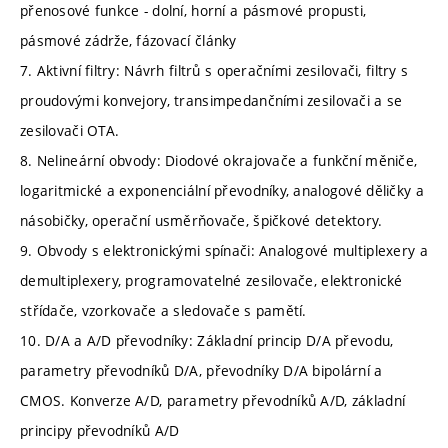
přenosové funkce - dolní, horní a pásmové propusti,
pásmové zádrže, fázovací články
7. Aktivní filtry: Návrh filtrů s operačními zesilovači, filtry s
proudovými konvejory, transimpedančními zesilovači a se
zesilovači OTA.
8. Nelineární obvody: Diodové okrajovače a funkční měniče,
logaritmické a exponenciální převodníky, analogové děličky a
násobičky, operační usměrňovače, špičkové detektory.
9. Obvody s elektronickými spínači: Analogové multiplexery a
demultiplexery, programovatelné zesilovače, elektronické
střídače, vzorkovače a sledovače s pamětí.
10. D/A a A/D převodníky: Základní princip D/A převodu,
parametry převodníků D/A, převodníky D/A bipolární a
CMOS. Konverze A/D, parametry převodníků A/D, základní
principy převodníků A/D