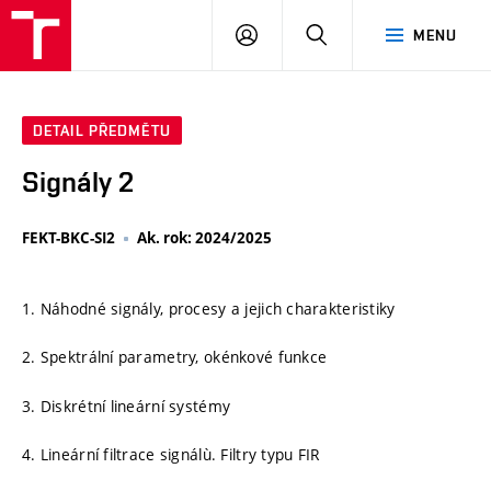
VUT
PŘIHLÁSIT
HLEDAT
MENU
SE
DETAIL PŘEDMĚTU
Signály 2
FEKT-BKC-SI2
Ak. rok: 2024/2025
1. Náhodné signály, procesy a jejich charakteristiky
2. Spektrální parametry, okénkové funkce
3. Diskrétní lineární systémy
4. Lineární filtrace signálù. Filtry typu FIR