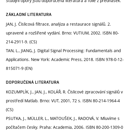
Studijní opory jsou doporučená literatura a fólie z přednášek.
ZÁKLADNÍ LITERATURA
JAN, J. Číslicová filtrace, analýza a restaurace signálů. 2.
upravené a rozšířené vydání. Brno: VUTIUM, 2002. ISBN 80-
214-2911-9. (CS)
TAN, L., JIANG, J. Digital Signal Processing: Fundamentals and
Applications. New York: Academic Press, 2018. ISBN 978-0-12-
815071-9 (EN)
DOPORUČENÁ LITERATURA
KOZUMPLÍK, J., JAN, J., KOLÁŘ, R. Číslicové zpracování signálů v
prostředí Matlab. Brno: VUT, 2001, 72 s. ISBN 80-214-1964-4
(CS)
PSUTKA, J., MÜLLER, L., MATOUŠEK, J., RADOVÁ, V. Mluvíme s
počítačem česky. Praha: Academia, 2006. ISBN 80-200-1309-0