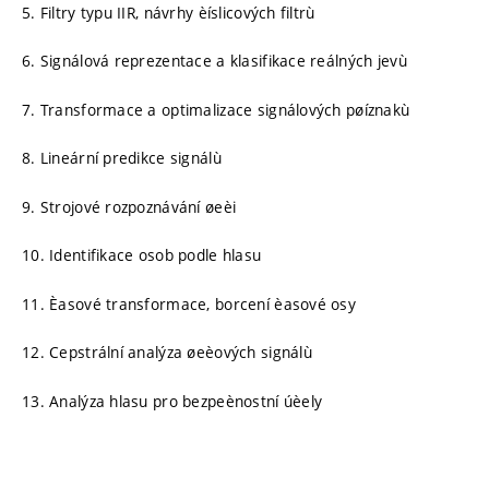
5. Filtry typu IIR, návrhy èíslicových filtrù
6. Signálová reprezentace a klasifikace reálných jevù
7. Transformace a optimalizace signálových pøíznakù
8. Lineární predikce signálù
9. Strojové rozpoznávání øeèi
10. Identifikace osob podle hlasu
11. Èasové transformace, borcení èasové osy
12. Cepstrální analýza øeèových signálù
13. Analýza hlasu pro bezpeènostní úèely