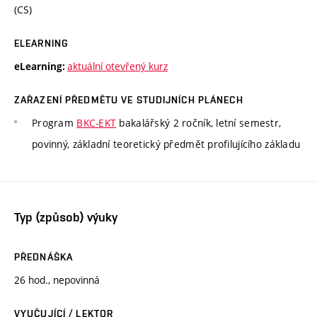
(CS)
ELEARNING
aktuální otevřený kurz
eLearning:
ZAŘAZENÍ PŘEDMĚTU VE STUDIJNÍCH PLÁNECH
Program
BKC-EKT
bakalářský 2 ročník, letní semestr,
povinný, základní teoretický předmět profilujícího základu
Typ (způsob) výuky
PŘEDNÁŠKA
26 hod., nepovinná
VYUČUJÍCÍ / LEKTOR