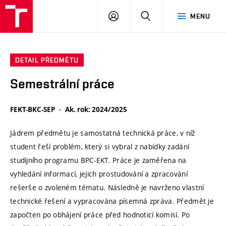
VUT
PŘIHLÁSIT
HLEDAT
MENU
SE
DETAIL PŘEDMĚTU
Semestrální práce
FEKT-BKC-SEP
Ak. rok: 2024/2025
Jádrem předmětu je samostatná technická práce, v níž
student řeší problém, který si vybral z nabídky zadání
studijního programu BPC-EKT. Práce je zaměřena na
vyhledání informací, jejich prostudování a zpracování
rešerše o zvoleném tématu. Následně je navrženo vlastní
technické řešení a vypracována písemná zpráva. Předmět je
započten po obhájení práce před hodnoticí komisí. Po