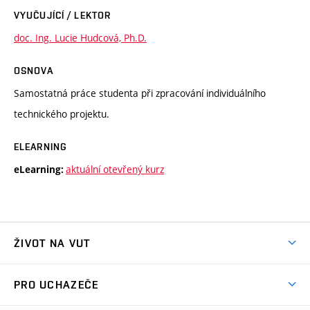
VYUČUJÍCÍ / LEKTOR
doc. Ing. Lucie Hudcová, Ph.D.
OSNOVA
Samostatná práce studenta při zpracování individuálního
technického projektu.
ELEARNING
aktuální otevřený kurz
eLearning:
ŽIVOT NA VUT
Atmosféra VUT
PRO UCHAZEČE
Prostory školy