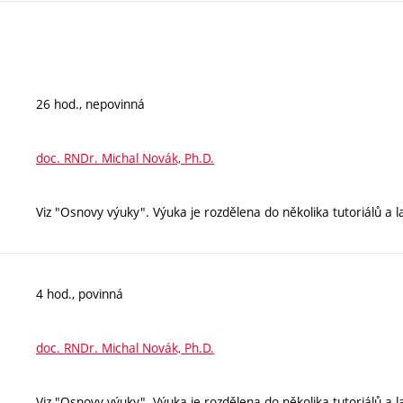
26 hod., nepovinná
doc. RNDr. Michal Novák, Ph.D.
Viz "Osnovy výuky". Výuka je rozdělena do několika tutoriálů a l
4 hod., povinná
doc. RNDr. Michal Novák, Ph.D.
Viz "Osnovy výuky". Výuka je rozdělena do několika tutoriálů a l