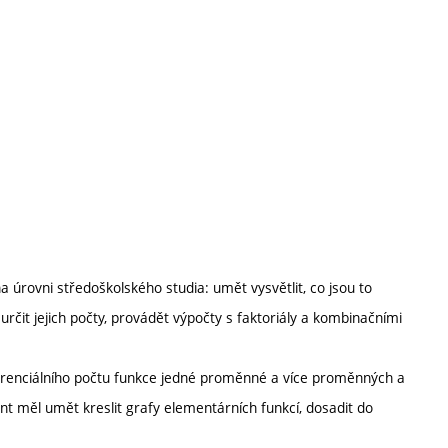
a úrovni středoškolského studia: umět vysvětlit, co jsou to
čit jejich počty, provádět výpočty s faktoriály a kombinačními
erenciálního počtu funkce jedné proměnné a více proměnných a
t měl umět kreslit grafy elementárních funkcí, dosadit do