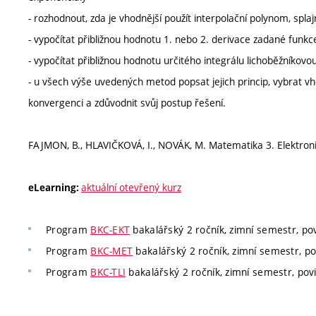
- rozhodnout, zda je vhodnější použít interpolační polynom, spl
- vypočítat přibližnou hodnotu 1. nebo 2. derivace zadané fun
- vypočítat přibližnou hodnotu určitého integrálu lichoběžník
- u všech výše uvedených metod popsat jejich princip, vybrat v
konvergenci a zdůvodnit svůj postup řešení.
FAJMON, B., HLAVIČKOVÁ, I., NOVÁK, M. Matematika 3. Elektroni
aktuální otevřený kurz
eLearning:
Program
BKC-EKT
bakalářský 2 ročník, zimní semestr, pov
Program
BKC-MET
bakalářský 2 ročník, zimní semestr, pov
Program
BKC-TLI
bakalářský 2 ročník, zimní semestr, povi