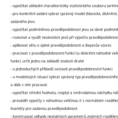
- vypočítat základní charakteristiky statistického souboru (ari
- pro konkrétní zadání vybrat správný model (klasická, diskré
zadaného jevu
- vypočítat podmíněnou pravděpodobnost jevu za dané podmín
- rozeznat a využít nezávislost jevů při výpočtu pravděpodobnost
- aplikovat větu o úplné pravděpodobnosti a Bayesův vzorec
- pracovat s pravděpodobnostní funkcí (u diskrétní náhodné veliči
funkcí, určit jednu na základě znalosti druhé
- u jednoduchých příkladů sestavit pravděpodobnostní funkci
- u modelových situací vybrat správný typ pravděpodobnostního
a dále s ním pracovat
- vypočítat střední hodnotu, rozptyl a směrodatnou odchylku náh
- provádět výpočty s náhodnou veličinou X s normálním rozdělen
kvantil/y pro zadanou pravděpodobnost
- konstruovat odhady neznámých parametrů známých rozdělen