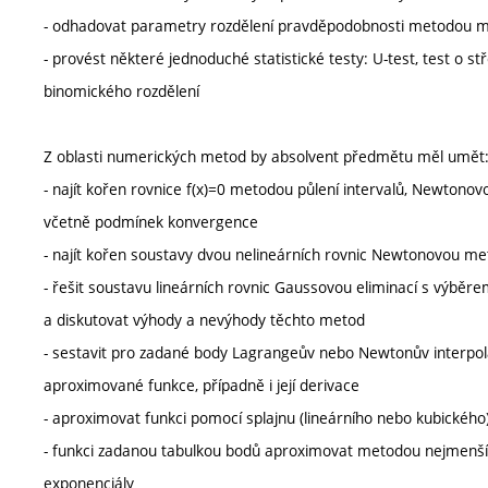
- odhadovat parametry rozdělení pravděpodobnosti metodou m
- provést některé jednoduché statistické testy: U-test, test o 
binomického rozdělení
Z oblasti numerických metod by absolvent předmětu měl umět
- najít kořen rovnice f(x)=0 metodou půlení intervalů, Newton
včetně podmínek konvergence
- najít kořen soustavy dvou nelineárních rovnic Newtonovou m
- řešit soustavu lineárních rovnic Gaussovou eliminací s výběr
a diskutovat výhody a nevýhody těchto metod
- sestavit pro zadané body Lagrangeův nebo Newtonův interpola
aproximované funkce, případně i její derivace
- aproximovat funkci pomocí splajnu (lineárního nebo kubického
- funkci zadanou tabulkou bodů aproximovat metodou nejmenší
exponenciály