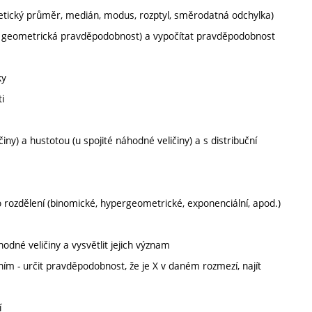
tmetický průměr, medián, modus, rozptyl, směrodatná odchylka)
tní, geometrická pravděpodobnost) a vypočítat pravděpodobnost
ky
i
ny) a hustotou (u spojité náhodné veličiny) a s distribuční
 rozdělení (binomické, hypergeometrické, exponenciální, apod.)
odné veličiny a vysvětlit jejich význam
ím - určit pravděpodobnost, že je X v daném rozmezí, najít
í