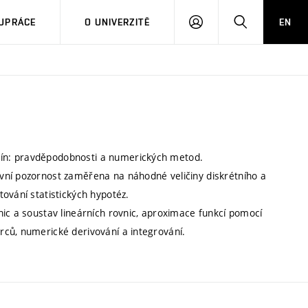
PŘIHLÁSIT
HLEDAT
UPRÁCE
O UNIVERZITĚ
EN
SE
ín: pravděpodobnosti a numerických metod.
vní pozornost zaměřena na náhodné veličiny diskrétního a
ování statistických hypotéz.
nic a soustav lineárních rovnic, aproximace funkcí pomocí
ců, numerické derivování a integrování.