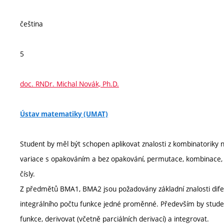
čeština
5
doc. RNDr. Michal Novák, Ph.D.
Ústav matematiky (UMAT)
Student by měl být schopen aplikovat znalosti z kombinatoriky n
variace s opakováním a bez opakování, permutace, kombinace, ur
čísly.
Z předmětů BMA1, BMA2 jsou požadovány základní znalosti dif
integrálního počtu funkce jedné proměnné. Především by studen
funkce, derivovat (včetně parciálních derivací) a integrovat.