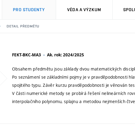
PRO STUDENTY
VĚDA A VÝZKUM
SPOL
DETAIL PŘEDMĚTU
FEKT-BKC-MA3
Ak. rok: 2024/2025
Obsahem předmětu jsou základy dvou matematických discipl
Po seznámení se základními pojmy je v pravděpodobnosti hla
spojitého typu. Závěr kurzu pravděpodobnosti je věnován test
V části numerické metody se probírá řešení nelineárních rov
interpolačního polynomu, splajnu a metodou nejmenších čtver