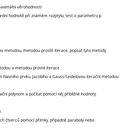
aximální věrohodnosti
střední hodnotě při známém rozptylu, test o parametru p
:
ovou metodou, metodou prosté iterace, popsat tyto metody
etodou a metodou prosté iterace
em hlavního prvku, Jacobiho a Gauss-Seidelovou iterační metodou
ční polynom a počítat pomocí něj přibližné hodnoty
)
ch čtverců pomocí přímky, případně paraboly nebo