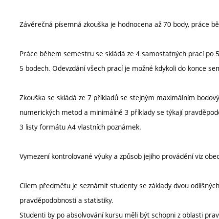
Závěrečná písemná zkouška je hodnocena až 70 body, práce b
Práce během semestru se skládá ze 4 samostatných prací po 5 
5 bodech. Odevzdání všech prací je možné kdykoli do konce se
Zkouška se skládá ze 7 příkladů se stejným maximálním bodový
numerických metod a minimálně 3 příklady se týkají pravděpodob
3 listy formátu A4 vlastních poznámek.
Vymezení kontrolované výuky a způsob jejího provádění viz ob
Cílem předmětu je seznámit studenty se základy dvou odlišnýc
pravděpodobnosti a statistiky.
Studenti by po absolvování kursu měli být schopni z oblasti prav